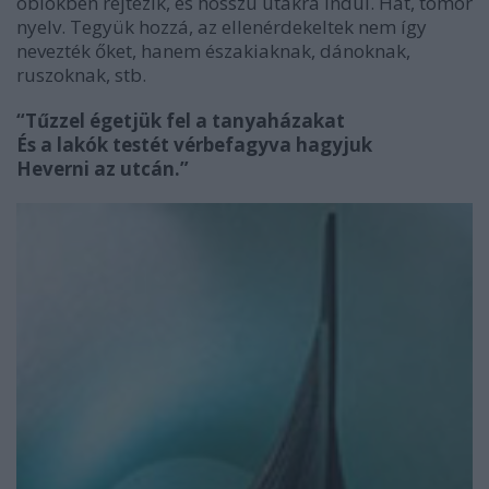
öblökben rejtezik, és hosszú utakra indul. Hát, tömör
nyelv. Tegyük hozzá, az ellenérdekeltek nem így
nevezték őket, hanem északiaknak, dánoknak,
ruszoknak, stb.
“Tűzzel égetjük fel a tanyaházakat
És a lakók testét vérbefagyva hagyjuk
Heverni az utcán.”