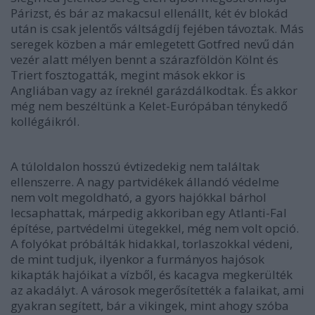
Párizst, és bár az makacsul ellenállt, két év blokád
után is csak jelentős váltságdíj fejében távoztak. Más
seregek közben a már emlegetett Gotfred nevű dán
vezér alatt mélyen bennt a szárazföldön Kölnt és
Triert fosztogatták, megint mások ekkor is
Angliában vagy az íreknél garázdálkodtak. És akkor
még nem beszéltünk a Kelet-Európában ténykedő
kollégáikról.
A túloldalon hosszú évtizedekig nem találtak
ellenszerre. A nagy partvidékek állandó védelme
nem volt megoldható, a gyors hajókkal bárhol
lecsaphattak, márpedig akkoriban egy Atlanti-Fal
építése, partvédelmi ütegekkel, még nem volt opció.
A folyókat próbálták hidakkal, torlaszokkal védeni,
de mint tudjuk, ilyenkor a furmányos hajósok
kikapták hajóikat a vízből, és kacagva megkerülték
az akadályt. A városok megerősítették a falaikat, ami
gyakran segített, bár a vikingek, mint ahogy szóba