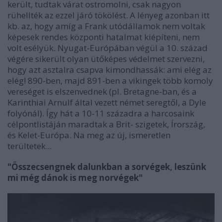
került, tudtak várat ostromolni, csak nagyon
rühellték az ezzel járó tökölést. A lényeg azonban itt
kb. az, hogy amíg a Frank utódállamok nem voltak
képesek rendes központi hatalmat kiépíteni, nem
volt esélyük. Nyugat-Európában végül a 10. század
végére sikerült olyan ütőképes védelmet szervezni,
hogy azt asztalra csapva kimondhassák: ami elég az
elég! 890-ben, majd 891-ben a vikingek több komoly
vereséget is elszenvednek (pl. Bretagne-ban, és a
Karinthiai Arnulf által vezett német seregtől, a Dyle
folyónál). Így hát a 10-11 századra a harcosaink
célpontlistáján maradtak a Brit- szigetek, Írország,
és Kelet-Európa. Na meg az új, ismeretlen
terültetek...
"Összecsengnek dalunkban a sorvégek, leszünk
mi még dánok is meg norvégek"