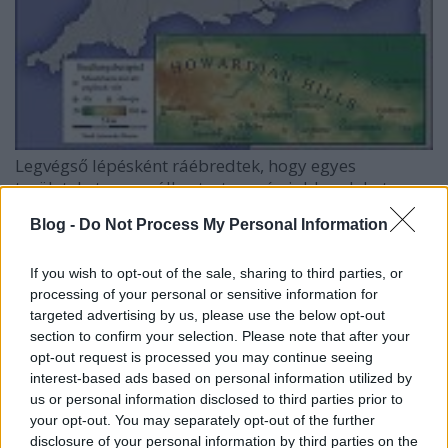
Legvégső lépésként ráébredtek, hogy egyes
területeket megszállva tartva még jobban lehet
maximalizálni a profitot, utazgatás nélkül lehet
Blog -
Do Not Process My Personal Information
adóztatni a helyieket, ellenőrizni a kereskedelmet,
földet szerezni stb. Angliát 865 után lényegében
elfoglalta az un. “nagy sereg”, akiket Ragnar dán
If you wish to opt-out of the sale, sharing to third parties, or
processing of your personal or sensitive information for
király fiai, Halfdan, Hubba és Ivar vezettek. Ők 20 (!)
targeted advertising by us, please use the below opt-out
évig turnéztak, bejárva gondosan a teljes, akkor még
section to confirm your selection. Please note that after your
négy királyságból álló Angliát, majd végül úgy
opt-out request is processed you may continue seeing
megszerették a tájat, hogy le is telepedtek. Különféle
interest-based ads based on personal information utilized by
viking csapatok még vagy 200 évig részesítették
us or personal information disclosed to third parties prior to
előnyben a környéket, beleértve a többször szintén
your opt-out. You may separately opt-out of the further
teljesen meghódított Írországot is. Ezeken a helyeken
disclosure of your personal information by third parties on the