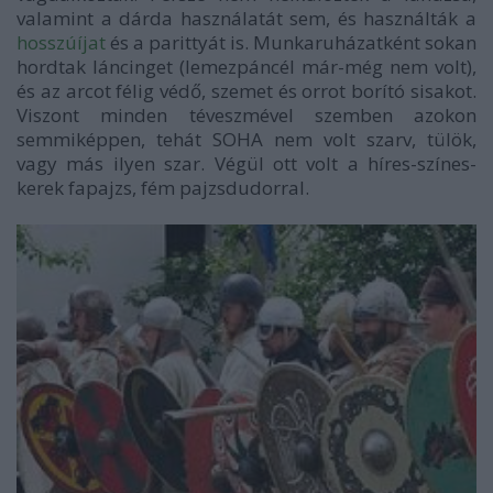
valamint a dárda használatát sem, és használták a
hosszúíjat
és a parittyát is. Munkaruházatként sokan
hordtak láncinget (lemezpáncél már-még nem volt),
és az arcot félig védő, szemet és orrot borító sisakot.
Viszont minden téveszmével szemben azokon
semmiképpen, tehát SOHA nem volt szarv, tülök,
vagy más ilyen szar. Végül ott volt a híres-színes-
kerek fapajzs, fém pajzsdudorral.