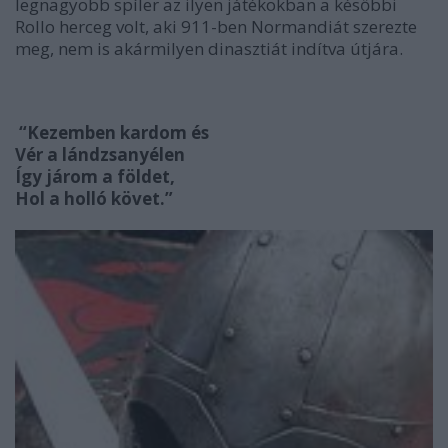
legnagyobb spíler az ilyen játékokban a későbbi
Rollo herceg volt, aki 911-ben Normandiát szerezte
meg, nem is akármilyen dinasztiát indítva útjára.
“Kezemben kardom és
Vér a lándzsanyélen
Így járom a földet,
Hol a holló követ.”