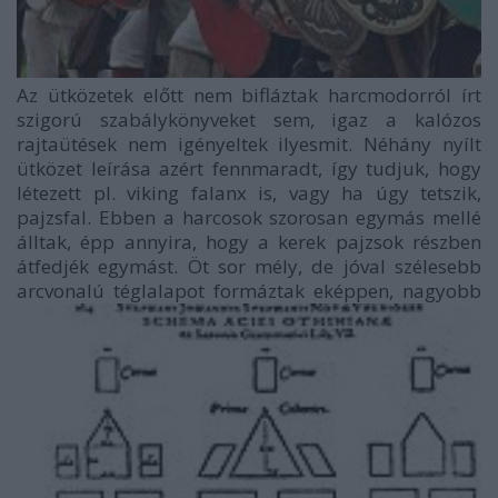
Az ütközetek előtt nem bifláztak harcmodorról írt
szigorú szabálykönyveket sem, igaz a kalózos
rajtaütések nem igényeltek ilyesmit. Néhány nyílt
ütközet leírása azért fennmaradt, így tudjuk, hogy
létezett pl. viking falanx is, vagy ha úgy tetszik,
pajzsfal. Ebben a harcosok szorosan egymás mellé
álltak, épp annyira, hogy a kerek pajzsok részben
átfedjék egymást. Öt sor mély, de jóval szélesebb
arcvonalú téglalapot formáztak eképpen, nagyobb