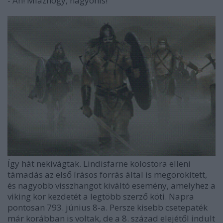
- Ah! Miazhogy, nagyonis!
Így hát nekivágtak. Lindisfarne kolostora elleni
támadás az első írásos forrás által is megörökített,
és nagyobb visszhangot kiváltó esemény, amelyhez a
viking kor kezdetét a legtöbb szerző köti. Napra
pontosan 793. június 8-a. Persze kisebb csetepaték
már korábban is voltak, de a 8. század elejétől indult