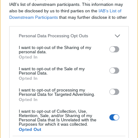
a kis királyságokban gyakran viking vezérek, vagy a
IAB’s list of downstream participants. This information may
vikingek bábjaként uralkodó helyiek ültek a trónra.
also be disclosed by us to third parties on the
IAB’s List of
(A térkép jobbra a skandináv eredetű helynevek
Downstream Participants
that may further disclose it to other
elterjedtségét mutatja.)
third parties.
Please note that this website/app uses one or more Google
Personal Data Processing Opt Outs
services and may gather and store information including but
not limited to your visit or usage behaviour. You may click to
I want to opt-out of the Sharing of my
personal data.
grant or deny consent to Google and its third-party tags to
Opted In
use your data for below specified purposes in below Google
consent section.
I want to opt-out of the Sale of my
Personal Data.
Opted In
I want to opt-out of processing my
Personal Data for Targeted Advertising.
Opted In
I want to opt-out of Collection, Use,
Retention, Sale, and/or Sharing of my
Personal Data that Is Unrelated with the
Purposes for which it was collected.
Opted Out