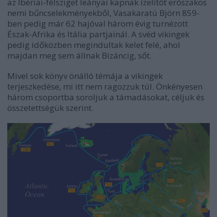
az Ibériai-félsziget leányai kapnak ízelítőt erőszakos
nemi bűncselekményekből, Vasakaratú Björn 859-
ben pedig már 62 hajóval három évig turnézott
Észak-Afrika és Itália partjainál. A svéd vikingek
pedig időközben megindultak kelet felé, ahol
majdan meg sem állnak Bizáncig, sőt.
Mivel sok könyv önálló témája a vikingek
terjeszkedése, mi itt nem ragozzuk túl. Önkényesen
három csoportba soroljuk a támadásokat, céljuk és
összetettségük szerint.