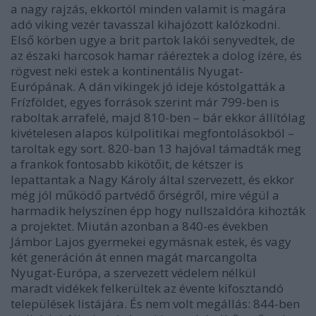
a nagy rajzás, ekkortól minden valamit is magára
adó viking vezér tavasszal kihajózott kalózkodni.
Első körben ugye a brit partok lakói senyvedtek, de
az északi harcosok hamar ráéreztek a dolog ízére, és
rögvest neki estek a kontinentális Nyugat-
Európának. A dán vikingek jó ideje kóstolgatták a
Frízföldet, egyes források szerint már 799-ben is
raboltak arrafelé, majd 810-ben – bár ekkor állítólag
kivételesen alapos külpolitikai megfontolásokból –
taroltak egy sort. 820-ban 13 hajóval támadták meg
a frankok fontosabb kikötőit, de kétszer is
lepattantak a Nagy Károly által szervezett, és ekkor
még jól működő partvédő őrségről, mire végül a
harmadik helyszínen épp hogy nullszaldóra kihozták
a projektet. Miután azonban a 840-es években
Jámbor Lajos gyermekei egymásnak estek, és vagy
két generáción át ennen magát marcangolta
Nyugat-Európa, a szervezett védelem nélkül
maradt vidékek felkerültek az évente kifosztandó
települések listájára. És nem volt megállás: 844-ben