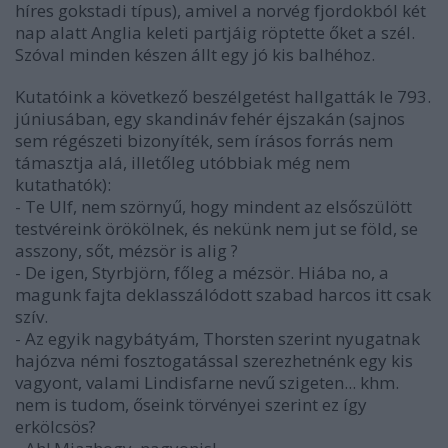
híres gokstadi típus), amivel a norvég fjordokból két
nap alatt Anglia keleti partjáig röptette őket a szél.
Szóval minden készen állt egy jó kis balhéhoz.
Kutatóink a következő beszélgetést hallgatták le 793.
júniusában, egy skandináv fehér éjszakán (sajnos
sem régészeti bizonyíték, sem írásos forrás nem
támasztja alá, illetőleg utóbbiak még nem
kutathatók):
- Te Ulf, nem szörnyű, hogy mindent az elsőszülött
testvéreink örökölnek, és nekünk nem jut se föld, se
asszony, sőt, mézsör is alig ?
- De igen, Styrbjörn, főleg a mézsör. Hiába no, a
magunk fajta deklasszálódott szabad harcos itt csak
szív.
- Az egyik nagybátyám, Thorsten szerint nyugatnak
hajózva némi fosztogatással szerezhetnénk egy kis
vagyont, valami Lindisfarne nevű szigeten... khm.
nem is tudom, őseink törvényei szerint ez így
erkölcsös?