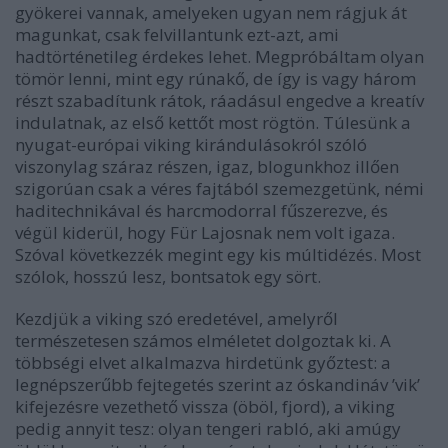
gyökerei vannak, amelyeken ugyan nem rágjuk át
magunkat, csak felvillantunk ezt-azt, ami
hadtörténetileg érdekes lehet. Megpróbáltam olyan
tömör lenni, mint egy rúnakő, de így is vagy három
részt szabadítunk rátok, ráadásul engedve a kreatív
indulatnak, az első kettőt most rögtön. Túlesünk a
nyugat-európai viking kirándulásokról szóló
viszonylag száraz részen, igaz, blogunkhoz illően
szigorúan csak a véres fajtából szemezgetünk, némi
haditechnikával és harcmodorral fűszerezve, és
végül kiderül, hogy Für Lajosnak nem volt igaza.
Szóval következzék megint egy kis múltidézés. Most
szólok, hosszú lesz, bontsatok egy sört.
Kezdjük a viking szó eredetével, amelyről
természetesen számos elméletet dolgoztak ki. A
többségi elvet alkalmazva hirdetünk győztest: a
legnépszerűbb fejtegetés szerint az óskandináv ’vik’
kifejezésre vezethető vissza (öböl, fjord), a viking
pedig annyit tesz: olyan tengeri rabló, aki amúgy