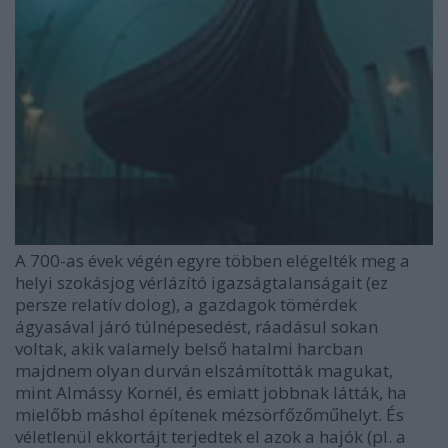
A 700-as évek végén egyre többen elégelték meg a
helyi szokásjog vérlázító igazságtalanságait (ez
persze relatív dolog), a gazdagok tömérdek
ágyasával járó túlnépesedést, ráadásul sokan
voltak, akik valamely belső hatalmi harcban
majdnem olyan durván elszámították magukat,
mint Almássy Kornél, és emiatt jobbnak látták, ha
mielőbb máshol építenek mézsörfőzőműhelyt. És
véletlenül ekkortájt terjedtek el azok a hajók (pl. a