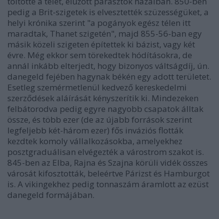
töltötte a telet, elűzött parasztok házaiban. 850-ben
pedig a Brit-szigetek is elvesztették szüzességüket, a
helyi krónika szerint "a pogányok egész télen itt
maradtak, Thanet szigetén", majd 855-56-ban egy
másik közeli szigeten építettek ki bázist, vagy két
évre. Még ekkor sem törekedtek hódításokra, de
annál inkább elterjedt, hogy bizonyos váltságdíj, ún.
danegeld fejében hagynak békén egy adott területet.
Esetleg szemérmetlenül kedvező kereskedelmi
szerződések aláírását kényszerítik ki. Mindezeken
felbátorodva pedig egyre nagyobb csapatok álltak
össze, és több ezer (de az újabb források szerint
legfeljebb két-három ezer) fős inváziós flották
kezdtek komoly vállalkozásokba, amelyekhez
posztgraduálisan elvégezték a várostrom szakot is.
845-ben az Elba, Rajna és Szajna körüli vidék összes
városát kifosztották, beleértve Párizst és Hamburgot
is. A vikingekhez pedig tonnaszám áramlott az ezüst
danegeld formájában.