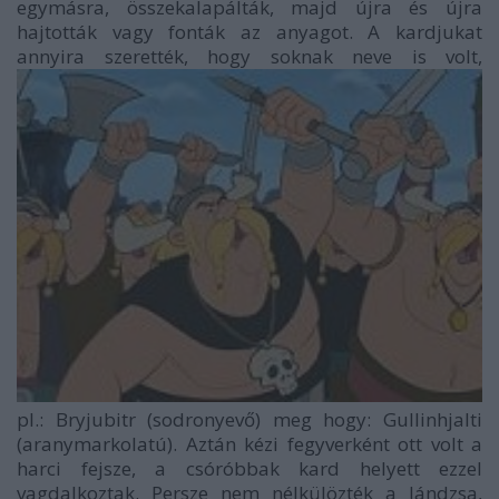
egymásra, összekalapálták, majd újra és újra
hajtották vagy fonták az anyagot. A kardjukat
annyira szerették, hogy soknak neve is volt,
pl.: Bryjubitr (sodronyevő) meg hogy: Gullinhjalti
(aranymarkolatú). Aztán kézi fegyverként ott volt a
harci fejsze, a csóróbbak kard helyett ezzel
vagdalkoztak. Persze nem nélkülözték a lándzsa,