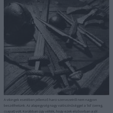
A vikingek esetében jellemző harci szervezetről nem nagyon
beszélhetünk. Az alapegység nagy valószínűséggel a 'lid' (sereg,
csapat) volt. Korábban úgy vélték, hogy ezek elsősorban a jól