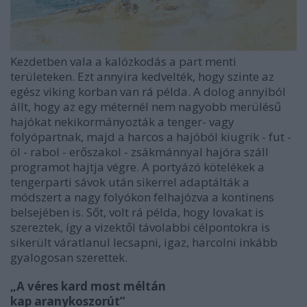
Kezdetben vala a kalózkodás a part menti
területeken. Ezt annyira kedvelték, hogy szinte az
egész viking korban van rá példa. A dolog annyiból
állt, hogy az egy méternél nem nagyobb merülésű
hajókat nekikormányozták a tenger- vagy
folyópartnak, majd a harcos a hajóból kiugrik - fut -
öl - rabol - erőszakol - zsákmánnyal hajóra száll
programot hajtja végre. A portyázó kötelékek a
tengerparti sávok után sikerrel adaptálták a
módszert a nagy folyókon felhajózva a kontinens
belsejében is. Sőt, volt rá példa, hogy lovakat is
szereztek, így a vizektől távolabbi célpontokra is
sikerült váratlanul lecsapni, igaz, harcolni inkább
gyalogosan szerettek.
„A véres kard most méltán
kap aranykoszorút”