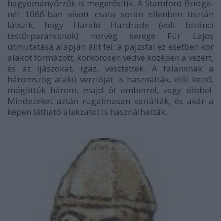
hagyományőrzők is megerősítik. A Stamford Bridge-
nél 1066-ban vívott csata során ellenben tisztán
látszik, hogy Harald Hardrade (volt bizánci
testőrparancsnok) norvég serege Für Lajos
útmutatása alapján állt fel: a pajzsfal ez esetben kör
alakot formázott, körkörösen védve középen a vezért,
és az íjászokat, igaz, vesztettek. A falanxnak a
háromszög alakú verzióját is használták, elől kettő,
mögöttük három, majd öt emberrel, vagy többel.
Mindezeket aztán rugalmasan variálták, és akár a
képen látható alakzatot is használhatták.