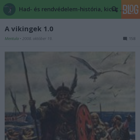
Had- és rendvédelem-história, kicsit másképp
A vikingek 1.0
Mentula
•
2008. október 19.
158