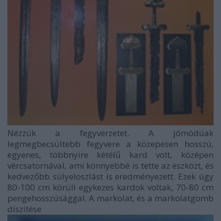
Nézzük a fegyverzetet. A jómódúak
legmegbecsültebb fegyvere a közepesen hosszú,
egyenes, többnyire kétélű kard volt, középen
vércsatornával, ami könnyebbé is tette az eszközt, és
kedvezőbb súlyeloszlást is eredményezett. Ezek úgy
80-100 cm körüli egykezes kardok voltak, 70-80 cm
pengehosszúsággal. A markolat, és a markolatgomb
díszítése