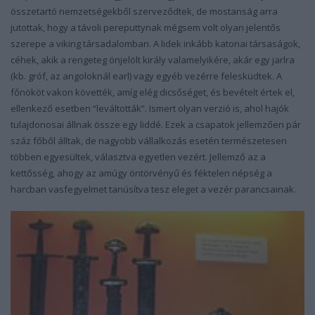
összetartó nemzetségekből szerveződtek, de mostanság arra
jutottak, hogy a távoli pereputtynak mégsem volt olyan jelentős
szerepe a viking társadalomban. A lidek inkább katonai társaságok,
céhek, akik a rengeteg önjelölt király valamelyikére, akár egy jarlra
(kb. gróf, az angoloknál earl) vagy egyéb vezérre felesküdtek. A
főnököt vakon követték, amíg elég dicsőséget, és bevételt értek el,
ellenkező esetben “leváltották”. Ismert olyan verzió is, ahol hajók
tulajdonosai állnak össze egy liddé. Ezek a csapatok jellemzően pár
száz főből álltak, de nagyobb vállalkozás esetén természetesen
többen egyesültek, választva egyetlen vezért. Jellemző az a
kettősség, ahogy az amúgy öntörvényű és féktelen népség a
harcban vasfegyelmet tanúsítva tesz eleget a vezér parancsainak.