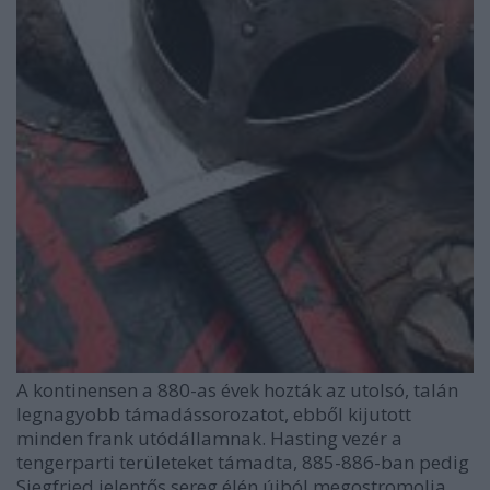
A kontinensen a 880-as évek hozták az utolsó, talán
legnagyobb támadássorozatot, ebből kijutott
minden frank utódállamnak. Hasting vezér a
tengerparti területeket támadta, 885-886-ban pedig
Siegfried jelentős sereg élén újból megostromolja