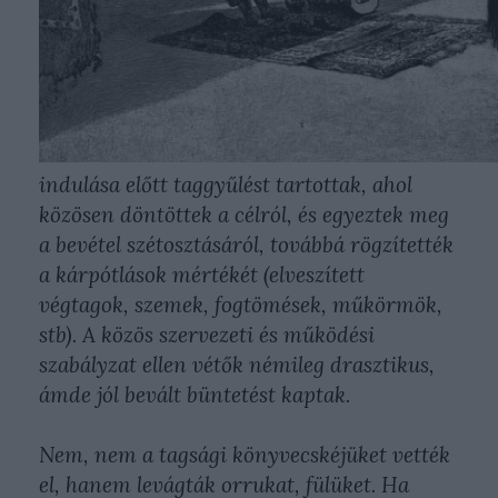
indulása előtt taggyűlést tartottak, ahol
közösen döntöttek a célról, és egyeztek meg
a bevétel szétosztásáról, továbbá rögzítették
a kárpótlások mértékét (elveszített
végtagok, szemek, fogtömések, műkörmök,
stb). A közös szervezeti és működési
szabályzat ellen vétők némileg drasztikus,
ámde jól bevált büntetést kaptak.
Nem, nem a tagsági könyvecskéjüket vették
el, hanem levágták orrukat, fülüket. Ha