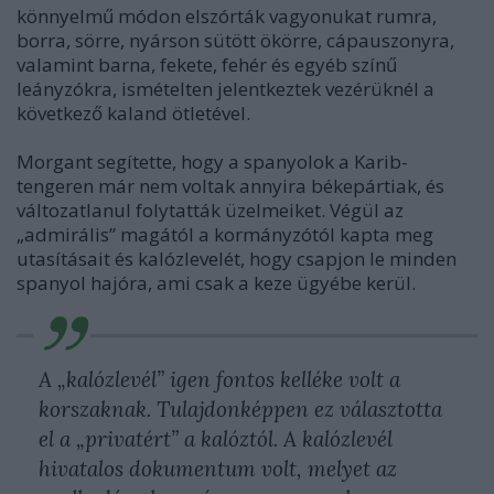
könnyelmű módon elszórták vagyonukat rumra,
borra, sörre, nyárson sütött ökörre, cápauszonyra,
valamint barna, fekete, fehér és egyéb színű
leányzókra, ismételten jelentkeztek vezérüknél a
következő kaland ötletével.
Morgant segítette, hogy a spanyolok a Karib-
tengeren már nem voltak annyira békepártiak, és
változatlanul folytatták üzelmeiket. Végül az
„admirális” magától a kormányzótól kapta meg
utasításait és kalózlevelét, hogy csapjon le minden
spanyol hajóra, ami csak a keze ügyébe kerül.
A „kalózlevél” igen fontos kelléke volt a
korszaknak. Tulajdonképpen ez választotta
el a „privatért” a kalóztól. A kalózlevél
hivatalos dokumentum volt, melyet az