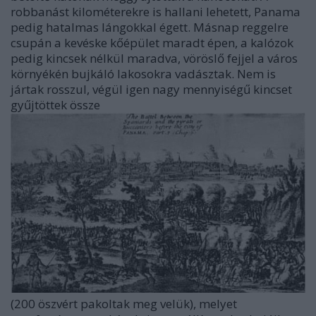
robbanást kilométerekre is hallani lehetett, Panama
pedig hatalmas lángokkal égett.
Másnap reggelre
csupán a kevéske kőépület maradt épen, a kalózok
pedig kincsek nélkül maradva, vöröslő fejjel a város
környékén bujkáló lakosokra vadásztak. Nem is
jártak rosszul, végül igen nagy mennyiségű kincset
gyűjtöttek össze
(200 öszvért pakoltak meg velük), melyet