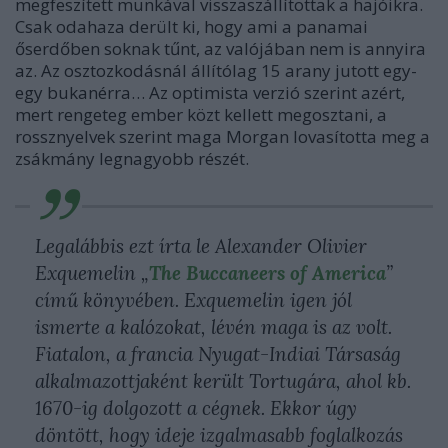
megfeszített munkával visszaszállítottak a hajóikra.
Csak odahaza derült ki, hogy ami a panamai
őserdőben soknak tűnt, az valójában nem is annyira
az. Az osztozkodásnál állítólag 15 arany jutott egy-
egy bukanérra… Az optimista verzió szerint azért,
mert rengeteg ember közt kellett megosztani, a
rossznyelvek szerint maga Morgan lovasította meg a
zsákmány legnagyobb részét.
Legalábbis ezt írta le Alexander Olivier
Exquemelin „
The Buccaneers of America
”
című könyvében. Exquemelin igen jól
ismerte a kalózokat, lévén maga is az volt.
Fiatalon, a francia Nyugat-Indiai Társaság
alkalmazottjaként került Tortugára, ahol kb.
1670-ig dolgozott a cégnek. Ekkor úgy
döntött, hogy ideje izgalmasabb foglalkozás