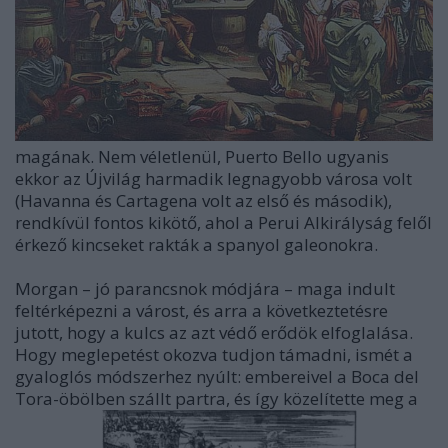
magának. Nem véletlenül, Puerto Bello ugyanis
ekkor az Újvilág harmadik legnagyobb városa volt
(Havanna és Cartagena volt az első és második),
rendkívül fontos kikötő, ahol a Perui Alkirályság felől
érkező kincseket rakták a spanyol galeonokra.
Morgan – jó parancsnok módjára – maga indult
feltérképezni a várost, és arra a következtetésre
jutott, hogy a kulcs az azt védő erődök elfoglalása.
Hogy meglepetést okozva tudjon támadni, ismét a
gyaloglós módszerhez nyúlt: embereivel a Boca del
Tora-öbölben szállt partra, és így közelítette meg a