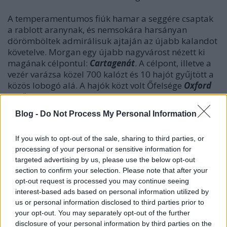
A temperamentumos fiúk hamar a seggére csaptak
a rablott aranynak, és nemsokára harsányan
dörömböltek admirálisuk ajtaján az újabb kalandot
követelve. Morgan egy újabb nagyvárost nézett ki
magának célpontul:
Cartagenát
. A célpont, illetve a
vezér varázsa közel 700 kalózt és 10 hajót gyűjtött a
közös lobogó alá. A hajók közt volt Őfelsége
Oxford
nevű fregattja, amit az angol kormány kifejezetten
kalózhajónak küldött a Karib-tengerre. Morgannak
Blog -
Do Not Process My Personal Information
tetszett a dolog (no és a hajó is), nem csoda hát, ha
admirálisi zászlaját is erre vonta fel.
If you wish to opt-out of the sale, sharing to third parties, or
processing of your personal or sensitive information for
Pechjére, ugyanis a rájuk váró nagy kalandtól és
targeted advertising by us, please use the below opt-out
némi elfogyasztott jamaicai rum hatására
section to confirm your selection. Please note that after your
opt-out request is processed you may continue seeing
interest-based ads based on personal information utilized by
us or personal information disclosed to third parties prior to
your opt-out. You may separately opt-out of the further
disclosure of your personal information by third parties on the