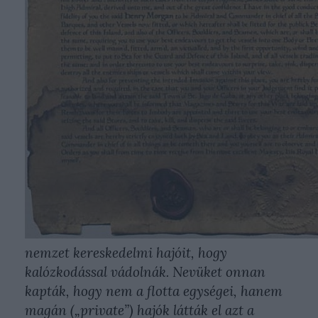
nemzet kereskedelmi hajóit, hogy
kalózkodással vádolnák. Nevüket onnan
kapták, hogy nem a flotta egységei, hanem
magán („private”) hajók látták el azt a