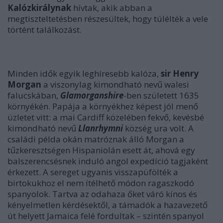
Kalózkirálynak
hívtak, akik abban a
megtiszteltetésben részesültek, hogy túlélték a vele
történt találkozást.
Minden idők egyik leghíresebb kalóza,
sir Henry
Morgan
a viszonylag kimondható nevű walesi
falucskában,
Glamorganshire
-ben született 1635
környékén. Papája a környékhez képest jól menő
üzletet vitt: a mai Cardiff közelében fekvő, kevésbé
kimondható nevű
Llanrhymni
község ura volt. A
családi példa okán matróznak álló Morgan a
tűzkeresztségen Hispaniolán esett át, ahová egy
balszerencsésnek induló angol expedíció tagjaként
érkezett. A sereget ugyanis visszapüfölték a
birtokukhoz el nem ítélhető módon ragaszkodó
spanyolok. Tartva az odahaza őket váró kínos és
kényelmetlen kérdésektől, a támadók a hazavezető
út helyett Jamaica felé fordultak – szintén spanyol