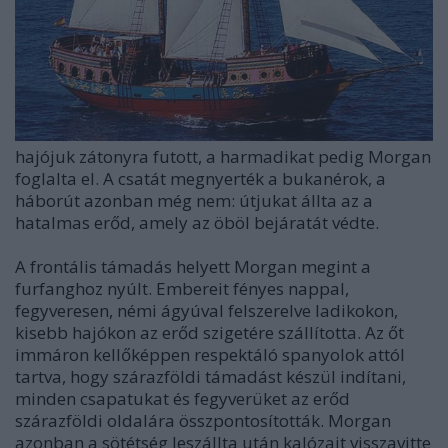
hajójuk zátonyra futott, a harmadikat pedig Morgan
foglalta el. A csatát megnyerték a bukanérok, a
háborút azonban még nem: útjukat állta az a
hatalmas erőd, amely az öböl bejáratát védte.
A frontális támadás helyett Morgan megint a
furfanghoz nyúlt. Embereit fényes nappal,
fegyveresen, némi ágyúval felszerelve ladikokon,
kisebb hajókon az erőd szigetére szállította. Az őt
immáron kellőképpen respektáló spanyolok attól
tartva, hogy szárazföldi támadást készül indítani,
minden csapatukat és fegyverüket az erőd
szárazföldi oldalára összpontosították. Morgan
azonban a sötétség leszállta után kalózait visszavitte