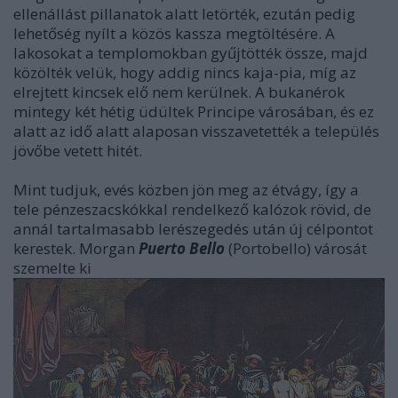
ellenállást pillanatok alatt letörték, ezután pedig
lehetőség nyílt a közös kassza megtöltésére. A
lakosokat a templomokban gyűjtötték össze, majd
közölték velük, hogy addig nincs kaja-pia, míg az
elrejtett kincsek elő nem kerülnek. A bukanérok
mintegy két hétig üdültek Principe városában, és ez
alatt az idő alatt alaposan visszavetették a település
jövőbe vetett hitét.
Mint tudjuk, evés közben jön meg az étvágy, így a
tele pénzeszacskókkal rendelkező kalózok rövid, de
annál tartalmasabb lerészegedés után új célpontot
kerestek. Morgan
Puerto Bello
(Portobello) városát
szemelte ki