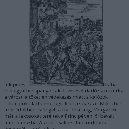
települést.
Hiába
volt egy éber spanyol, aki lövésével riadóztatni tudta
a várost, a töketlen védekezés miatt a kalózok
pillanatok alatt berobogtak a házak közé. Miközben
az erődökben csilingelt a riadóharang, Morganék
már a lakosokat terelték a Principében jól bevált
templomokba. A vezér csak ezután fordította
figyelmét az erődökre.