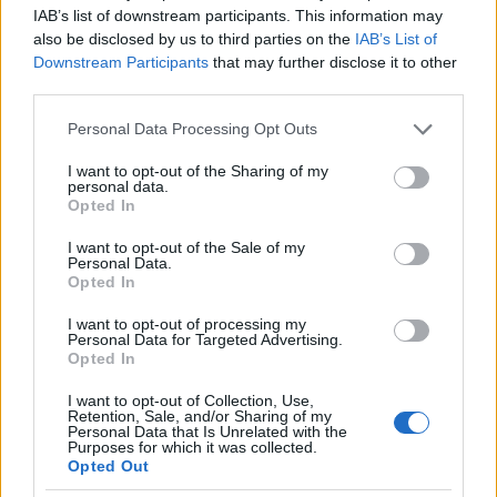
IAB’s list of downstream participants. This information may
also be disclosed by us to third parties on the
IAB’s List of
Downstream Participants
that may further disclose it to other
third parties.
Please note that this website/app uses one or more Google
Personal Data Processing Opt Outs
services and may gather and store information including but
not limited to your visit or usage behaviour. You may click to
I want to opt-out of the Sharing of my
personal data.
grant or deny consent to Google and its third-party tags to
Opted In
use your data for below specified purposes in below Google
consent section.
I want to opt-out of the Sale of my
Personal Data.
Opted In
I want to opt-out of processing my
Personal Data for Targeted Advertising.
Opted In
a hajón lévő bukanérok
lövöldözni kezdtek. Egyikük
I want to opt-out of Collection, Use,
különösen jól célzott, és telibe kapott
Retention, Sale, and/or Sharing of my
Personal Data that Is Unrelated with the
Purposes for which it was collected.
Opted Out