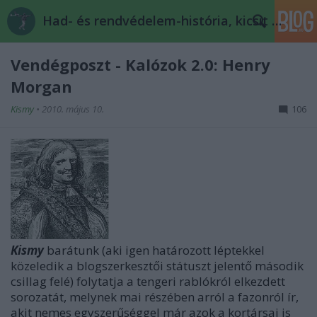
Had- és rendvédelem-história, kicsit másképp
Vendégposzt - Kalózok 2.0: Henry
Morgan
Kismy
•
2010. május 10.
106
Kismy
barátunk (aki igen határozott léptekkel
közeledik a blogszerkesztői státuszt jelentő második
csillag felé) folytatja a tengeri rablókról elkezdett
sorozatát, melynek mai részében arról a fazonról ír,
akit nemes egyszerűséggel már azok a kortársai is