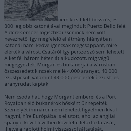
nem kicsit lett bosszús, és
800 legjobb katonájával megindult Puerto Bello felé.
A derék ember logisztikai zseninek nem volt
nevezhető, így megfelelő ellátmány hiányában
katonái harci kedve igencsak megcsappant, mire
elérték a várost. Csatáról így persze szó sem lehetett.
A két fél három héten át alkudozott, míg végül
megegyeztek. Morgan és bukanérjai a városban
összeszedett kincsek mellé 4.000 aranyat, 40.000
ezüstpesót, valamint 43.000 pesó értékű ezüst- és
aranyrudat kaptak.
Nem csoda hát, hogy Morgant emberei és a Port
Royalban élő bukanérok hősként ünnepelték.
Személyét immáron nem lehetett figyelmen kívül
hagyni, híre Európába is eljutott, ahol az angliai
spanyol követ levélben követelte letartóztatását,
illetve a rablott holmi visszaszolgáltatását.