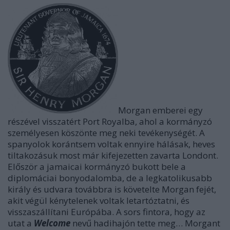
Morgan emberei egy
részével visszatért Port Royalba, ahol a
kormányzó
személyesen köszönte meg neki tevékenységét. A
spanyolok korántsem
voltak
ennyire hálásak, heves
tiltakozásuk most már kifejezetten zavarta Londont.
Először a jamaicai kormányzó bukott bele a
diplomáciai bonyodalomba, de a legkatolikusabb
király és udvara továbbra is követelte Morgan fejét,
akit végül kénytelenek voltak letartóztatni, és
visszaszállítani Európába. A sors fintora, hogy az
utat a
Welcome
nevű hadihajón tette meg… Morgant