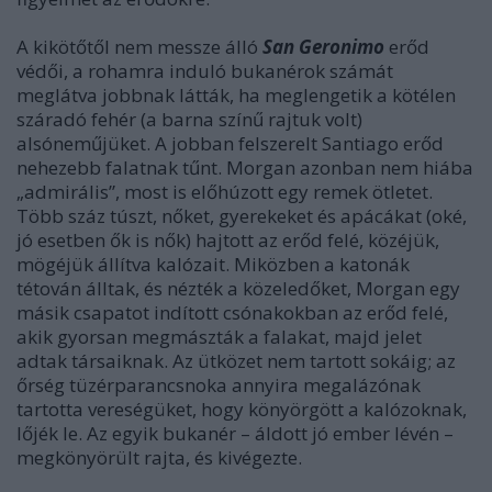
A kikötőtől nem messze álló
San Geronimo
erőd
védői, a rohamra induló bukanérok számát
meglátva jobbnak látták, ha meglengetik a kötélen
száradó fehér (a barna színű rajtuk volt)
alsóneműjüket. A jobban felszerelt Santiago erőd
nehezebb falatnak tűnt. Morgan azonban nem hiába
„admirális”, most is előhúzott egy remek ötletet.
Több száz túszt, nőket, gyerekeket és apácákat (oké,
jó esetben ők is nők) hajtott az erőd felé, közéjük,
mögéjük állítva kalózait. Miközben a katonák
tétován álltak, és nézték a közeledőket, Morgan egy
másik csapatot indított csónakokban az erőd felé,
akik gyorsan megmászták a falakat, majd jelet
adtak társaiknak. Az ütközet nem tartott sokáig; az
őrség tüzérparancsnoka annyira megalázónak
tartotta vereségüket, hogy könyörgött a kalózoknak,
lőjék le. Az egyik bukanér – áldott jó ember lévén –
megkönyörült rajta, és kivégezte.