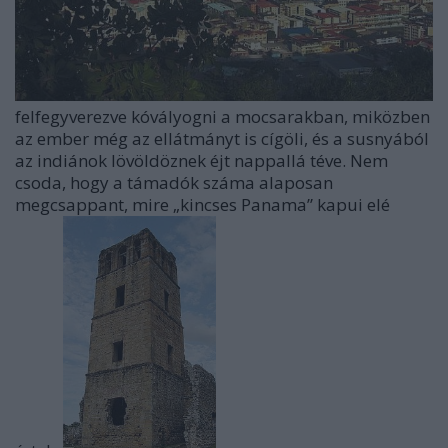
felfegyverezve kóvályogni a mocsarakban, miközben
az ember még az ellátmányt is cígöli, és a susnyából
az indiánok lövöldöznek éjt nappallá téve. Nem
csoda, hogy a támadók száma alaposan
megcsappant, mire „kincses Panama” kapui elé