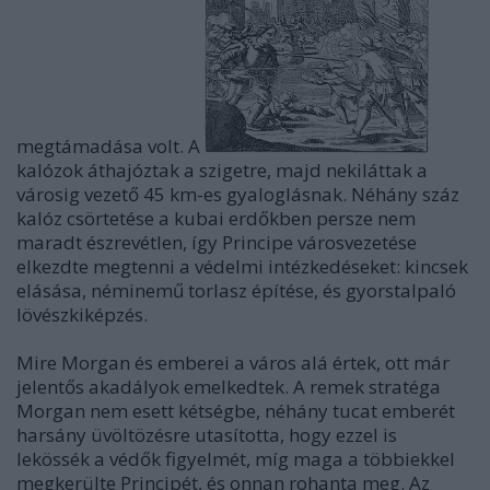
megtámadása volt. A
kalózok áthajóztak a szigetre, majd nekiláttak a
városig vezető 45 km-es gyaloglásnak. Néhány száz
kalóz csörtetése a kubai erdőkben persze nem
maradt észrevétlen, így Principe városvezetése
elkezdte megtenni a védelmi intézkedéseket: kincsek
elásása, néminemű torlasz építése, és gyorstalpaló
lövészkiképzés.
Mire Morgan és emberei a város alá értek, ott már
jelentős akadályok emelkedtek. A remek stratéga
Morgan nem esett kétségbe, néhány tucat emberét
harsány üvöltözésre utasította, hogy ezzel is
lekössék a védők figyelmét, míg maga a többiekkel
megkerülte Principét, és onnan rohanta meg. Az