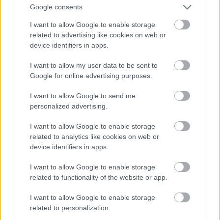
Google consents
I want to allow Google to enable storage
related to advertising like cookies on web or
device identifiers in apps.
egy puskaporos
I want to allow my user data to be sent to
hordót. A bekövetkező tűzijátékot el lehet képzelni: a
Google for online advertising purposes.
hajó elsüllyedt, vele együtt 350
kalóz távozott
huzamosabb időt búvárkodással tölteni. Maga
I want to allow Google to send me
Morgan megúszta a robbanást és az úszást is, de a
personalized advertising.
hatalmas emberveszteség miatt le kellett mondani
Cartagenáról.
I want to allow Google to enable storage
related to analytics like cookies on web or
Másodcélpontként a szintén gazdag
Maracaibo
device identifiers in apps.
(peches egy hely, ismerjük azért el!) városát szemelte
ki. A rajtaütés sikerült, kalózaink már épp hajóik
I want to allow Google to enable storage
fenekébe rakodták a zsákmányt, mikor a zsák alakú
related to functionality of the website or app.
Maracaibo-öböl bejáratához megérkezett
d
on
Alonso del Campo
, a nyugati-indiai spanyol
I want to allow Google to enable storage
hajóhad parancsnoka és flottája, hogy
related to personalization.
megakadályozza Morgant a távozásban.