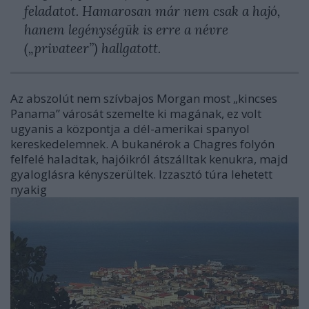
feladatot. Hamarosan már nem csak a hajó,
hanem legénységük is erre a névre
(„privateer”) hallgatott.
Az abszolút nem szívbajos Morgan most „kincses
Panama” városát szemelte ki magának, ez volt
ugyanis a központja a dél-amerikai spanyol
kereskedelemnek. A bukanérok a Chagres folyón
felfelé haladtak, hajóikról átszálltak kenukra, majd
gyaloglásra kényszerültek. Izzasztó túra lehetett
nyakig