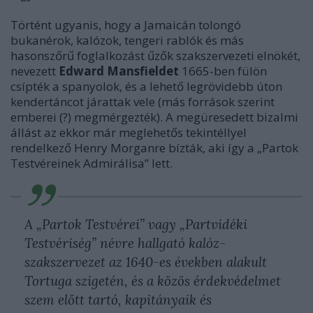
Történt ugyanis, hogy a Jamaicán tolongó
bukanérok, kalózok, tengeri rablók és más
hasonszőrű foglalkozást űzők szakszervezeti elnökét,
nevezett
Edward Mansfieldet
1665-ben fülön
csípték a spanyolok, és a lehető legrövidebb úton
kendertáncot járattak vele (más források szerint
emberei (?) megmérgezték). A megüresedett bizalmi
állást az ekkor már meglehetős tekintéllyel
rendelkező Henry Morganre bízták, aki így a „Partok
Testvéreinek Admirálisa” lett.
A „Partok Testvérei” vagy „Partvidéki
Testvériség” névre hallgató kalóz-
szakszervezet az 1640-es években alakult
Tortuga szigetén, és a közös érdekvédelmet
szem előtt tartó, kapitányaik és