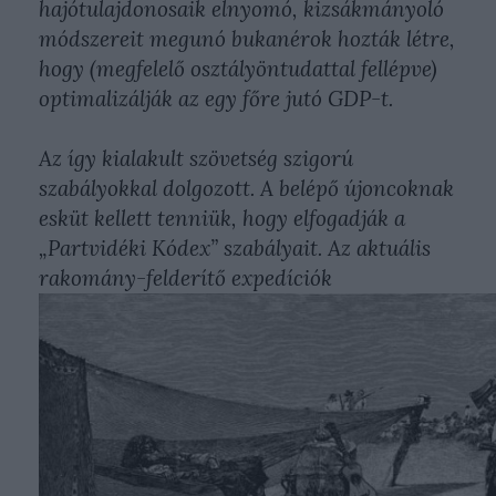
hajótulajdonosaik elnyomó, kizsákmányoló
módszereit megunó bukanérok hozták létre,
hogy (megfelelő osztályöntudattal fellépve)
optimalizálják az egy főre jutó GDP-t.
Az így kialakult szövetség szigorú
szabályokkal dolgozott. A belépő újoncoknak
esküt kellett tenniük, hogy elfogadják a
„Partvidéki Kódex” szabályait. Az aktuális
rakomány-felderítő expedíciók