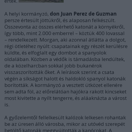
értek.
A helyi kormányzó,
don Juan Perez de Guzman
persze értesült jöttükről, és alaposan felkészült.
Összevonta az összes elérhető katonát a környékről,
így több, mint 2.000 emberrel – köztük 400 lovassal
– rendelkezett. Morgan, aki azonnal átlátta a dolgot,
régi ötletéhez nyúlt: csapatainak egy részét kerülésre
küldte, és elfoglalt egy dombot a spanyolok
oldalában. Közben a védők is támadásba lendültek,
de a közelharcban sokkal jobb bukanérok
visszaszorították őket. A leírások szerint a csata
végén a síkságot halott és haldokló spanyol katonák
borították. A kormányzó a vesztett ütközet ellenére
sem adta föl, az előrelátóan hajókra rakott kincseket
most kivitette a nyílt tengerre, és aláaknázta a várost
is.
A győzelemtől fellelkesült kalózok lelkesen rohantak
be az üresen álló városba, mikor az utóvéd szerepét
betöltő katonák meggyújtották a kanócokat. A