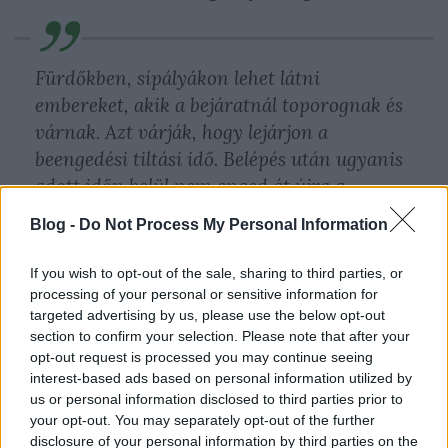
Fürdőkben, sípályákon lehet látni
embereket, akik a bejáratnál toporognak és
várnak. Azt várják, hogy lejárjon a
beengedési tiltási idő. Belépés után ugyanis
adott időn belül nem enged át újra a
rendszer. Különben elég lenne áthaladás
Blog -
Do Not Process My Personal Information
után átadni a kártyát a havernak, és ő is
bejöhetne vele.
If you wish to opt-out of the sale, sharing to third parties, or
processing of your personal or sensitive information for
targeted advertising by us, please use the below opt-out
section to confirm your selection. Please note that after your
- Egyes helyiségekbe egyedül nem léphet be senki,
opt-out request is processed you may continue seeing
kísérő kell. Ilyen például a szerver-helyiség, vagy a
interest-based ads based on personal information utilized by
veszélyes/drága anyagokat tároló raktár. Ilyenkor az
us or personal information disclosed to third parties prior to
ajtó csak akkor nyit, ha két különböző, de érvényes
your opt-out. You may separately opt-out of the further
kártyát mutatnak neki.
disclosure of your personal information by third parties on the