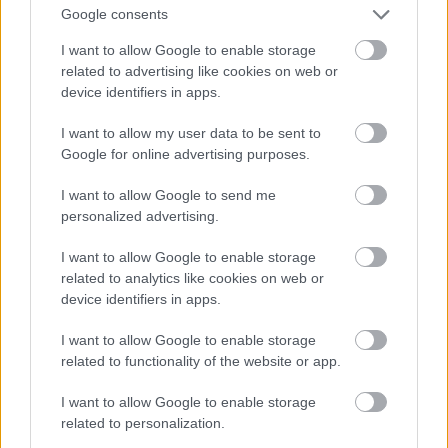
kitöltő, és egyéb külső modulokkal egészítették ki -
Google consents
ilyenkor gyakran a különféle céges nyilvántartó
rendszerekre is rákötötték őket, újabb konfigurációs
I want to allow Google to enable storage
felületekkel egészítve ki a meglévő 200-félét.
related to advertising like cookies on web or
device identifiers in apps.
Kártya V2.0
I want to allow my user data to be sent to
A technológia fejlődésével a hagyományos kártyák
Google for online advertising purposes.
gyártása rutinfeladattá vált. Olcsóvá váltak az
olvasók, a programozható kártyák, és a kártyaszám
I want to allow Google to send me
felküldésén alapuló azonosítás már nem volt elég jó.
personalized advertising.
Egy hordozható olvasóval akár a buszon le lehetett
I want to allow Google to enable storage
olvastatni a kártyát, és mire a delikvens kettőt
related to analytics like cookies on web or
pislogott volna, már el is készültek a
device identifiers in apps.
kártyamásolatok.
I want to allow Google to enable storage
related to functionality of the website or app.
I want to allow Google to enable storage
related to personalization.