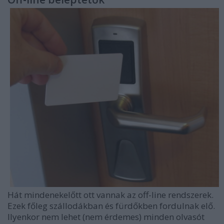
Hát mindenekelőtt ott vannak az off-line rendszerek.
Ezek főleg szállodákban és fürdőkben fordulnak elő.
Ilyenkor nem lehet (nem érdemes) minden olvasót