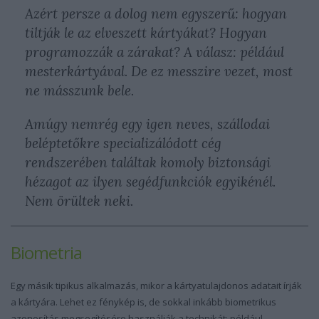
Azért persze a dolog nem egyszerű: hogyan
tiltják le az elveszett kártyákat? Hogyan
programozzák a zárakat? A válasz: például
mesterkártyával. De ez messzire vezet, most
ne másszunk bele.
Amúgy nemrég egy igen neves, szállodai
beléptetőkre specializálódott cég
rendszerében találtak komoly biztonsági
hézagot az ilyen segédfunkciók egyikénél.
Nem örültek neki.
Biometria
Egy másik tipikus alkalmazás, mikor a kártyatulajdonos adatait írják
a kártyára. Lehet ez fénykép is, de sokkal inkább biometrikus
azonosítás megsegítésére használják a technikát: például