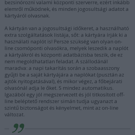
bezsinórozni valami központi szerverre, ezért inkább
elemről működnek, és minden jogosultsági adatot a
kártyáról olvasnak.
A kártyán van a jogosultsági időkeret, a használható
extra szolgáltatások listája, sőt: a kártyára írják ki a
használati naplót is! Persze szükség van olyan on-
line csomóponti olvasókra, melyek leszedik a naplót
a kártyákról és központi adatbázisba teszik, de ez
nem megoldhatatlan feladat. A szállodánál
maradva: a napi takarítás során a szobaasszony
gyűjti be a saját kártyájára a naplókat (pusztán az
ajtók nyitogatásával), és mikor végez, a főbejárati
olvasónál adja le őket. S mindez automatikus.
Igazából egy jól megszervezett és jól titkosított off-
line beléptető rendszer simán tudja ugyanazt a
szintű biztonságot és kényelmet, mint az on-line
változat.