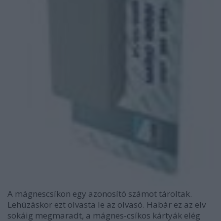
A mágnescsíkon egy azonosító számot tároltak.
Lehúzáskor ezt olvasta le az olvasó. Habár ez az elv
sokáig megmaradt, a mágnes-csíkos kártyák elég