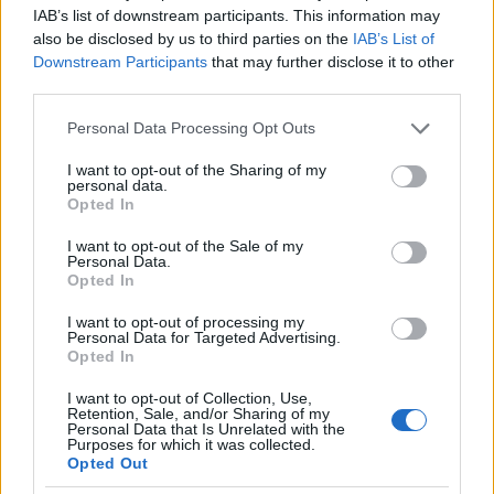
IAB’s list of downstream participants. This information may
De a már megénekelt pénzszállító táskák között is
also be disclosed by us to third parties on the
IAB’s List of
találunk kártyával nyithatót, és mivel még a
Downstream Participants
that may further disclose it to other
pénzszállító szakmunkásban sem bízunk meg,
third parties.
ezeknél is két kártya kell a nyitáshoz.
Please note that this website/app uses one or more Google
Personal Data Processing Opt Outs
- Más helyiségekben az az előírás, hogy mindig kell
services and may gather and store information including but
bent lennie valakinek (vagy legalább adott számú
not limited to your visit or usage behaviour. You may click to
I want to opt-out of the Sharing of my
personal data.
embernek). Ilyen jellemzően a biztonsági az ügyeleti
grant or deny consent to Google and its third-party tags to
Opted In
helyiség, vagy a kritikus üzemek vezérlőhelyisége.
use your data for below specified purposes in below Google
Ilyenkor a ki-be lépések alapján a beléptető rendszer
consent section.
I want to opt-out of the Sale of my
ellenőriz.
Personal Data.
Opted In
Még sokáig lehetne folytatni a sort. Igazából a
I want to opt-out of processing my
beléptető rendszerek konfigurálási felülete ma már
Personal Data for Targeted Advertising.
úgy szokott kinézni, mint egy repülőgép-műszerfal;
Opted In
és külön képzés kell, hogy valaki eligazodjon
I want to opt-out of Collection, Use,
bennük.
Retention, Sale, and/or Sharing of my
Personal Data that Is Unrelated with the
Purposes for which it was collected.
Ezt csak súlyosbította, mikor a beléptető
Opted Out
rendszereket munkaidő-nyilvántartó, menetlevél-