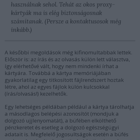
használnak sehol. Tehát az okos proxy-
kártyák ma is elég biztonságosnak
számítanak. (Persze a kontaktusosok még
inkább.)
A későbbi megoldások még kifinomultabbak lettek.
Először is: az írás és az olvasás külön lett választva,
így elérhetővé vált, hogy nem mindenki írhat a
kártyára. Továbbá a kártya memóriájában
gyakorlatilag egy titkosított fájlrendszert hoztak
létre, ahol az egyes fájlok külön kulcsokkal
(írás/olvasás!) kezelhetők.
Egy lehetséges példában például a kártya tárolhatja
a másodlagos belépési azonosítót (mondjuk a
dolgozó ujjlenyomatát), a büfében elkölthető
pénzkeretet és esetleg a dolgozó egészségügyi
adatait is. Megfelelő jogosultságok esetén a büfés