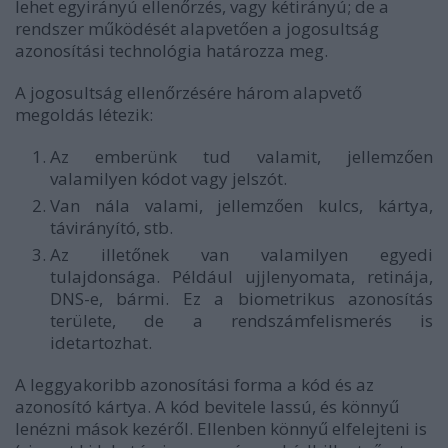
lehet egyirányú ellenőrzés, vagy kétirányú; de a
rendszer működését alapvetően a jogosultság
azonosítási technológia határozza meg.
A jogosultság ellenőrzésére három alapvető
megoldás létezik:
Az emberünk tud valamit, jellemzően
valamilyen kódot vagy jelszót.
Van nála valami, jellemzően kulcs, kártya,
távirányító, stb.
Az illetőnek van valamilyen egyedi
tulajdonsága. Például ujjlenyomata, retinája,
DNS-e, bármi. Ez a biometrikus azonosítás
területe, de a rendszámfelismerés is
idetartozhat.
A leggyakoribb azonosítási forma a kód és az
azonosító kártya. A kód bevitele lassú, és könnyű
lenézni mások kezéről. Ellenben könnyű elfelejteni is