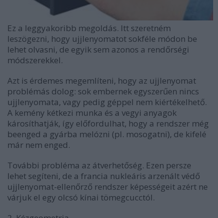
Ez a leggyakoribb megoldás. Itt szeretném
leszögezni, hogy ujjlenyomatot sokféle módon be
lehet olvasni, de egyik sem azonos a rendőrségi
módszerekkel.
Azt is érdemes megemlíteni, hogy az ujjlenyomat
problémás dolog: sok embernek egyszerűen nincs
ujjlenyomata, vagy pedig géppel nem kiértékelhető.
A kemény kétkezi munka és a vegyi anyagok
károsíthatják, így előfordulhat, hogy a rendszer még
beenged a gyárba melózni (pl. mosogatni), de kifelé
már nem enged.
További probléma az átverhetőség. Ezen persze
lehet segíteni, de a francia nukleáris arzenált védő
ujjlenyomat-ellenőrző rendszer képességeit azért ne
várjuk el egy olcsó kínai tömegcucctól.
2. Kézgeometria