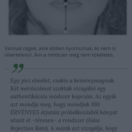
Vannak cégek, akik ebben nyomulnak, és nem is
sikertelenül. Ám a módszer még nem tökéletes.
Egy pici elmélet, csakis a keménymagnak.
Két mérőszámot szoktak vizsgálni egy
authentikációs módszer kapcsán. Az egyik
azt mondja meg, hogy mondjuk 100
ÉRVÉNYES átjutási próbálkozásból hányat
utasít el –tévesen- a rendszer (False
Rejection Rate). A másik azt vizsgálja, hogy