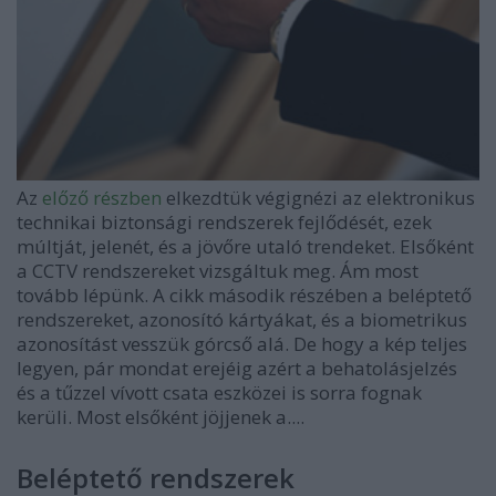
Az
előző részben
elkezdtük végignézi az elektronikus
technikai biztonsági rendszerek fejlődését, ezek
múltját, jelenét, és a jövőre utaló trendeket. Elsőként
a CCTV rendszereket vizsgáltuk meg. Ám most
tovább lépünk. A cikk második részében a beléptető
rendszereket, azonosító kártyákat, és a biometrikus
azonosítást vesszük górcső alá. De hogy a kép teljes
legyen, pár mondat erejéig azért a behatolásjelzés
és a tűzzel vívott csata eszközei is sorra fognak
kerüli. Most elsőként jöjjenek a....
Beléptető rendszerek