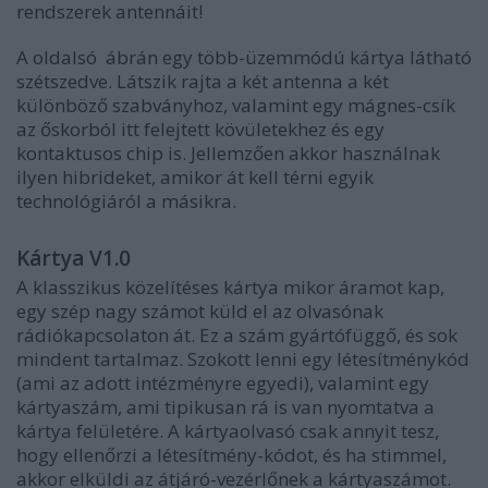
rendszerek antennáit!
A oldalsó ábrán egy több-üzemmódú kártya látható
szétszedve. Látszik rajta a két antenna a két
különböző szabványhoz, valamint egy mágnes-csík
az őskorból itt felejtett kövületekhez és egy
kontaktusos chip is. Jellemzően akkor használnak
ilyen hibrideket, amikor át kell térni egyik
technológiáról a másikra.
Kártya V1.0
A klasszikus közelítéses kártya mikor áramot kap,
egy szép nagy számot küld el az olvasónak
rádiókapcsolaton át. Ez a szám gyártófüggő, és sok
mindent tartalmaz. Szokott lenni egy létesítménykód
(ami az adott intézményre egyedi), valamint egy
kártyaszám, ami tipikusan rá is van nyomtatva a
kártya felületére. A kártyaolvasó csak annyit tesz,
hogy ellenőrzi a létesítmény-kódot, és ha stimmel,
akkor elküldi az átjáró-vezérlőnek a kártyaszámot.