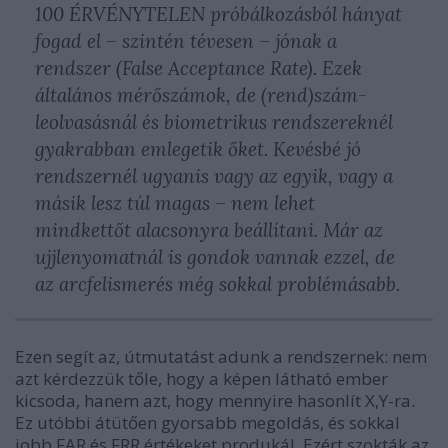
100 ÉRVÉNYTELEN próbálkozásból hányat
fogad el – szintén tévesen – jónak a
rendszer (False Acceptance Rate). Ezek
általános mérőszámok, de (rend)szám-
leolvasásnál és biometrikus rendszereknél
gyakrabban emlegetik őket. Kevésbé jó
rendszernél ugyanis vagy az egyik, vagy a
másik lesz túl magas – nem lehet
mindkettőt alacsonyra beállítani. Már az
ujjlenyomatnál is gondok vannak ezzel, de
az arcfelismerés még sokkal problémásabb.
Ezen segít az, útmutatást adunk a rendszernek: nem
azt kérdezzük tőle, hogy a képen látható ember
kicsoda, hanem azt, hogy mennyire hasonlít X,Y-ra.
Ez utóbbi átütően gyorsabb megoldás, és sokkal
jobb FAR és FRR értékeket produkál. Ezért szokták az