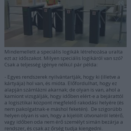
Mindemellett a speciális logikák létrehozása uralta
ezt az időszakot. Milyen speciális logikáról van szó?
Csak a teljesség igénye nélkül pár példa:
- Egyes rendszerek nyilvántartják, hogy ki (illetve a
kártyája) hol van, és mióta. Előfordulhat, hogy ez
alapján számlázni akarnak; de olyan is van, ahol a
kamiont vizsgálják, hogy időben elért-e a bejárattól
a logisztikai központ megfelelő rakodási helyére (és
nem pakolgatnak-e máshol feketén). De szigorúbb
helyen olyan is van, hogy a kijelölt útvonalról letérő,
vagy időben oda nem érő személyt simán bezárja a
rendszer, és csak az őrség tudja kiengedni.