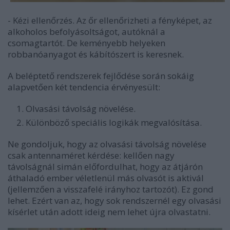
- Kézi ellenőrzés. Az őr ellenőrizheti a fényképet, az
alkoholos befolyásoltságot, autóknál a
csomagtartót. De keményebb helyeken
robbanóanyagot és kábítószert is keresnek.
A beléptető rendszerek fejlődése során sokáig
alapvetően két tendencia érvényesült:
Olvasási távolság növelése.
Különböző speciális logikák megvalósítása.
Ne gondoljuk, hogy az olvasási távolság növelése
csak antennaméret kérdése: kellően nagy
távolságnál simán előfordulhat, hogy az átjárón
áthaladó ember véletlenül más olvasót is aktivál
(jellemzően a visszafelé irányhoz tartozót). Ez gond
lehet. Ezért van az, hogy sok rendszernél egy olvasási
kísérlet után adott ideig nem lehet újra olvastatni.