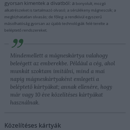
gyorsan kimentek a divatból: a
bonyolult, mozgó
alkatrészeket is tartalmazó olvasó; a sérülékeny mágnescsík; a
megbízhatatlan olvasás; de főleg: a rendkívül egyszerű
másolhatóság gyorsan az újabb technológiák felé terelte a
beléptető rendszereket.
Mindemellett a mágneskártya valahogy
beleégett az emberekbe. Például a cég, ahol
munkát szoktam imitálni, mind a mai
napig mágneskártyaként emlegeti a
beléptető kártyákat; annak ellenére, hogy
már vagy 10 éve közelítéses kártyákat
használnak.
Közelítéses kártyák