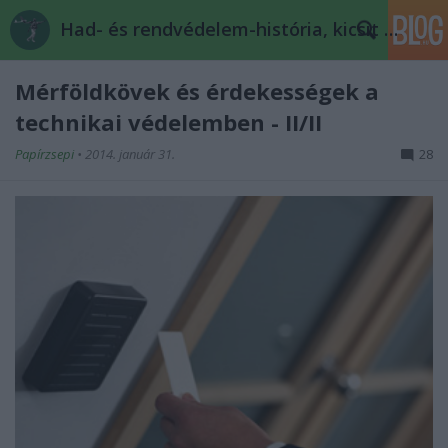
Had- és rendvédelem-história, kicsit másképp
Mérföldkövek és érdekességek a
technikai védelemben - II/II
Papírzsepi
•
2014. január 31.
28