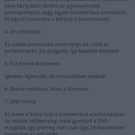
okos kártyákon tárolni az ujjlenyomatot,
arclenyomatot, vagy egyéb biometrikus azonosítót,
és együtt használni a kártyát a biometriával.
4. Arc-hőtérkép
Ez sokkal pontosabb eredményt ad, mint az
arcfelismerés. De drágább, így kevésbé elterjedt.
5. Fül-forma felismerés
Ígéretes fejlesztés, de mostanában elakadt.
6. Retina-mintázat. Mint a filmeken…
7. DNS minta
Ez lenne a Szent Grál a biometrikus azonosításban.
Az utóbbi időben elég sokat gyorsult a DNS-
vizsgálat, így jelenleg már csak úgy 24 órát kellene
toporogni az ajtó előtt….