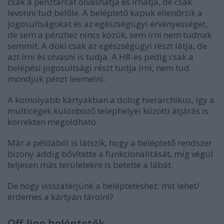
csak a pénztárcát olvashatja és írhatja, de csak
levonni tud belőle. A beléptető kapuk ellenőrzik a
jogosultságokat és az egészségügyi érvényességet,
de sem a pénzhez nincs közük, sem írni nem tudnak
semmit. A doki csak az egészségügyi részt látja, de
azt írni és olvasni is tudja. A HR-es pedig csak a
belépési jogosultsági részt tudja írni, nem tud
mondjuk pénzt leemelni.
A komolyabb kártyákban a dolog hierarchikus, így a
multicégek különböző telephelyei közötti átjárás is
korrekten megoldható.
Már a példából is látszik, hogy a beléptető rendszer
bizony addig bővítette a funkcionalitását, míg végül
teljesen más területekre is betette a lábát.
De hogy visszatérjünk a beléptetéshez: mit lehet/
érdemes a kártyán tárolni?
Off-line beléptetők