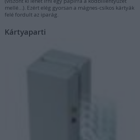
(viszont ki lehet írni egy papírra a kódbillentyűzet
mellé…). Ezért elég gyorsan a mágnes-csíkos kártyák
felé fordult az iparág.
Kártyaparti