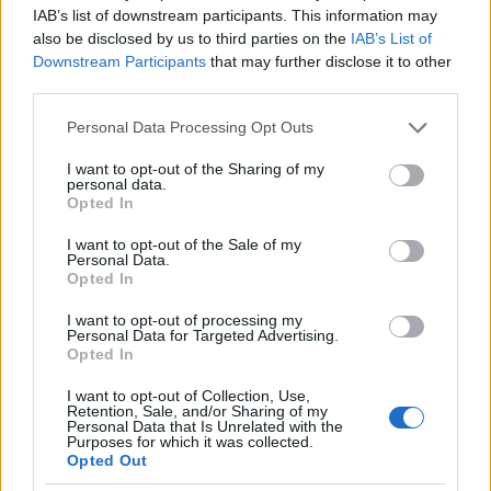
összlétszámukat hatszázezer és 1,4 millió közé
IAB’s list of downstream participants. This information may
also be disclosed by us to third parties on the
IAB’s List of
teszik, de a legtöbb szakértő szerint nem voltak 850-
Downstream Participants
that may further disclose it to other
900000-nél többen. Nehezítette a helyzetüket, hogy
third parties.
a sereg egy részét széthúzták a határ teljes
hosszában, tartva egy északi támadástól.
Please note that this website/app uses one or more Google
Personal Data Processing Opt Outs
Könnyítette viszont, hogy a vidéki életformához
services and may gather and store information including but
szokott embereik jobban viselték a tábori élet
not limited to your visit or usage behaviour. You may click to
I want to opt-out of the Sharing of my
megpróbáltatásait, és a rabszolgák kordában
personal data.
grant or deny consent to Google and its third-party tags to
Opted In
tartása miatt már a háború előtt is sok katonai
use your data for below specified purposes in below Google
egységet tartottak fegyverben, az ő kiképzésük és
consent section.
I want to opt-out of the Sale of my
összekovácsolódásuk már a háború előtt
Personal Data.
Opted In
megtörtént. Igaz, a háború alatt is szükség volt ilyen
jellegű szolgálataikra, a lázadásoktól való félelem
I want to opt-out of processing my
értékes csapatokat vont el a frontról. Néhány szabad
Personal Data for Targeted Advertising.
fekete is jelentkezett a déli haderőbe, de őket
Opted In
visszautasították. Csak a háború legvégén
I want to opt-out of Collection, Use,
terjesztették ki rájuk is a hadkötelezettséget (a
Retention, Sale, and/or Sharing of my
fehérekből ekkor már kezdtek
Personal Data that Is Unrelated with the
Purposes for which it was collected.
Opted Out