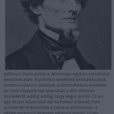
Jefferson Davis (jobbra, Mississipi egykori szenátora)
elnöklete alatt. A politikai békéltető próbálkozások
rendre kudarcot vallottak, a Konföderáció követelte
az Unió csapatainak kivonását a déli államok
területéről, addig-addig, hogy végül április 12-én
egy északi kézen lévő dél-karolinai erődnél, Fort
Sumternél eldördültek a háború első lövései. A
déliek agresszív lépésére válaszul április 15-én