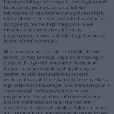
bármilyen földrajzi név megtette, csak legyen minél
közelebb- így esett a választás a Bull Run
folyócskára. Mivel a történelmet a győztesek írják,
utóbbi elnevezés terjedt el, és fontos hozzátenni azt
is, hogy első, mert volt egy második is.
(Eleve
magának a háborúnak is csak Északon
polgárháború a neve, a déliek két független ország
közötti háborúnak tartják)
.
Nem terveztem hosszú cikket írni belőle, de evés
közben jön meg az étvágy, végül a nyers szöveg 24
oldal lett. Ezt igazából már három felé kellene
bontani, de jó arc vagyok, úgyhogy lemegy két
részben. Az első rész tulajdonképpen csak
az előizgatás a politikai és katonai előzményekkel, a
fegyverekkel és a hadseregek rövid bemutatásával, a
csata vastagját mához egy hétre tervezem
megjelentetni. Ezeket a bevezető részeket a téma
által indokolthoz képest talán kicsit bő lére
eresztettem, de egyrészt sok olyan dolog van benne,
ami csak a Bull Run utáni eseményekkel együtt lesz