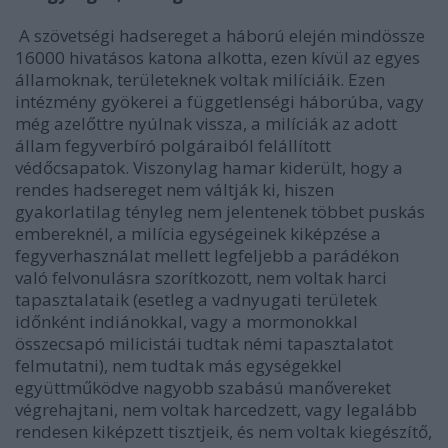
A szövetségi hadsereget a háború elején mindössze
16000 hivatásos katona alkotta, ezen kívül az egyes
államoknak, területeknek voltak milíciáik. Ezen
intézmény gyökerei a függetlenségi háborúba, vagy
még azelőttre nyúlnak vissza, a milíciák az adott
állam fegyverbíró polgáraiból felállított
védőcsapatok. Viszonylag hamar kiderült, hogy a
rendes hadsereget nem váltják ki, hiszen
gyakorlatilag tényleg nem jelentenek többet puskás
embereknél, a milícia egységeinek kiképzése a
fegyverhasználat mellett legfeljebb a parádékon
való felvonulásra szorítkozott, nem voltak harci
tapasztalataik (esetleg a vadnyugati területek
időnként indiánokkal, vagy a mormonokkal
összecsapó milicistái tudtak némi tapasztalatot
felmutatni), nem tudtak más egységekkel
együttműködve nagyobb szabású manővereket
végrehajtani, nem voltak harcedzett, vagy legalább
rendesen kiképzett tisztjeik, és nem voltak kiegészítő,