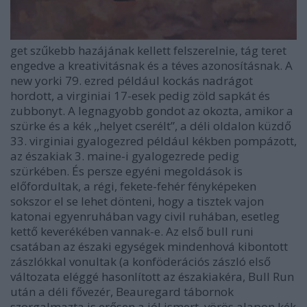
get szűkebb hazájának kellett felszerelnie, tág teret
engedve a kreativitásnak és a téves azonosításnak. A
new yorki 79. ezred például kockás nadrágot
hordott, a virginiai 17-esek pedig zöld sapkát és
zubbonyt. A legnagyobb gondot az okozta, amikor a
szürke és a kék ,,helyet cserélt”, a déli oldalon küzdő
33. virginiai gyalogezred például kékben pompázott,
az északiak 3. maine-i gyalogezrede pedig
szürkében. És persze egyéni megoldások is
előfordultak, a régi, fekete-fehér fényképeken
sokszor el se lehet dönteni, hogy a tisztek vajon
katonai egyenruhában vagy civil ruhában, esetleg
kettő keverékében vannak-e. Az első bull runi
csatában az északi egységek mindenhová kibontott
zászlókkal vonultak
(a konföderációs zászló első
változata eléggé hasonlított az északiakéra, Bull Run
után a déli fővezér, Beauregard tábornok
szorgalmazta is erősen a jól ismert, vörös alapon kék