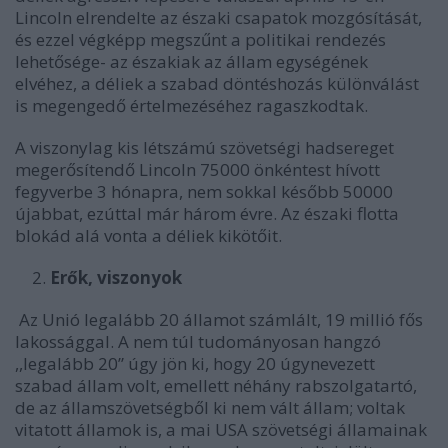
Lincoln elrendelte az északi csapatok mozgósítását,
és ezzel végképp megszűnt a politikai rendezés
lehetősége- az északiak az állam egységének
elvéhez, a déliek a szabad döntéshozás különválást
is megengedő értelmezéséhez ragaszkodtak.
A viszonylag kis létszámú szövetségi hadsereget
megerősítendő Lincoln 75000 önkéntest hívott
fegyverbe 3 hónapra, nem sokkal később 50000
újabbat, ezúttal már három évre. Az északi flotta
blokád alá vonta a déliek kikötőit.
Erők, viszonyok
Az Unió legalább 20 államot számlált, 19 millió fős
lakossággal. A nem túl tudományosan hangzó
,,legalább 20” úgy jön ki, hogy 20 úgynevezett
szabad állam volt, emellett néhány rabszolgatartó,
de az államszövetségből ki nem vált állam; voltak
vitatott államok is, a mai USA szövetségi államainak