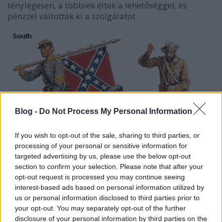
ténylegesen, a többiek éltek a lehetőséggel, és
pénzzel váltották ki a szolgálatot.
Blog -
Do Not Process My Personal Information
If you wish to opt-out of the sale, sharing to third parties, or
processing of your personal or sensitive information for
targeted advertising by us, please use the below opt-out
section to confirm your selection. Please note that after your
opt-out request is processed you may continue seeing
interest-based ads based on personal information utilized by
A déli adatokról csak becslések vannak, a háború
us or personal information disclosed to third parties prior to
végén az irataik ugyanis megsemmisültek. 1862-ben
your opt-out. You may separately opt-out of the further
már kénytelenek voltak sorozást elrendelni,
disclosure of your personal information by third parties on the