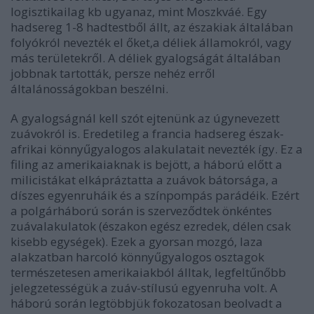
logisztikailag kb ugyanaz, mint Moszkváé. Egy
hadsereg 1-8 hadtestből állt, az északiak általában
folyókról nevezték el őket,a déliek államokról, vagy
más területekről. A déliek gyalogságát általában
jobbnak tartották, persze nehéz erről
általánosságokban beszélni.
A gyalogságnál kell szót ejtenünk az úgynevezett
zuávokról is. Eredetileg a francia hadsereg észak-
afrikai könnyűgyalogos alakulatait nevezték így. Ez a
filing az amerikaiaknak is bejött, a háború előtt a
milicistákat elkápráztatta a zuávok bátorsága, a
díszes egyenruháik és a színpompás parádéik. Ezért
a polgárháború során is szerveződtek önkéntes
zuávalakulatok (északon egész ezredek, délen csak
kisebb egységek). Ezek a gyorsan mozgó, laza
alakzatban harcoló könnyűgyalogos osztagok
természetesen amerikaiakból álltak, legfeltűnőbb
jelegzetességük a zuáv-stílusú egyenruha volt. A
háború során legtöbbjük fokozatosan beolvadt a