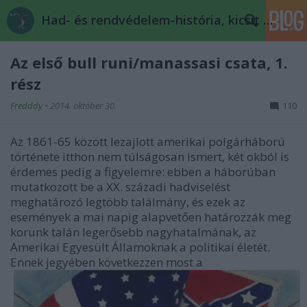
Had- és rendvédelem-história, kicsit másképp
Az első bull runi/manassasi csata, 1.
rész
Fredddy
•
2014. október 30.
110
Az 1861-65 között lezajlott amerikai polgárháború
története itthon nem túlságosan ismert, két okból is
érdemes pedig a figyelemre: ebben a háborúban
mutatkozott be a XX. századi hadviselést
meghatározó legtöbb találmány, és ezek az
események a mai napig alapvetően határozzák meg
korunk talán legerősebb nagyhatalmának, az
Amerikai Egyesült Államoknak a politikai életét.
Ennek jegyében következzen most a