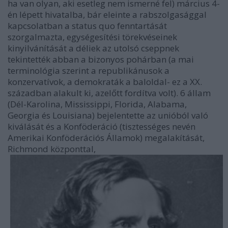
ha van olyan, aki esetleg nem ismerné fel) március 4-
én lépett hivatalba, bár eleinte a rabszolgasággal
kapcsolatban a status quo fenntartását
szorgalmazta, egységesítési törekvéseinek
kinyilvánítását a déliek az utolsó cseppnek
tekintették abban a bizonyos pohárban (a mai
terminológia szerint a republikánusok a
konzervatívok, a demokraták a baloldal- ez a XX.
században alakult ki, azelőtt fordítva volt). 6 állam
(Dél-Karolina, Mississippi, Florida, Alabama,
Georgia és Louisiana) bejelentette az unióból való
kiválását és a Konföderáció (tisztességes nevén
Amerikai Konföderációs Államok) megalakítását,
Richmond központtal,