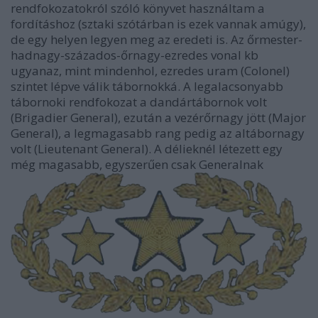
rendfokozatokról szóló könyvet használtam a
fordításhoz (sztaki szótárban is ezek vannak amúgy),
de egy helyen legyen meg az eredeti is. Az őrmester-
hadnagy-százados-őrnagy-ezredes vonal kb
ugyanaz, mint mindenhol, ezredes uram (Colonel)
szintet lépve válik tábornokká. A legalacsonyabb
tábornoki rendfokozat a dandártábornok volt
(Brigadier General), ezután a vezérőrnagy jött (Major
General), a legmagasabb rang pedig az altábornagy
volt (Lieutenant General). A délieknél létezett egy
még magasabb, egyszerűen csak Generalnak