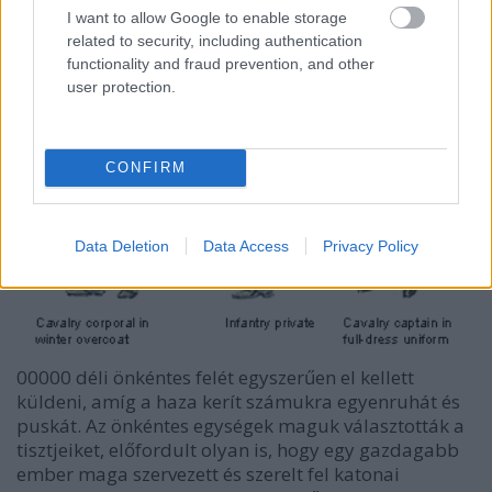
I want to allow Google to enable storage
related to security, including authentication
functionality and fraud prevention, and other
user protection.
CONFIRM
Data Deletion
Data Access
Privacy Policy
00000 déli önkéntes felét egyszerűen el kellett
küldeni, amíg a haza kerít számukra egyenruhát és
puskát. Az önkéntes egységek maguk választották a
tisztjeiket, előfordult olyan is, hogy egy gazdagabb
ember maga szervezett és szerelt fel katonai