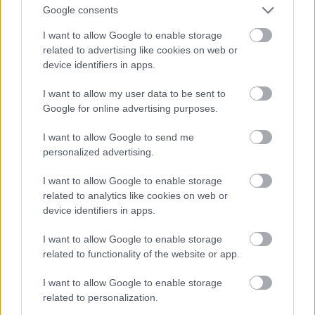
Google consents
I want to allow Google to enable storage
related to advertising like cookies on web or
device identifiers in apps.
kifogyni, túl voltak a 35 éves felső korhatár 50-re
emelésén és jelentősen szűkült a kivételek köre), de
I want to allow my user data to be sent to
akkor már mindegy volt, nagy részükre már nem is
Google for online advertising purposes.
került sor. Az északi hadsereg 15%-át alkották
feketék.
I want to allow Google to send me
personalized advertising.
Az önkéntesek egyébként mindkét táborba lelkesen
jöttek (olyan lelkesen, hogy egyes becslések szerint
I want to allow Google to enable storage
egy normális orvosi ellenőrzés negyedüket ki is
related to analytics like cookies on web or
szórta volna), mint említettem, mindkét oldal mélyen
device identifiers in apps.
meg volt győződve az igazáról és a másik oldal
I want to allow Google to enable storage
gonosz szándékairól- valamint arról is, hogy a
related to functionality of the website or app.
háború gyorsan véget ér. A hadseregek felállítása
azonban így sem ment probléma nélkül, hiszen nem
I want to allow Google to enable storage
volt sem egyenruha, sem fegyver elég (néha még
related to personalization.
kaja sem!), 4