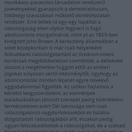
munkásos-parasztos társadalmi rendszerű
jövevényekkel gyarapszik a demokratikusan,
többségi szavazással működő döntéshozatali
rendszer. Erre tettek rá egy-egy lapáttal a
rabszolgaság ellen olykor fegyvert is fogó
abolicionista mozgalmárok, mint pl az 1859-ben
kivégzett John Brown. A keresztény államokban a
sötét középkorban is már csak helyenként
felbukkanó rabszolgatartást az óceánon inneni
kortársak megdöbbenéssel szemlélték, a délieknek
viszont a megélhetése függött ettől az emberi
jogokat súlyosan sértő intézménytől, úgyhogy az
abolicionisták minden lépését egyre növekvő
aggodalommal figyelték. Az utókor hajlamos a
kérdést leegyszerűsíteni, az események
kialakulásában játszott szerepét pedig túlértékelni:
természetesen azért Dél lakossága sem csak
rabszolgakínzó nagybirtokosokból és halálra
dolgoztatott rabszolgákból állt, északon pedig
ugyan felszabadították a rabszolgákat, de a szabad
feketék letelepedését és egyéb jogait sok államban