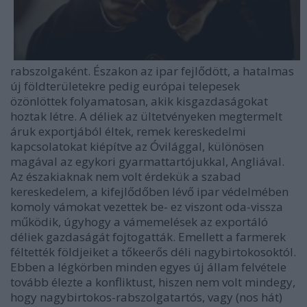
rabszolgaként. Északon az ipar fejlődött, a hatalmas
új földterületekre pedig európai telepesek
özönlöttek folyamatosan, akik kisgazdaságokat
hoztak létre. A déliek az ültetvényeken megtermelt
áruk exportjából éltek, remek kereskedelmi
kapcsolatokat kiépítve az Óvilággal, különösen
magával az egykori gyarmattartójukkal, Angliával.
Az északiaknak nem volt érdekük a szabad
kereskedelem, a kifejlődőben lévő ipar védelmében
komoly vámokat vezettek be- ez viszont oda-vissza
működik, úgyhogy a vámemelések az exportáló
déliek gazdaságát fojtogatták. Emellett a farmerek
féltették földjeiket a tőkeerős déli nagybirtokosoktól.
Ebben a légkörben minden egyes új állam felvétele
tovább élezte a konfliktust, hiszen nem volt mindegy,
hogy nagybirtokos-rabszolgatartós, vagy (nos hát)