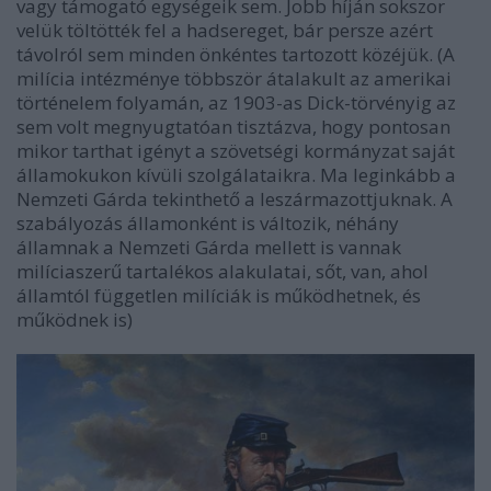
vagy támogató egységeik sem. Jobb híján sokszor
velük töltötték fel a hadsereget, bár persze azért
távolról sem minden önkéntes tartozott közéjük.
(A
milícia intézménye többször átalakult az amerikai
történelem folyamán, az 1903-as Dick-törvényig az
sem volt megnyugtatóan tisztázva, hogy pontosan
mikor tarthat igényt a szövetségi kormányzat saját
államokukon kívüli szolgálataikra. Ma leginkább a
Nemzeti Gárda tekinthető a leszármazottjuknak. A
szabályozás államonként is változik, néhány
államnak a Nemzeti Gárda mellett is vannak
milíciaszerű tartalékos alakulatai, sőt, van, ahol
államtól független milíciák is működhetnek, és
működnek is)