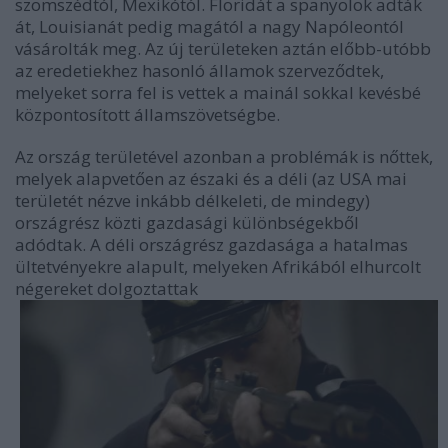
szomszédtól, Mexikótól. Floridát a spanyolok adták
át, Louisianát pedig magától a nagy Napóleontól
vásárolták meg. Az új területeken aztán előbb-utóbb
az eredetiekhez hasonló államok szerveződtek,
melyeket sorra fel is vettek a mainál sokkal kevésbé
központosított államszövetségbe.
Az ország területével azonban a problémák is nőttek,
melyek alapvetően az északi és a déli (az USA mai
területét nézve inkább délkeleti, de mindegy)
országrész közti gazdasági különbségekből
adódtak. A déli országrész gazdasága a hatalmas
ültetvényekre alapult, melyeken Afrikából elhurcolt
négereket dolgoztattak