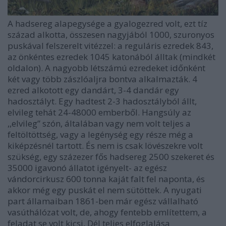
A hadsereg alapegysége a gyalogezred volt, ezt tíz
század alkotta, összesen nagyjából 1000, szuronyos
puskával felszerelt vitézzel: a reguláris ezredek 843,
az önkéntes ezredek 1045 katonából álltak (mindkét
oldalon). A nagyobb létszámú ezredeket időnként
két vagy több zászlóaljra bontva alkalmazták. 4
ezred alkotott egy dandárt, 3-4 dandár egy
hadosztályt. Egy hadtest 2-3 hadosztályból állt,
elvileg tehát 24-48000 emberből. Hangsúly az
,,elvileg” szón, általában vagy nem volt teljes a
feltöltöttség, vagy a legénység egy része még a
kiképzésnél tartott. És nem is csak lövészekre volt
szükség, egy százezer fős hadsereg 2500 szekeret és
35000 igavonó állatot igényelt- az egész
vándorcirkusz 600 tonna kaját falt fel naponta, és
akkor még egy puskát el nem sütöttek. A nyugati
part államaiban 1861-ben már egész vállalható
vasúthálózat volt, de, ahogy fentebb említettem, a
feladat se volt kicsi, Dél teljes elfoglalása