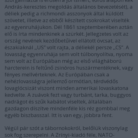
András-keresztes megoldás általános bevezetését)
, a
déliek pedig a richmondi asszonyok által küldött
szövetet, illetve az ebből készített csokrokat viselték
az egyenruhájukon. Dél 1861 szeptemberében aztán
elő is írta mindenkinek a szürkét. Jellegzetes volt az
ország nevének kezdőbetűivel ellátott övcsat, az
északiaknál ,,US” volt rajta, a déliekél persze ,,CS”. A
lovasság egyenruhája sem volt túlbonyolítva, nyoma
sem volt az Európában még az első világháború
harcterein is feltűnő zsinóros huszármentéknek, vagy
fényes mellvérteknek. Az Európában csak a
nehézlovasságra jellemző ormótlan, térdvédős
lovaglócsizát viszont minden amerikai lovaskatona
kedvelte. A zuávok fezt vagy turbánt, tarka, buggyos
nadrágot és szűk kabátot viseltek, általában
gazdagon díszítve mindenféle kis réz gombbal meg
egyéb biszbasszal. Itt is van egy, jobbra fent.
Végül pár szót a tábornokokról, belőlük viszonylag
sok fog szerepelni. A Zrínyi-kiadó féle, NATO-