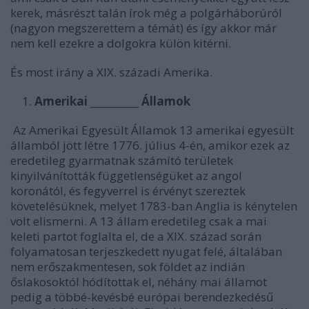
kerek, másrészt talán írok még a polgárháborúról
(nagyon megszerettem a témát) és így akkor már
nem kell ezekre a dolgokra külön kitérni.
És most irány a XIX. századi Amerika.
Amerikai __________ Államok
Az Amerikai Egyesült Államok 13 amerikai egyesült
államból jött létre 1776. július 4-én, amikor ezek az
eredetileg gyarmatnak számító területek
kinyilvánították függetlenségüket az angol
koronától, és fegyverrel is érvényt szereztek
követelésüknek, melyet 1783-ban Anglia is kénytelen
volt elismerni. A 13 állam eredetileg csak a mai
keleti partot foglalta el, de a XIX. század során
folyamatosan terjeszkedett nyugat felé, általában
nem erőszakmentesen, sok földet az indián
őslakosoktól hódítottak el, néhány mai államot
pedig a többé-kevésbé európai berendezkedésű