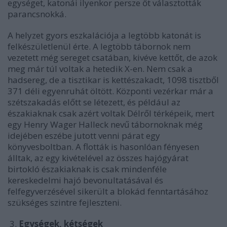
egységet, katonái ilyenkor persze őt választották
parancsnokká.
A helyzet gyors eszkalációja a legtöbb katonát is
felkészületlenül érte. A legtöbb tábornok nem
vezetett még sereget csatában, kivéve kettőt, de azok
meg már túl voltak a hetedik X-en. Nem csak a
hadsereg, de a tisztikar is kettészakadt, 1098 tisztből
371 déli egyenruhát öltött. Központi vezérkar már a
szétszakadás előtt se létezett, és például az
északiaknak csak azért voltak Délről térképeik, mert
egy Henry Wager Halleck nevű tábornoknak még
idejében eszébe jutott venni párat egy
könyvesboltban. A flották is hasonlóan fényesen
álltak, az egy kivételével az összes hajógyárat
birtokló északiaknak is csak mindenféle
kereskedelmi hajó bevonultatásával és
felfegyverzésével sikerült a blokád fenntartásához
szükséges szintre fejleszteni.
3.
Egységek, kétségek