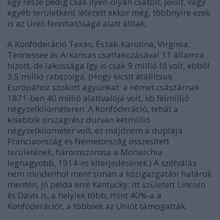
egy része pedig csak ilyen-olyan csatolt, jelölt, vagy
egyéb területként létezett ekkor még, többnyire ezek
is az Unió fennhatósága alatt álltak.
A Konföderáció Texas, Észak-Karolina, Virginia,
Tennessee és Arkansas csatlakozásával 11 államra
hízott, de lakossága így is csak 9 millió fő volt, ebből
3,5 millió rabszolga.
(Hogy kicsit átállítsuk
Európához szokott agyunkat: a német császárnak
1871-ben 40 millió alattvalója volt, kb félmillió
négyzetkilométeren. A Konföderáció, tehát a
kisebbik országrész durván kétmillió
négyzetkilométer volt, ez majdnem a duplája
Franciaország és Németország összesített
területének, háromszorosa a Monarchia
legnagyobb, 1914-es kiterjedésének.)
A szétválás
nem mindenhol ment simán a közigazgatási határok
mentén, jó példa erre Kentucky: itt született Lincoln
és Davis is, a helyiek több, mint 40%-a a
Konföderációt, a többiek az Uniót támogatták.