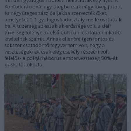
minden gyalogos hadtest mellé adtak egy ilyet. A
Konföderációnál egy ütegbe csak négy löveg jutott,
és négyüteges zászlóaljakba szervezték őket,
amelyeket 1-1 gyalogoshadosztály mellé osztottak
be. A tüzérség az északiak erőssége volt, a déli
tüzérség fölénye az első bull runi csatában inkább
kivételnek számít. Annak ellenére igen fontos és
sokszor csatadöntő fegyvernem volt, hogy a
veszteségeknek csak elég csekély részéért volt
felelős- a polgárháborús emberveszteség 90%-át
puskatűz okozta.