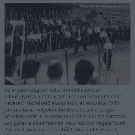
Az anyaországban ezt a trendet azonban
ellensúlyozta a félrevezető módon "önkéntesnek"
nevezett népfelkelő alakulatok létrehozása 1945
júniusában, melyekbe beolvasztották a polgári
védelem erőit is. A hatóságok 28 millió főt listáztak
szolgálatra alkalmasnak, de a háború végéig "csak"
2 milliót soroztak be, ebből több mint 575 ezret