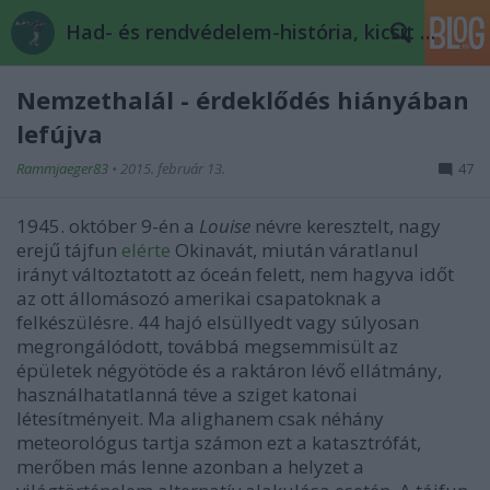
Had- és rendvédelem-história, kicsit másképp
Nemzethalál - érdeklődés hiányában
lefújva
Rammjaeger83
•
2015. február 13.
47
1945. október 9-én a
Louise
névre keresztelt, nagy
erejű tájfun
elérte
Okinavát, miután váratlanul
irányt változtatott az óceán felett, nem hagyva időt
az ott állomásozó amerikai csapatoknak a
felkészülésre. 44 hajó elsüllyedt vagy súlyosan
megrongálódott, továbbá megsemmisült az
épületek négyötöde és a raktáron lévő ellátmány,
használhatatlanná téve a sziget katonai
létesítményeit. Ma alighanem csak néhány
meteorológus tartja számon ezt a katasztrófát,
merőben más lenne azonban a helyzet a