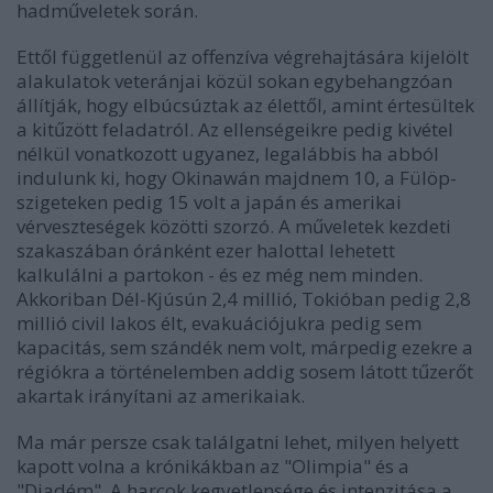
hadműveletek során.
Ettől függetlenül az offenzíva végrehajtására kijelölt
alakulatok veteránjai közül sokan egybehangzóan
állítják, hogy elbúcsúztak az élettől, amint értesültek
a kitűzött feladatról. Az ellenségeikre pedig kivétel
nélkül vonatkozott ugyanez, legalábbis ha abból
indulunk ki, hogy Okinawán majdnem 10, a Fülöp-
szigeteken pedig 15 volt a japán és amerikai
vérveszteségek közötti szorzó. A műveletek kezdeti
szakaszában óránként ezer halottal lehetett
kalkulálni a partokon - és ez még nem minden.
Akkoriban Dél-Kjúsún 2,4 millió, Tokióban pedig 2,8
millió civil lakos élt, evakuációjukra pedig sem
kapacitás, sem szándék nem volt, márpedig ezekre a
régiókra a történelemben addig sosem látott tűzerőt
akartak irányítani az amerikaiak.
Ma már persze csak találgatni lehet, milyen helyett
kapott volna a krónikákban az "Olimpia" és a
"Diadém". A harcok kegyetlensége és intenzitása a