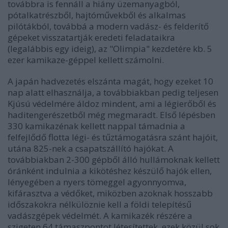
továbbra is fennáll a hiány üzemanyagból,
pótalkatrészből, hajtóművekből és alkalmas
pilótákból, továbbá a modern vadász- és felderítő
gépeket visszatartják eredeti feladataikra
(legalábbis egy ideig), az "Olimpia" kezdetére kb. 5
ezer kamikaze-géppel kellett számolni.
A japán hadvezetés elszánta magát, hogy ezeket 10
nap alatt elhasználja, a továbbiakban pedig teljesen
Kjúsú védelmére áldoz mindent, ami a légierőből és
haditengerészetből még megmaradt. Első lépésben
330 kamikazénak kellett nappal támadnia a
felfejlődő flotta légi- és tűztámogatásra szánt hajóit,
utána 825-nek a csapatszállító hajókat. A
továbbiakban 2-300 gépből álló hullámoknak kellett
óránként indulnia a kikötéshez készülő hajók ellen,
lényegében a nyers tömeggel agyonnyomva,
kifárasztva a védőket, miközben azoknak hosszabb
időszakokra nélkülöznie kell a földi telepítésű
vadászgépek védelmét. A kamikazék részére a
szigeten 64 támaszpontot létesítettek, ezek közül sok