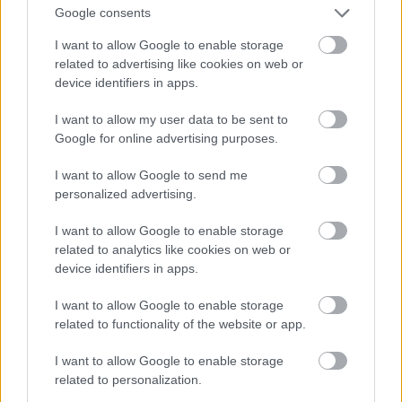
bele, speciális eszközeikről is egy másik posztban
Google consents
lesz szó, a végső harcra szánt egyéb japán
haditechnikai fejlesztésekkel egyetemben. A mai
I want to allow Google to enable storage
téma szempontjából a lényeg az, hogy öngyilkos
related to advertising like cookies on web or
harcmodoruk minden más tényezőnél jobban
device identifiers in apps.
aggasztotta a partraszállást előkészítő amerikai
tiszteket.
I want to allow my user data to be sent to
Google for online advertising purposes.
I want to allow Google to send me
personalized advertising.
I want to allow Google to enable storage
related to analytics like cookies on web or
device identifiers in apps.
I want to allow Google to enable storage
related to functionality of the website or app.
I want to allow Google to enable storage
related to personalization.