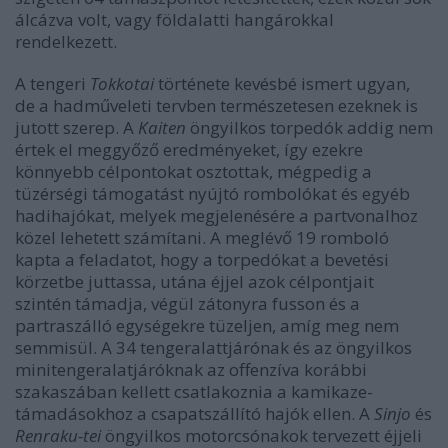
álcázva volt, vagy földalatti hangárokkal
rendelkezett.
A tengeri
Tokkotai
története kevésbé ismert ugyan,
de a hadműveleti tervben természetesen ezeknek is
jutott szerep. A
Kaiten
öngyilkos torpedók addig nem
értek el meggyőző eredményeket, így ezekre
könnyebb célpontokat osztottak, mégpedig a
tüzérségi támogatást nyújtó rombolókat és egyéb
hadihajókat, melyek megjelenésére a partvonalhoz
közel lehetett számítani. A meglévő 19 romboló
kapta a feladatot, hogy a torpedókat a bevetési
körzetbe juttassa, utána éjjel azok célpontjait
szintén támadja, végül zátonyra fusson és a
partraszálló egységekre tüzeljen, amíg meg nem
semmisül. A 34 tengeralattjárónak és az öngyilkos
minitengeralatjáróknak az offenzíva korábbi
szakaszában kellett csatlakoznia a kamikaze-
támadásokhoz a csapatszállító hajók ellen. A
Sinjo
és
Renraku-tei
öngyilkos motorcsónakok tervezett éjjeli