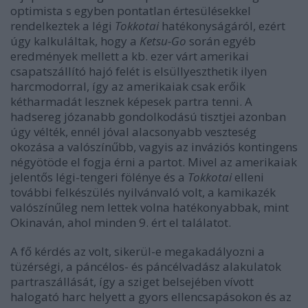
optimista s egyben pontatlan értesülésekkel
rendelkeztek a légi
Tokkotai
hatékonyságáról, ezért
úgy kalkuláltak, hogy a
Ketsu-Go
során egyéb
eredmények mellett a kb. ezer várt amerikai
csapatszállító hajó felét is elsüllyeszthetik ilyen
harcmodorral, így az amerikaiak csak erőik
kétharmadát lesznek képesek partra tenni. A
hadsereg józanabb gondolkodású tisztjei azonban
úgy vélték, ennél jóval alacsonyabb veszteség
okozása a valószínűbb, vagyis az inváziós kontingens
négyötöde el fogja érni a partot. Mivel az amerikaiak
jelentős légi-tengeri fölénye és a
Tokkotai
elleni
további felkészülés nyilvánvaló volt, a kamikazék
valószínűleg nem lettek volna hatékonyabbak, mint
Okinaván, ahol minden 9. ért el találatot.
A fő kérdés az volt, sikerül-e megakadályozni a
tüzérségi, a páncélos- és páncélvadász alakulatok
partraszállását, így a sziget belsejében vívott
halogató harc helyett a gyors ellencsapásokon és az