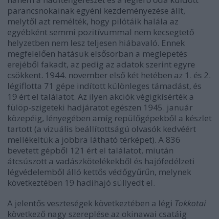
parancsnokainak egyéni kezdeményezése állt,
melytől azt remélték, hogy pilótáik halála az
egyébként semmi pozitívummal nem kecsegtető
helyzetben nem lesz teljesen hiábavaló. Ennek
megfelelően hatásuk elsősorban a meglepetés
erejéből fakadt, az pedig az adatok szerint egyre
csökkent. 1944. november első két hetében az 1. és 2.
légiflotta 71 gépe indított különleges támadást, és
19 ért el találatot. Az ilyen akciók végigkísérték a
fülöp-szigeteki hadjáratot egészen 1945. január
közepéig, lényegében amíg repülőgépekből a készlet
tartott (a vizuális beállítottságú olvasók kedvéért
mellékeltük a jobbra látható térképet). A 836
bevetett gépből 121 ért el találatot, miután
átcsúszott a vadászkötelékekből és hajófedélzeti
légvédelemből álló kettős védőgyűrűn, melynek
következtében 19 hadihajó süllyedt el.
A jelentős veszteségek következtében a légi
Tokkotai
következő nagy szereplése az okinawai csatáig