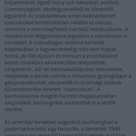
folyamodott, égető hiány volt betonból, acélból,
üzemanyagból, kézifegyverekből és lőszerből
egyaránt. Az intézkedések során bekövetkezett
csúszásokat természetesen inkább ez okozta,
semmint a nem megfelelő mértékű nekibuzdulás. A
munkálatok felgyorsítása jegyében a népoktatás is
szünetelt. A másodlagos védelmi körletek
kiépítéséhez a fegyverletételig már nem fogtak
hozzá, de Dél-Kjúsún és Honsún a prioritásként
kezelt zónákban aknamezőket telepítettek,
szögesdrót-, kő- és betonakadályokat létesítettek,
melyekkel a tervek szerint a rohamozó gyalogságot a
géppuskafészkek, aknavetők és tüzérségi állások
tűzrendszerébe lehetett "csatornázni". A
partszakaszok mögött húzódó magaslatokban
alagutakat, barlangokat alakítottak ki a védők
részére.
Az amerikai tervekkel nagyrészt összhangban a
japán hadvezetés úgy becsülte, a támadók 1946
tavaszára összesen 50 hadosztályt vetnek majd be,