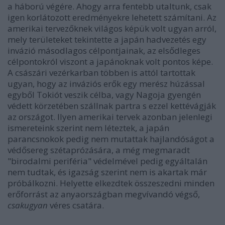
a háború végére. Ahogy arra fentebb utaltunk, csak
igen korlátozott eredményekre lehetett számítani. Az
amerikai tervezőknek világos képük volt ugyan arról,
mely területeket tekintette a japán hadvezetés egy
invázió másodlagos célpontjainak, az elsődleges
célpontokról viszont a japánoknak volt pontos képe.
A császári vezérkarban többen is attól tartottak
ugyan, hogy az inváziós erők egy merész húzással
egyből Tokiót veszik célba, vagy Nagoja gyengén
védett körzetében szállnak partra s ezzel kettévágják
az országot. Ilyen amerikai tervek azonban jelenlegi
ismereteink szerint nem léteztek, a japán
parancsnokok pedig nem mutattak hajlandóságot a
védősereg szétaprózására, a még megmaradt
"birodalmi periféria" védelmével pedig egyáltalán
nem tudtak, és igazság szerint nem is akartak már
próbálkozni. Helyette elkezdtek összeszedni minden
erőforrást az anyaországban megvívandó végső,
csakugyan
véres csatára.