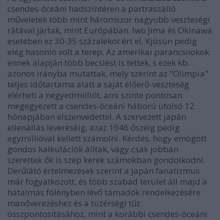
csendes-óceáni hadszíntéren a partraszálló
műveletek több mint háromszor nagyobb veszteségi
rátával jártak, mint Európában. Iwo Jima és Okinawa
esetében ez 30-35 százalékot ért el, Kjúsún pedig
elég hasonló volt a terep. Az amerikai parancsnokok
ennek alapján több becslést is tettek, s ezek kb.
azonos irányba mutattak, mely szerint az "Olimpia"
teljes időtartama alatt a saját élőerő-veszteség
elérheti a negyedmilliót, ami szinte pontosan
megegyezett a csendes-óceáni háború utolsó 12
hónapjában elszenvedettel. A szervezett japán
ellenállás leveréséig, azaz 1946 őszéig pedig
egymillióval kellett számolni. Kérdés, hogy emögött
gondos kalkulációk álltak, vagy csak jobban
szerettek ők is szép kerek számokban gondolkodni.
Derűlátó értelmezések szerint a japán fanatizmus
már fogyatkozott, és több szabad terület áll majd a
hatalmas fölényben lévő támadók rendelkezésére
manőverezéshez és a tüzérségi tűz
összpontosításához, mint a korábbi csendes-óceáni