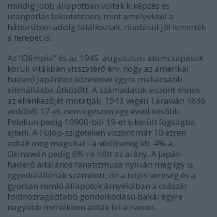
mindig jobb állapotban voltak kiképzés és
utánpótlás tekintetében, mint amelyekkel a
háborúban addig találkoztak, ráadásul jól ismerték
a terepet is.
Az "Olimpia" és az 1945. augusztusi atomcsapások
körüli vitákban visszatérő érv, hogy az amerikai
haderő Japánhoz közeledve egyre makacsabb
ellenállásba ütközött. A számadatok viszont ennek
az ellenkezőjét mutatják. 1943 végén Tarawán 4836
védőből 17-et, nem egészen egy évvel később
Peleliun pedig 10900-ból 19-et sikerült fogságba
ejteni. A Fülöp-szigeteken viszont már 10 ezren
adták meg magukat - a védősereg kb. 4%-a,
Okinawán pedig 6%-ra nőtt az arány. A japán
haderő általános fanatizmusa nyilván még így is
egyedülállónak számított, de a teljes vereség és a
gyorsan romló állapotok árnyékában a császár
földhözragadtabb gondolkodású bakái egyre
nagyobb mértékben adták fel a harcot.