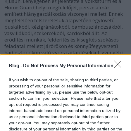
Kjúsún. Lényegében ez jelentette a Volkssturm és a
Home Guard helyi megfelelőjét, persze a már
említett hiánygazdálkodás viszonyai mellett. Ennek
megfelelően felszerelésük alapvetően egylövetű
puskákból, kézigránátokból, bambuszlándzsákból,
vasvillákból, szekercékből, kardokból állt. Az
erődítési munkák, felderítés és kisegítés szokásos
feladatai mellett járőrökön és könnyűfegyverzetű
hadoszlopokon való gyors rajtaütésekkel, gyengébb
állások elleni tömeges rohamokkal, éjjeli
támadásokkal és az arcvonal mögötti
Blog -
Do Not Process My Personal Information
partizánharccal kellett kivenni részüket a honvédő
háborúból, ezért rájuk is szívesen hivatkoznak a
If you wish to opt-out of the sale, sharing to third parties, or
krónikások, amikor egy esetleges invázió borzalmait
processing of your personal or sensitive information for
kell ecsetelni. Ajánlatos azonban ilyenkor figyelembe
targeted advertising by us, please use the below opt-out
venni, hogy a japán átlagembernek aligha volt
section to confirm your selection. Please note that after your
erőssége a gerillaharc. Ott ugyanis inkább
opt-out request is processed you may continue seeing
hátránynak, mint előnynek számítanak azok a
interest-based ads based on personal information utilized by
tulajdonságok, melyek egy erősen konformista és
us or personal information disclosed to third parties prior to
tekintélyelvű társadalom ideális alattvalójává tették
your opt-out. You may separately opt-out of the further
őt. (A kontraszt kedvéért meg lehet nézni a szomáliai
disclosure of your personal information by third parties on the