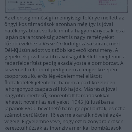
Az ellenség minőségi-mennyiségi fölénye mellett az
öngyilkos támadások azonban még így is jóval
hatékonyabbak voltak, mint a hagyományosak, és a
japán parancsnokság azért is nagy reményeket
fűzött ezekhez a
Ketsu-Go
kidolgozása során, mert
Dél-Kjúsún adott volt több kedvező körülmény. A
gépeknek jóval kisebb távolságot kellett megtenni, a
radarfelderítést pedig akadályozta a domborzat. A
kiszemelt célpontot pedig nem a tenger közepén
csoportosuló, erős légvédelemmel ellátott
flottakötelék jelentette, hanem a part közelében
lehorgonyzó csapatszállító hajók. Másrészt jóval
nagyobb mértékű, koncentrált támadásokkal
lehetett növelni az esélyeket. 1945 júliusában a
japánok 8500 bevethető harci géppel bírtak, és ezt a
számot derűlátóan 16 ezerre akarták növelni az év
végéig. Figyelembe véve, hogy ezt bizonyára erősen
keresztülhúzzák az intenzív amerikai bombázások,