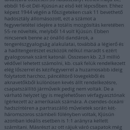
ebből 16-ot Dél-Kjúsún az első két lépcsőben. Ehhez
képest 1944 végén a főszigeteken csak 11 bevethető
hadosztály állomásozott, ezt a számot a
fegyverletétel idejére a totális mozgósítás keretében
55-re növelték, melyből 14 volt Kjúsún. Ebben
nincsenek benne az önálló dandárok, a
tengerészgyalogság alakulatai, továbbá a légierő és
a haditengerészet eszközök nélkül maradt s ezért
gyalogosnak szánt katonái. Összesen kb. 2,3 millió
védővel lehetett számolni, kb. csak felük rendelkezett
elég lőszerrel és kézifegyverrel a huzamosabb ideig
folytatott harchoz, páncéltörő lövegekből és
aknavetőkből különösen kevés állt rendelkezésre,
csapatszállító járműveik pedig nem voltak. De a
várható helyzet így is meglehetősen vérfagyasztónak
ígérkezett az amerikaiak számára. A csendes-óceáni
hadszíntéren a partraszálló műveletek során két-
háromszoros számbeli fölényben voltak, Kjúsún
azonban ideális esetben is 1:1 arányra kellett
számítani. Másrészt az ott rájuk váró csapatok még