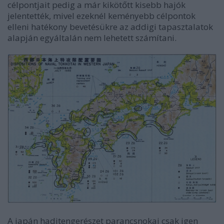
célpontjait pedig a már kikötőtt kisebb hajók
jelentették, mivel ezeknél keményebb célpontok
elleni hatékony bevetésükre az addigi tapasztalatok
alapján egyáltalán nem lehetett számítani.
A japán haditengerészet parancsnokai csak igen