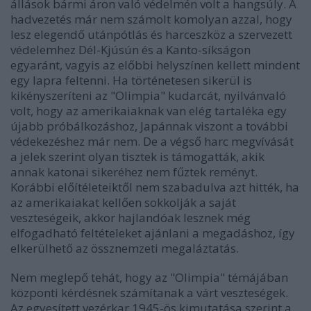
állások bármi áron való védelmén volt a hangsúly. A
hadvezetés már nem számolt komolyan azzal, hogy
lesz elegendő utánpótlás és harceszköz a szervezett
védelemhez Dél-Kjúsún és a Kanto-síkságon
egyaránt, vagyis az előbbi helyszínen kellett mindent
egy lapra feltenni. Ha történetesen sikerül is
kikényszeríteni az "Olimpia" kudarcát, nyilvánvaló
volt, hogy az amerikaiaknak van elég tartaléka egy
újabb próbálkozáshoz, Japánnak viszont a további
védekezéshez már nem. De a végső harc megvívását
a jelek szerint olyan tisztek is támogatták, akik
annak katonai sikeréhez nem fűztek reményt.
Korábbi előítéleteiktől nem szabadulva azt hitték, ha
az amerikaiakat kellően sokkolják a saját
veszteségeik, akkor hajlandóak lesznek még
elfogadható feltételeket ajánlani a megadáshoz, így
elkerülhető az össznemzeti megaláztatás.
Nem meglepő tehát, hogy az "Olimpia" témájában
központi kérdésnek számítanak a várt veszteségek.
Az egyesített vezérkar 1945-ös kimutatása szerint a