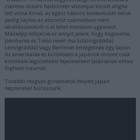
csendes-óceáni hadszíntér viszonyai között aligha
lett volna kirívó, az egész háború kontextusát nézve
pedig sajnos az abszolút számokban mért
véráldozatokról is el lehet mondani ugyanezt.
Másképp kifejezve ez annyit jelent, hogy Kagosima,
Jokohama és Tokió nevét ma Sztálingráddal,
Leningráddal vagy Berlinnel emlegetnék egy lapon.
Az amerikaiak és különösen a japánok viszont csak
krónikáik legsötétebb fejezeteiben találnának ehhez
fogható traumát.
További magvas gondolatok helyett japán
népzenével búcsúzunk: