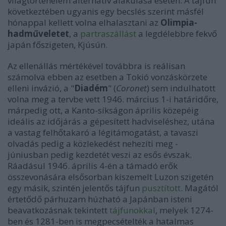
világtörténelem alternatív alakulása esetén. A tájfun
következtében ugyanis egy becslés szerint másfél
hónappal kellett volna elhalasztani az
Olimpia-
hadműveletet
, a
partraszállást
a legdélebbre fekvő
japán főszigeten, Kjúsún.
Az ellenállás mértékével továbbra is reálisan
számolva ebben az esetben a Tokió vonzáskörzete
elleni invázió, a "
Diadém
" (
Coronet
) sem indulhatott
volna meg a tervbe vett 1946. március 1-i határidőre,
márpedig ott, a Kanto-síkságon április közepéig
ideális az időjárás a gépesített hadviseléshez, utána
a vastag felhőtakaró a légitámogatást, a tavaszi
olvadás pedig a közlekedést nehezíti meg -
júniusban pedig kezdetét veszi az esős évszak.
Ráadásul 1946. április 4-én a támadó erők
összevonására elsősorban kiszemelt Luzon szigetén
egy másik, szintén jelentős tájfun
pusztított
. Magától
értetődő párhuzam húzható a Japánban isteni
beavatkozásnak tekintett
tájfunokkal
, melyek 1274-
ben és 1281-ben is megpecsételték a hatalmas