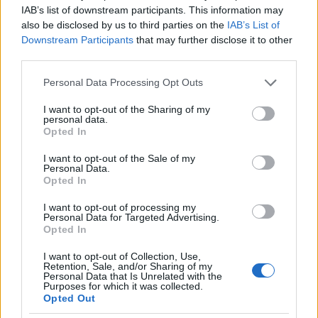
IAB’s list of downstream participants. This information may
vagy afganisztáni helyzetet.)
also be disclosed by us to third parties on the
IAB’s List of
Downstream Participants
that may further disclose it to other
Lehulló virágok
third parties.
A vezérkar azonban nem a népfelkelőknek és nem is
Please note that this website/app uses one or more Google
a szárazföldi csapatoknak szánt főszerepet a várt
Personal Data Processing Opt Outs
services and may gather and store information including but
nagy összecsapásban, hanem az önfeláldozást szó
not limited to your visit or usage behaviour. You may click to
I want to opt-out of the Sharing of my
szerint értelmező "különleges
personal data.
grant or deny consent to Google and its third-party tags to
támadóalakulatoknak" (
Tokubetsu Kogeki-Tai,
Opted In
use your data for below specified purposes in below Google
korabeli rövidítés szerint
Tokkotai
). Az első ilyen az
consent section.
I want to opt-out of the Sale of my
"Isteni Szél" nevet vette fel, ahonnan közismert nevük
Personal Data.
is származik. A "különleges" jelző amellett, hogy
Opted In
tapintatosan leplezte a feladat lényegét, az adott
körülmények között mondvacsináltnak is számított,
I want to opt-out of processing my
Personal Data for Targeted Advertising.
elvégre voltaképpen a japán védők közül senki nem
Opted In
számíthatott arra, hogy túléli a betolakodók elleni
küzdelmet. ("Mártíralakulatoknak" is lehetne nevezni
I want to opt-out of Collection, Use,
Retention, Sale, and/or Sharing of my
őket, de az efféle értékítélet nyilván kiválthatná az
Personal Data that Is Unrelated with the
elfogultság vádját.) Megalakulásuk katonai és
Purposes for which it was collected.
Opted Out
kultúrtörténeti okaiba most inkább nem megyünk