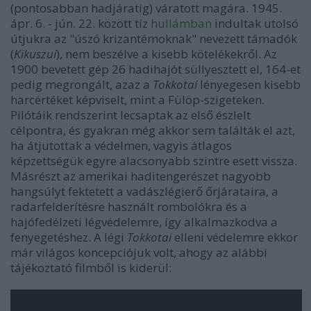
(pontosabban hadjáratig) váratott magára. 1945.
ápr. 6. - jún. 22. között tíz
hullámban
indultak utolsó
útjukra az "úszó krizantémoknak" nevezett támadók
(
Kikuszui
), nem beszélve a kisebb kötelékekről. Az
1900 bevetett gép 26 hadihajót süllyesztett el, 164-et
pedig megrongált, azaz a
Tokkotai
lényegesen kisebb
harcértéket képviselt, mint a Fülöp-szigeteken.
Pilótáik rendszerint lecsaptak az első észlelt
célpontra, és gyakran még akkor sem találták el azt,
ha átjutottak a védelmen, vagyis átlagos
képzettségük egyre alacsonyabb szintre esett vissza.
Másrészt az amerikai haditengerészet nagyobb
hangsúlyt fektetett a vadászlégierő őrjárataira, a
radarfelderítésre használt rombolókra és a
hajófedélzeti légvédelemre, így alkalmazkodva a
fenyegetéshez. A légi
Tokkotai
elleni védelemre ekkor
már világos koncepciójuk volt, ahogy az alábbi
tájékoztató filmből is kiderül: