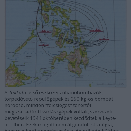
A
Tokkotai
első eszközei zuhanóbombázók,
torpedóvető repülőgépek és 250 kg-os bombát
hordozó, minden "felesleges" tehertől
megszabadított vadászgépek voltak, szervezett
bevetéseik 1944 októberében kezdődtek a Leyte-
öbölben. Ezek mögött nem átgondolt stratégia,
hanem a haditengerészet és a légierő oda küldött