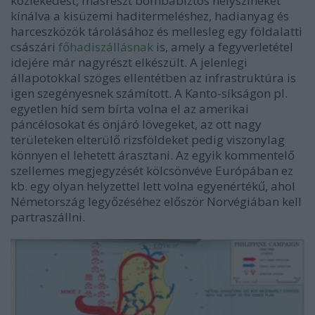
közlekedést, másrészt bombabiztos helyszíneket
kínálva a kisüzemi haditermeléshez, hadianyag és
harceszközök tárolásához és mellesleg egy földalatti
császári
főhadiszállásnak
is, amely a fegyverletétel
idejére már nagyrészt elkészült. A jelenlegi
állapotokkal szöges ellentétben az infrastruktúra is
igen szegényesnek számított. A Kanto-síkságon pl.
egyetlen híd sem bírta volna el az amerikai
páncélosokat és önjáró lövegeket, az ott nagy
területeken elterülő rizsföldeket pedig viszonylag
könnyen el lehetett árasztani. Az egyik kommentelő
szellemes megjegyzését kölcsönvéve Európában ez
kb. egy olyan helyzettel lett volna egyenértékű, ahol
Németország legyőzéséhez először Norvégiában kell
partraszállni.