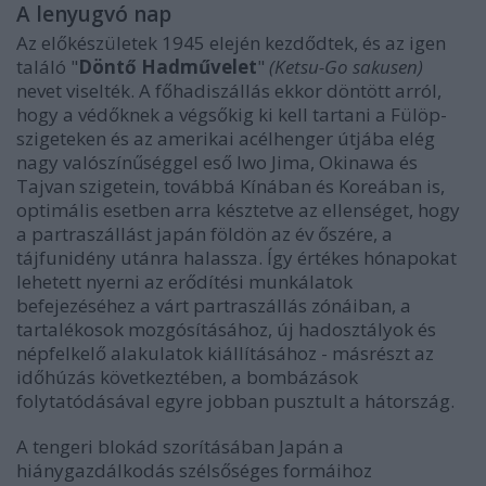
A lenyugvó nap
Az előkészületek 1945 elején kezdődtek, és az igen
találó "
Döntő Hadművelet
"
(Ketsu-Go sakusen)
nevet viselték. A főhadiszállás ekkor döntött arról,
hogy a védőknek a végsőkig ki kell tartani a Fülöp-
szigeteken és az amerikai acélhenger útjába elég
nagy valószínűséggel eső Iwo Jima, Okinawa és
Tajvan szigetein, továbbá Kínában és Koreában is,
optimális esetben arra késztetve az ellenséget, hogy
a partraszállást japán földön az év őszére, a
tájfunidény utánra halassza. Így értékes hónapokat
lehetett nyerni az erődítési munkálatok
befejezéséhez a várt partraszállás zónáiban, a
tartalékosok mozgósításához, új hadosztályok és
népfelkelő alakulatok kiállításához - másrészt az
időhúzás következtében, a bombázások
folytatódásával egyre jobban pusztult a hátország.
A tengeri blokád szorításában Japán a
hiánygazdálkodás szélsőséges formáihoz