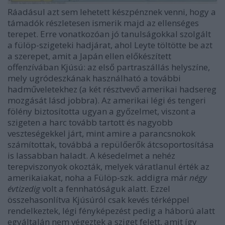
Ráadásul azt sem lehetett készpénznek venni, hogy a
támadók részletesen ismerik majd az ellenséges
terepet. Erre vonatkozóan jó tanulságokkal szolgált
a fülöp-szigeteki hadjárat, ahol Leyte töltötte be azt
a szerepet, amit a Japán ellen előkészített
offenzívában Kjúsú: az első partraszállás helyszíne,
mely ugródeszkának használható a további
hadműveletekhez (a két résztvevő amerikai hadsereg
mozgását lásd jobbra). Az amerikai légi és tengeri
fölény biztosította ugyan a győzelmet, viszont a
szigeten a harc tovább tartott és nagyobb
veszteségekkel járt, mint amire a parancsnokok
számítottak, továbbá a repülőerők átcsoportosítása
is lassabban haladt. A késedelmet a nehéz
terepviszonyok okozták, melyek váratlanul érték az
amerikaiakat, noha a Fülöp-szk. addigra már
négy
évtizedig
volt a fennhatóságuk alatt. Ezzel
összehasonlítva Kjúsúról csak kevés térképpel
rendelkeztek, légi fényképezést pedig a háború alatt
egyáltalán nem végeztek a sziget felett, amit így