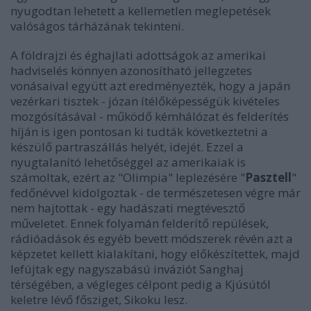
nyugodtan lehetett a kellemetlen meglepetések
valóságos tárházának tekinteni.
A földrajzi és éghajlati adottságok az amerikai
hadviselés könnyen azonosítható jellegzetes
vonásaival együtt azt eredményezték, hogy a japán
vezérkari tisztek - józan ítélőképességük kivételes
mozgósításával - működő kémhálózat és felderítés
híján is igen pontosan ki tudták következtetni a
készülő partraszállás helyét, idejét. Ezzel a
nyugtalanító lehetőséggel az amerikaiak is
számoltak, ezért az "Olimpia" leplezésére "
Pasztell
"
fedőnévvel kidolgoztak - de természetesen végre már
nem hajtottak - egy hadászati megtévesztő
műveletet. Ennek folyamán felderítő repülések,
rádióadások és egyéb bevett módszerek révén azt a
képzetet kellett kialakítani, hogy előkészítettek, majd
lefújtak egy nagyszabású inváziót Sanghaj
térségében, a végleges célpont pedig a Kjúsútól
keletre lévő fősziget, Sikoku lesz.