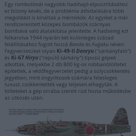
Egy rombolónál nagyobb hadihajó elpusztításához
ez bizony kevés, de a probléma áthidalására több
megoldást is kínáltak a mérnökök. Az egyiket a már
rendszeresített közepes bombázók szárnyas
bombává való átalakítása jelentette. A hadsereg ezt
felkarolva 1944 nyarán két különleges század
felállításához fogott hozzá
Banda
és
Fugaku
néven.
Fegyverzetüket olyan
Ki-49-II
Donryu
("sárkányfaló")
és
Ki-67
Hiryu
("repülő sárkány") típusú gépek
alkották, melyekbe 2 db 800 kg-os robbanótöltetet
építettek, a védőfegyverzetet pedig a súlycsökkentés
jegyében, mint öngyilkosok számára felesleges
luxust, csökkentették vagy teljesen elhagyták. A
tölteteket a gép orrába szerelt rúd hozta működésbe
az ütközés után.