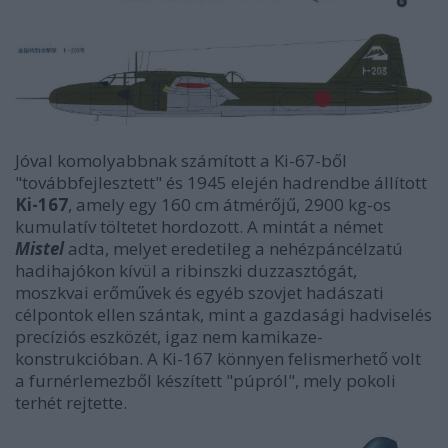
Jóval komolyabbnak számított a Ki-67-ből
"továbbfejlesztett" és 1945 elején hadrendbe állított
Ki-167
, amely egy 160 cm átmérőjű, 2900 kg-os
kumulatív töltetet hordozott. A mintát a német
Mistel
adta, melyet eredetileg a nehézpáncélzatú
hadihajókon kívül a ribinszki duzzasztógát,
moszkvai erőművek és egyéb szovjet hadászati
célpontok ellen szántak, mint a gazdasági hadviselés
precíziós eszközét, igaz nem kamikaze-
konstrukcióban. A Ki-167 könnyen felismerhető volt
a furnérlemezből készített "púpról", mely pokoli
terhét rejtette.