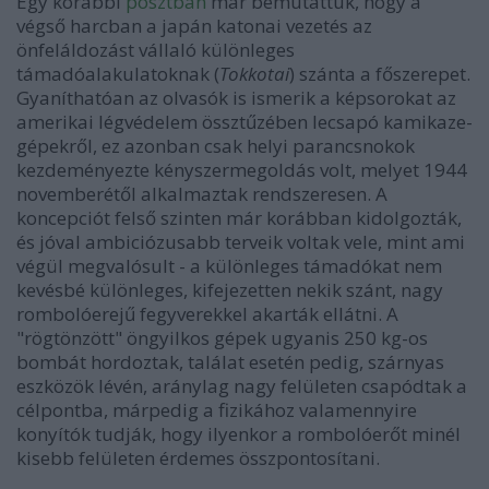
Egy korábbi
posztban
már bemutattuk, hogy a
végső harcban a japán katonai vezetés az
önfeláldozást vállaló különleges
támadóalakulatoknak (
Tokkotai
) szánta a főszerepet.
Gyaníthatóan az olvasók is ismerik a képsorokat az
amerikai légvédelem össztűzében lecsapó kamikaze-
gépekről, ez azonban csak helyi parancsnokok
kezdeményezte kényszermegoldás volt, melyet 1944
novemberétől alkalmaztak rendszeresen. A
koncepciót felső szinten már korábban kidolgozták,
és jóval ambiciózusabb terveik voltak vele, mint ami
végül megvalósult - a különleges támadókat nem
kevésbé különleges, kifejezetten nekik szánt, nagy
rombolóerejű fegyverekkel akarták ellátni. A
"rögtönzött" öngyilkos gépek ugyanis 250 kg-os
bombát hordoztak, találat esetén pedig, szárnyas
eszközök lévén, aránylag nagy felületen csapódtak a
célpontba, márpedig a fizikához valamennyire
konyítók tudják, hogy ilyenkor a rombolóerőt minél
kisebb felületen érdemes összpontosítani.