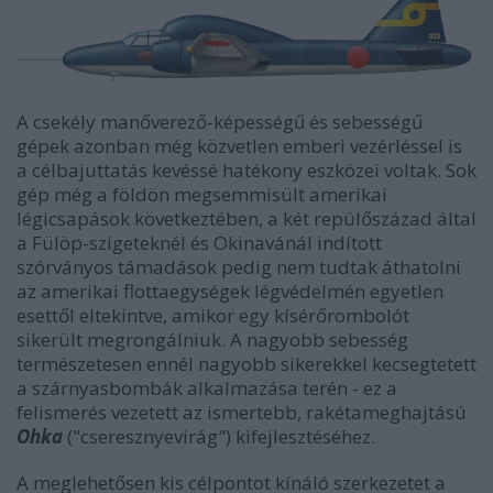
A csekély manőverező-képességű és sebességű
gépek azonban még közvetlen emberi vezérléssel is
a célbajuttatás kevéssé hatékony eszközei voltak. Sok
gép még a földön megsemmisült amerikai
légicsapások következtében, a két repülőszázad által
a Fülöp-szigeteknél és Okinavánál indított
szórványos támadások pedig nem tudtak áthatolni
az amerikai flottaegységek légvédelmén egyetlen
esettől eltekintve, amikor egy kísérőrombolót
sikerült megrongálniuk. A nagyobb sebesség
természetesen ennél nagyobb sikerekkel kecsegtetett
a szárnyasbombák alkalmazása terén - ez a
felismerés vezetett az ismertebb, rakétameghajtású
Ohka
("cseresznyevirág") kifejlesztéséhez.
A meglehetősen kis célpontot kínáló szerkezetet a