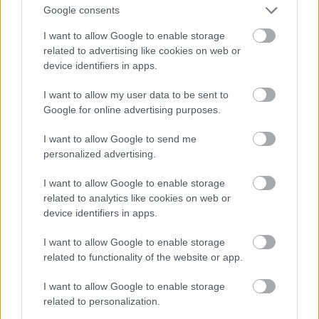
motor és a megerősített sárkányszerkezet mellé
Google consents
rögzítőpontokat kapott a törzse és szárnyai alá, mint
egyszer használatos zuhanóbombázó.
I want to allow Google to enable storage
related to advertising like cookies on web or
device identifiers in apps.
I want to allow my user data to be sent to
Google for online advertising purposes.
I want to allow Google to send me
personalized advertising.
I want to allow Google to enable storage
related to analytics like cookies on web or
device identifiers in apps.
Korábban említettük, hogy a tengeri
Tokkotai
nem
I want to allow Google to enable storage
sok reményt ébresztett az invázió elhárítására
related to functionality of the website or app.
készülő japán hadvezetésben, ezért ideje röviden
kitérni az okokra is. A haditengerészet műszaki
I want to allow Google to enable storage
végzettségű, elismerésre vágyó fiatal tisztjei már
related to personalization.
1943-ban öngyilkos torpedók és motorcsónakok