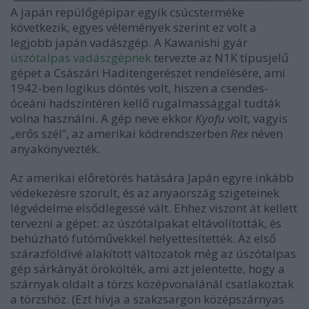
A japán repülőgépipar egyik csúcsterméke
következik, egyes vélemények szerint ez volt a
legjobb japán vadászgép. A Kawanishi gyár
úszótalpas vadászgépnek
tervezte az N1K típusjelű
gépet a Császári Haditengerészet rendelésére, ami
1942-ben logikus döntés volt, hiszen a csendes-
óceáni hadszíntéren kellő rugalmassággal tudták
volna használni. A gép neve ekkor
Kyofu
volt, vagyis
„erős szél”, az amerikai kódrendszerben
Rex
néven
anyakönyvezték.
Az amerikai előretörés hatására Japán egyre inkább
védekezésre szorult, és az anyaország szigeteinek
légvédelme elsődlegessé vált. Ehhez viszont át kellett
tervezni a gépet: az úszótalpakat eltávolították, és
behúzható futóművekkel helyettesítették. Az első
szárazföldivé alakított változatok még az úszótalpas
gép sárkányát örökölték, ami azt jelentette, hogy a
szárnyak oldalt a törzs középvonalánál csatlakoztak
a törzshöz. (Ezt hívja a szakzsargon középszárnyas