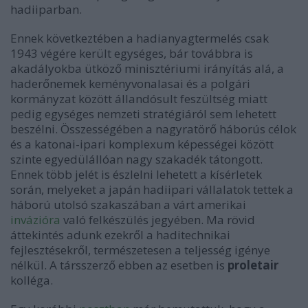
hadiiparban.
Ennek következtében a hadianyagtermelés csak
1943 végére került egységes, bár továbbra is
akadályokba ütköző minisztériumi irányítás alá, a
haderőnemek keményvonalasai és a polgári
kormányzat között állandósult feszültség miatt
pedig egységes nemzeti stratégiáról sem lehetett
beszélni. Összességében a nagyratörő háborús célok
és a katonai-ipari komplexum képességei között
szinte egyedülállóan nagy szakadék tátongott.
Ennek több jelét is észlelni lehetett a kísérletek
során, melyeket a japán hadiipari vállalatok tettek a
háború utolsó szakaszában a várt amerikai
invázióra
való felkészülés jegyében. Ma rövid
áttekintés adunk ezekről a haditechnikai
fejlesztésekről, természetesen a teljesség igénye
nélkül. A társszerző ebben az esetben is
proletair
kolléga.