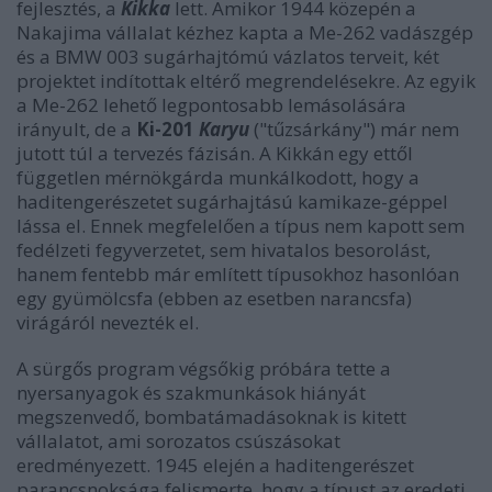
fejlesztés, a
Kikka
lett. Amikor 1944 közepén a
Nakajima vállalat kézhez kapta a Me-262 vadászgép
és a BMW 003 sugárhajtómú vázlatos terveit, két
projektet indítottak eltérő megrendelésekre. Az egyik
a Me-262 lehető legpontosabb lemásolására
irányult, de a
Ki-201
Karyu
("tűzsárkány") már nem
jutott túl a tervezés fázisán. A Kikkán egy ettől
független mérnökgárda munkálkodott, hogy a
haditengerészetet sugárhajtású kamikaze-géppel
lássa el. Ennek megfelelően a típus nem kapott sem
fedélzeti fegyverzetet, sem hivatalos besorolást,
hanem fentebb már említett típusokhoz hasonlóan
egy gyümölcsfa (ebben az esetben narancsfa)
virágáról nevezték el.
A sürgős program végsőkig próbára tette a
nyersanyagok és szakmunkások hiányát
megszenvedő, bombatámadásoknak is kitett
vállalatot, ami sorozatos csúszásokat
eredményezett. 1945 elején a haditengerészet
parancsnoksága felismerte, hogy a típust az eredeti