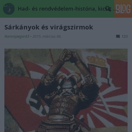
Had- és rendvédelem-história, kicsit másképp
Sárkányok és virágszirmok
Rammjaeger83
•
2015. március 06.
120