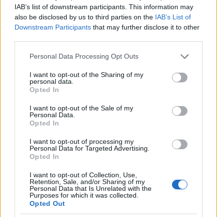
IAB’s list of downstream participants. This information may
also be disclosed by us to third parties on the
IAB’s List of
Downstream Participants
that may further disclose it to other
Mivel olcsó nyersanyagból építették
third parties.
rohamtempóban fogyóeszköznek, a mérnökök nem
Please note that this website/app uses one or more Google
Personal Data Processing Opt Outs
törték magukat különösebben. A kilátás a fülkéből
services and may gather and store information including but
rossz volt, a szárnyfelület pedig túl csekély, így az
not limited to your visit or usage behaviour. You may click to
I want to opt-out of the Sharing of my
eredeti koncepciót felborítva még jól képzett pilóták
personal data.
grant or deny consent to Google and its third-party tags to
is nehezen boldogultak a géppel - a kiképzést hamar
Opted In
use your data for below specified purposes in below Google
le kellett állítani a sorozatos balesetek miatt. Az
consent section.
I want to opt-out of the Sale of my
elkészült 104 példányt végül nem állították
Personal Data.
hadrendbe, a hibákat valamelyest korrigáló
Opted In
módosított prototípus pedig nem készült el. Ettől
I want to opt-out of processing my
függetlenül a hadvezetés havonta 8 ezer legyártását
Personal Data for Targeted Advertising.
tervezte ebből a tragacsból, valós lehetőségeik
Opted In
könnyelmű figyelmen kívül hagyásával. Még a híres
"nullás vadászgép", a
Mitsubishi A6M
is a
I want to opt-out of Collection, Use,
Retention, Sale, and/or Sharing of my
halálkultusz áldozatául esett, akaratlanul is valós
Personal Data that Is Unrelated with the
Purposes for which it was collected.
képet adva elavultságáról. Utolsó rendszeresített
Opted Out
változata, az
A6M7
a víz-metanol befecskendezéses