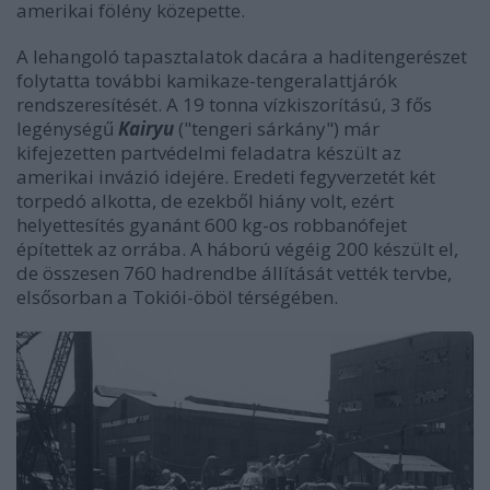
amerikai fölény közepette.
A lehangoló tapasztalatok dacára a haditengerészet
folytatta további kamikaze-tengeralattjárók
rendszeresítését. A 19 tonna vízkiszorítású, 3 fős
legénységű
Kairyu
("tengeri sárkány") már
kifejezetten partvédelmi feladatra készült az
amerikai invázió idejére. Eredeti fegyverzetét két
torpedó alkotta, de ezekből hiány volt, ezért
helyettesítés gyanánt 600 kg-os robbanófejet
építettek az orrába. A háború végéig 200 készült el,
de összesen 760 hadrendbe állítását vették tervbe,
elsősorban a Tokiói-öböl térségében.