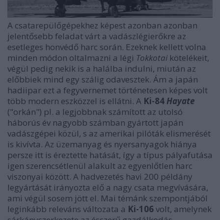
A csatarepülőgépekhez képest azonban azonban
jelentősebb feladat várt a vadászlégierőkre az
esetleges honvédő harc során. Ezeknek kellett volna
minden módon oltalmazni a légi
Tokkotai
kötelékeit,
végül pedig nekik is a halálba indulni, miután az
előbbiek mind egy szálig odavesztek. Ám a japán
hadiipar ezt a fegyvernemet történetesen képes volt
több modern eszközzel is ellátni. A
Ki-84
Hayate
("orkán") pl. a legjobbnak számított az utolsó
háborús év nagyobb számban gyártott japán
vadászgépei közül, s az amerikai pilóták elismerését
is kivívta. Az üzemanyag és nyersanyagok hiánya
persze itt is éreztette hatását, így a típus pályafutása
igen szerencsétlenül alakult az egyenlőtlen harc
viszonyai között. A hadvezetés havi 200 példány
legyártását irányozta elő a nagy csata megvívására,
ami végül sosem jött el. Mai témánk szempontjából
leginkább releváns változata a
Ki-106
volt, amelynek
sárkányszerkezete az ésszerű gazdálkodás