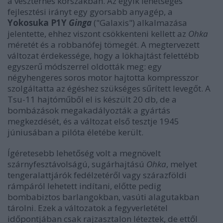
a vészterhes korszakban. Az egyik lehetséges
fejlesztési irányt egy gyorsabb anyagép, a
Yokosuka P1Y
Ginga
("Galaxis") alkalmazása
jelentette, ehhez viszont csökkenteni kellett az
Ohka
méretét és a robbanófej tömegét. A megtervezett
változat érdekessége, hogy a lökhajtást felettébb
egyszerű módszerrel oldották meg: egy
négyhengeres soros motor hajtotta kompresszor
szolgáltatta az égéshez szükséges sűrített levegőt. A
Tsu-11 hajtóműből el is készült 20 db, de a
bombázások megakadályozták a gyártás
megkezdését, és a változat első tesztje 1945
júniusában a pilóta életébe került.
Ígéretesebb lehetőség volt a megnövelt
szárnyfesztávolságú, sugárhajtású
Ohka
, melyet
tengeralattjárók fedélzetéről vagy szárazföldi
rámpáról lehetett indítani, előtte pedig
bombabiztos barlangokban, vasúti alagutakban
tárolni. Ezek a változatok a fegyverletétel
időpontjában csak rajzasztalon léteztek, de ettől