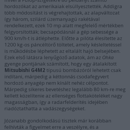
hordozókat az amerikaiak elsüllyesztették. Addigra
több módosítást is végrehajtottak, az alapváltozat
így három, szilárd üzemanyagú rakétával
rendelkezett, ezek 10 mp alatt megfelelő mértékben
felgyorsították; becsapódásnál a gép sebessége a
900 km/h-t is átléphette. Előtte a pilóta élesítette az
1200 kg-os páncéltörő töltetet, amely késleltetéssel
is működésbe léphetett az eltalált hajó belsejében.
Ezek első látásra lenyűgöző adatok, ám az
Ohka
gyenge pontjának számított, hogy egy átalakított
Mitsubishi G4M2
típusú bombázóról lehetett csak
indítani, márpedig a kéttonnás csodafegyvert
hordozó anyagép nem kínált nehéz célpontot.
Márpedig sikeres bevetéshez legalább 80 km-re meg
kellett közelítenie az ellenséges flottaköteléket nagy
magasságban, így a radarfelderítés idejében
riadóztathatta a vadászegységeket.
Józanabb gondolkodású tisztek már korábban
felhívták a figyelmet erre a veszélyre, és a