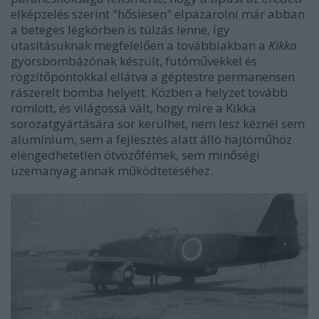
elképzelés szerint "hősiesen" elpazarolni már abban
a beteges légkörben is túlzás lenne, így
utasításuknak megfelelően a továbbiakban a
Kikka
gyorsbombázónak készült, futóművekkel és
rögzítőpontokkal ellátva a géptestre permanensen
rászerelt bomba helyett. Közben a helyzet tovább
romlott, és világossá vált, hogy mire a Kikka
sorozatgyártására sor kerülhet, nem lesz kéznél sem
alumínium, sem a fejlesztés alatt álló hajtóműhöz
elengedhetetlen ötvözőfémek, sem minőségi
üzemanyag annak működtetéséhez.