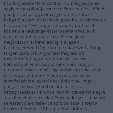
haditengerészet teherszállító repülőegységeinek
egyik buzgó pilótája vetette először papírra, ötletét
pedig a Tokiói Egyetem egyik professzora és
hallgatója karolták fel és dolgozták ki részletesen. A
tervrajzokat 1944 augusztusában juttatták el
közvetve a haditengerészet vezérkarához, akik
nagyon nyitottak voltak az efféle végletes
megoldásokra, mivel addigra a japán
haditengerészeti légierő zöme odaveszett a fülöp-
tengeri csatában. A gyártást még azelőtt
megkezdték, hogy a prototípus tesztelése
befejeződött volna, és a projekt körüli szigorú
titoktartás miatt külső céget ebben a szakaszban
nem is szerződtettek. A flotta parancsnokai a
lehetőségét is el akarták kerülni annak, hogy a
polgári lakosság körében híre menjen a
kétségbeesés és cinizmus nem túl szívderítő elegye
által ihletett eszköznek. A "mennydörgés isteneinek"
keresztelt önkéntesek belső toborzása is folyt a
típussal felszerelt 721. repülőszázadba. A