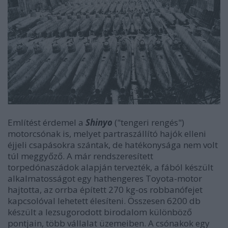
Említést érdemel a
Shinyo
("tengeri rengés")
motorcsónak is, melyet partraszállító hajók elleni
éjjeli csapásokra szántak, de hatékonysága nem volt
túl meggyőző. A már rendszeresített
torpedónaszádok alapján tervezték, a fából készült
alkalmatosságot egy hathengeres Toyota-motor
hajtotta, az orrba épített 270 kg-os robbanófejet
kapcsolóval lehetett élesíteni. Összesen 6200 db
készült a lezsugorodott birodalom különböző
pontjain, több vállalat üzemeiben. A csónakok egy