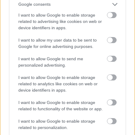
védelmét tekintették elsődlegesnek. A jutalom a
Google consents
teljes Észak-Erdély visszacsatolása. Egyébként
I want to allow Google to enable storage
Mihály román király úgy kezdte a kiugrási
related to advertising like cookies on web or
kiáltványt, hogy fel Északnyugat-Románia
device identifiers in apps.
visszaszerzésére. Ezzel szemben Horthynál sem a
kiáltványában, sem a hadseregnek adott átállási
I want to allow my user data to be sent to
parancsában nincs szó Észak-Erdélyről. Arról ti.,
Google for online advertising purposes.
hogy mivel a cseszkók és jugók a nyertes oldalon
fejezik be a háborút úgy a fel-és délvidéki
I want to allow Google to send me
területeket elveszítjük, a revíziós területek egy
personalized advertising.
részének megtartására csak Erdélyben lenne esély
egy sikeres átállás esetén. Ezzel szemben az öreg
I want to allow Google to enable storage
szabadkozva értesítette a németeket a
related to analytics like cookies on web or
fegyverszünetről. Ezzel hivatalosan is megerősítve
device identifiers in apps.
azt amit a németek Horthy tisztjeitől,
köztisztviselőitől már tudtak.
I want to allow Google to enable storage
related to functionality of the website or app.
I want to allow Google to enable storage
Gukker
related to personalization.
10 éve