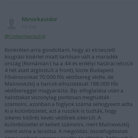
Minorkavidor
10 éve
@Untermensch4
:
Konkréten arra gondoltam, hogy az elcseszett
kiugrási kisérlet miatt tartósan vált a maradék
ország (Románián ( ha a 44-es erdélyi határai nézzük
4 hét alatt átgördült a front), közte Budapest.
Fővárosunkat 70.000 fős védősereg védte, de
Malinovszkíj a harcok elhúzódását 188.000 fős
védősereggel magyarázta. Bp. elfoglalása után a
halottakat viszonylag pontosan megtudták
számolni, azonban a foglyok száma sehogysem adta
ki a különbözetet, azt a ruszkik is tudták, hogy
sikeres kitőrés kevés védőnek sikerült. A
különbözettel el kellett számolni, mert Malinovszkíj
ment volna a lecsóba. A megoldás: összefogdostak
annyi embert amennyi kiadta az eltérést. Azóta azt is