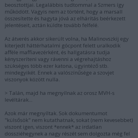
beosztottjai. Legalábbis tudtommal a Szmers így
működött. Vagyis nem az történt, hogy a marsall
összesítette és hagyta jóvá az elhárítás beérkezett
jelentéseit, aztán küldte tovább felfelé.
Az átverés akkor sikerült volna, ha Malinovszkij egy
kiterjedt háttérhatalmi gócpont felett uralkodik
afféle maffiavezérként, és hallgatásra tudja
kényszeríteni vagy rávenni a végrehajtáshoz
szükséges több ezer katona, ügyintéző stb.
mindegyikét. Ennek a valószínűsége a szovjet
viszonyok között nulla.
> Talán, majd ha megnyílnak az orosz MVH-s
levéltárak...
Azok már megnyíltak. Sok dokumentumot
"külsősök" nem kutathatnak, sokat (nem kevesebbet)
viszont igen, viszont *ennek* az irdatlan
dossziéhegynek a nagy részét sem dolgozta még fel