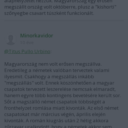
alaphelyzetet nézzük. Magyarország egy erősen
megszállt ország volt októberre, plusz a "kishorti"
szőnyegbe csavart túszként funkcionált.
Minorkavidor
10 éve
@Titus Pullo Urbino
:
Magyarország nem volt erősen megszállva.
Eredetileg a németek valóban terveztek valami
ilyesmit. Csakhogy a megszállás inkább
"megszállás" volt. Ennek köszönhetően a magyar
csapatok tervezett leszerelése nemcsak elmaradt,
hanem egyre több kontingens bevetésére került sor.
Sőt a magszálló német csapatok többségét a
fronthelyzet romlása miatt kivonták. Az első német
csapatokat már március végén, április elején
kivonták. A román kiugrás után 2 hétig akkora
zűrzavar uralkodott, hogy a németek akkor sem