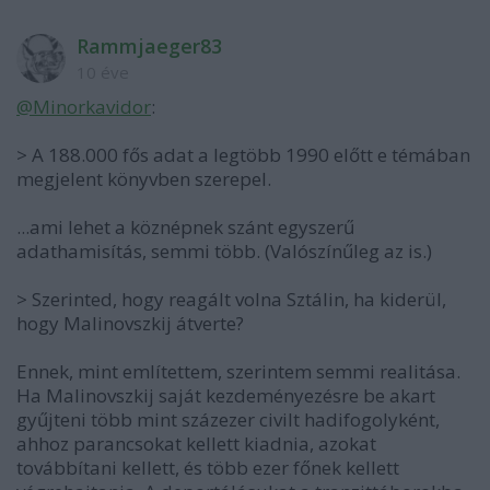
Rammjaeger83
10 éve
@Minorkavidor
:
> A 188.000 fős adat a legtöbb 1990 előtt e témában
megjelent könyvben szerepel.
...ami lehet a köznépnek szánt egyszerű
adathamisítás, semmi több. (Valószínűleg az is.)
> Szerinted, hogy reagált volna Sztálin, ha kiderül,
hogy Malinovszkij átverte?
Ennek, mint említettem, szerintem semmi realitása.
Ha Malinovszkij saját kezdeményezésre be akart
gyűjteni több mint százezer civilt hadifogolyként,
ahhoz parancsokat kellett kiadnia, azokat
továbbítani kellett, és több ezer főnek kellett