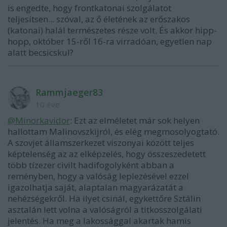
is engedte, hogy frontkatonai szolgálatot
teljesítsen... szóval, az ő életének az erőszakos
(katonai) halál természetes része volt. És akkor hipp-
hopp, október 15-ről 16-ra virradóan, egyetlen nap
alatt becsicskul?
Rammjaeger83
10 éve
@Minorkavidor
: Ezt az elméletet már sok helyen
hallottam Malinovszkijról, és elég megmosolyogtató.
A szovjet államszerkezet viszonyai között teljes
képtelenség az az elképzelés, hogy összeszedetett
több tízezer civilt hadifogolyként abban a
reményben, hogy a valóság leplezésével ezzel
igazolhatja saját, alaptalan magyarázatát a
nehézségekről. Ha ilyet csinál, egykettőre Sztálin
asztalán lett volna a valóságról a titkosszolgálati
jelentés. Ha meg a lakossággal akartak hamis