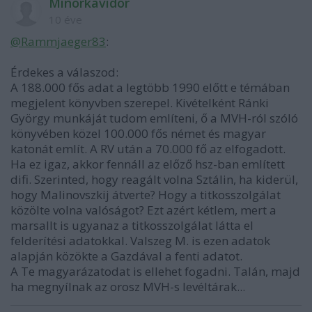
Minorkavidor
10 éve
@Rammjaeger83
:
Érdekes a válaszod:
A 188.000 fős adat a legtöbb 1990 előtt e témában
megjelent könyvben szerepel. Kivételként Ránki
György munkáját tudom említeni, ő a MVH-ról szóló
könyvében közel 100.000 fős német és magyar
katonát említ. A RV után a 70.000 fő az elfogadott.
Ha ez igaz, akkor fennáll az előző hsz-ban említett
difi. Szerinted, hogy reagált volna Sztálin, ha kiderül,
hogy Malinovszkij átverte? Hogy a titkosszolgálat
közölte volna valóságot? Ezt azért kétlem, mert a
marsallt is ugyanaz a titkosszolgálat látta el
felderítési adatokkal. Valszeg M. is ezen adatok
alapján közökte a Gazdával a fenti adatot.
A Te magyarázatodat is ellehet fogadni. Talán, majd
ha megnyílnak az orosz MVH-s levéltárak...