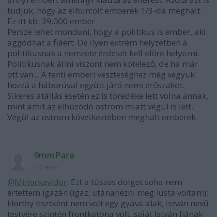
tudjuk, hogy az elhurcolt emberek 1/3-da meghalt.
Ez itt kb. 39.000 ember.
Persze lehet mondani, hogy a politikus is ember, aki
aggódhat a fiáért. De ilyen extrém helyzetben a
politikusnak a nemzete érdekét kell előre helyezni.
Politikusnak állni viszont nem kötelező, de ha már
ott van... A fenti emberi veszteséghez még vegyük
hozzá a háborúval együtt járó nemi erőszakot.
Sikeres átállás esetén ez is töredéke lett volna annak,
mint amit az elhúzódó ostrom miatt végül is lett.
Végül az ostrom következtében meghalt emberek.
9mmPara
10 éve
@Minorkavidor
: Ezt a túszos dolgot soha nem
értettem igazán (igaz, utánanézni meg lusta voltam):
Horthy tisztként nem volt egy gyáva alak, István nevű
testvére szintén frontkatona volt, saját István fiának