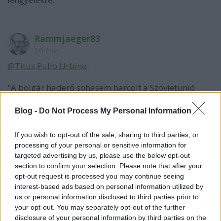
Rammjaeger83
10 éve
@Titus Pullo Urbino
:
"A bolgár haderő sohasem harcolt a Szovjetunió
ellen. Ennek ellenére a szovjet kormány szeptember
5-én a bolgár kormánynak átadott jegyzékben
Blog -
Do Not Process My Personal Information
meglehetősen átlátszó módon kinyilvánította, hogy
„minthogy Bulgária a valóságban régóta
If you wish to opt-out of the sale, sharing to third parties, or
hadiállapotban van a Szovjetunióval, ezek után a
processing of your personal or sensitive information for
Szovjetunió is hadiállapotban lesz Bulgáriával”.
targeted advertising by us, please use the below opt-out
section to confirm your selection. Please note that after your
A bolgár kormány szeptember 8-án hadat üzent
opt-out request is processed you may continue seeing
ugyan Németországnak, de a szovjeteket már ez sem
interest-based ads based on personal information utilized by
állította meg."
us or personal information disclosed to third parties prior to
your opt-out. You may separately opt-out of the further
mek.oszk.hu/05000/05068/html/
disclosure of your personal information by third parties on the