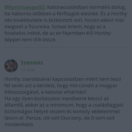
@Rammjaeger83
: Katonacsaládban normális dolog,
ha háborús időkben a férfitagok elesnek. És a Horthy
név továbbvitele is biztosított volt, hiszen akkor már
megvolt a fiúunoka. Szóval értem, hogy ez a
hivatalos indok, de az én fejemben élő Horthy-
képpel nem illik össze.
Stenonis
10 éve
Horthy zsarolásával kapcsolatban miért nem teszi
fel senki azt a kérdést, hogy mit csinált a magyar
titkosszolgálat, a katonai elhárítás?
Ha egy ilyen kockázatos manőverre készül az
államfő, akkor az a minimum, hogy a családtagjait
biztonságos helyre viszem és komoly védelemmel
látom el. Persze, ott volt Skorzeny, de ő sem volt
mindenható.