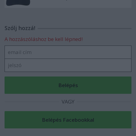
Szólj hozzá!
A hozzászóláshoz be kell lépned!
VAGY