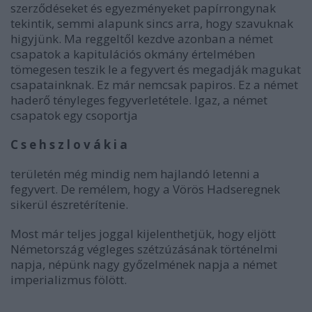
szerződéseket és egyezményeket papírrongynak
tekintik, semmi alapunk sincs arra, hogy szavuknak
higyjünk. Ma reggeltől kezdve azonban a német
csapatok a kapitulációs okmány értelmében
tömegesen teszik le a fegyvert és megadják magukat
csapatainknak. Ez már nemcsak papiros. Ez a német
haderő tényleges fegyverletétele. Igaz, a német
csapatok egy csoportja
C s e h s z l o v á k i a
területén még mindig nem hajlandó letenni a
fegyvert. De remélem, hogy a Vörös Hadseregnek
sikerül észretérítenie.
Most már teljes joggal kijelenthetjük, hogy eljött
Németország végleges szétzúzásának történelmi
napja, népünk nagy győzelmének napja a német
imperializmus fölött.