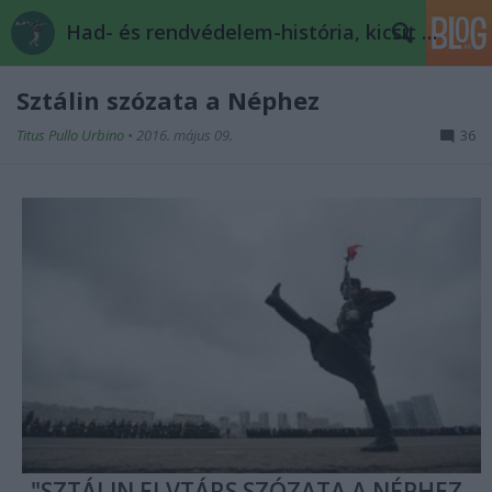
Had- és rendvédelem-história, kicsit másképp
Sztálin szózata a Néphez
Titus Pullo Urbino
•
2016. május 09.
36
"SZTÁLIN ELVTÁRS SZÓZATA A NÉPHEZ