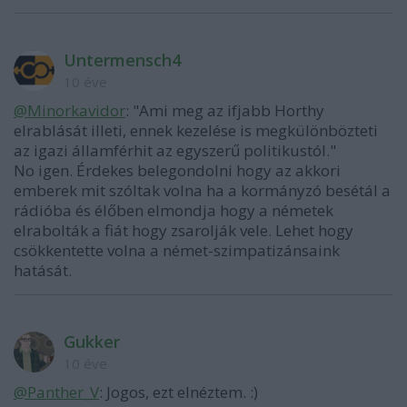
Untermensch4
10 éve
@Minorkavidor
: "Ami meg az ifjabb Horthy
elrablását illeti, ennek kezelése is megkülönbözteti
az igazi államférhit az egyszerű politikustól."
No igen. Érdekes belegondolni hogy az akkori
emberek mit szóltak volna ha a kormányzó besétál a
rádióba és élőben elmondja hogy a németek
elrabolták a fiát hogy zsarolják vele. Lehet hogy
csökkentette volna a német-szimpatizánsaink
hatását.
Gukker
10 éve
@Panther_V
: Jogos, ezt elnéztem. :)