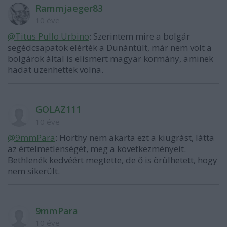
Rammjaeger83
10 éve
@Titus Pullo Urbino
: Szerintem mire a bolgár
segédcsapatok elérték a Dunántúlt, már nem volt a
bolgárok által is elismert magyar kormány, aminek
hadat üzenhettek volna.
GOLAZ111
10 éve
@9mmPara
: Horthy nem akarta ezt a kiugrást, látta
az értelmetlenségét, meg a következményeit.
Bethlenék kedvéért megtette, de ő is örülhetett, hogy
nem sikerült.
9mmPara
10 éve