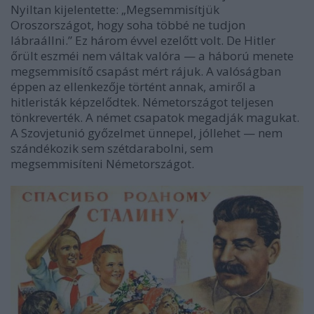
Nyiltan kijelentette: „Megsemmisítjük
Oroszországot, hogy soha többé ne tudjon
lábraállni.” Ez három évvel ezelőtt volt. De Hitler
őrült eszméi nem váltak valóra — a háború menete
megsemmisítő csapást mért rájuk. A valóságban
éppen az ellenkezője történt annak, amiről a
hitleristák képzelődtek. Németországot teljesen
tönkreverték. A német csapatok megadják magukat.
A Szovjetunió győzelmet ünnepel, jóllehet — nem
szándékozik sem szétdarabolni, sem
megsemmisíteni Németországot.