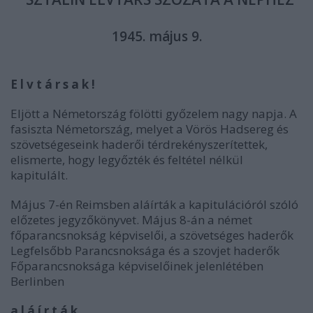
1945. május 9.
E l v t á r s a k !
Eljött a Németország fölötti győzelem nagy napja. A
fasiszta Németország, melyet a Vörös Hadsereg és
szövetségeseink haderői térdrekényszerítettek,
elismerte, hogy legyőzték és feltétel nélkül
kapitulált.
Május 7-én Reimsben aláírták a kapitulációról szóló
előzetes jegyzőkönyvet. Május 8-án a német
főparancsnokság képviselői, a szövetséges haderők
Legfelsőbb Parancsnoksága és a szovjet haderők
Főparancsnoksága képviselőinek jelenlétében
Berlinben
a l á í r t á k