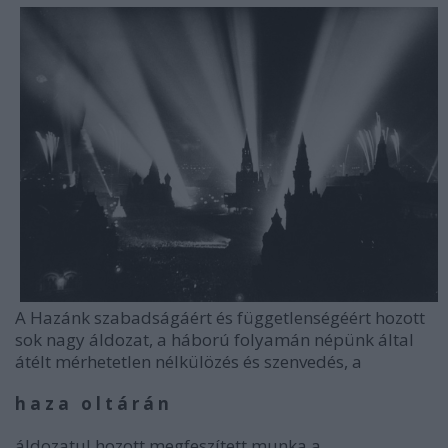
A Hazánk szabadságáért és függetlenségéért hozott
sok nagy áldozat, a háború folyamán népünk által
átélt mérhetetlen nélkülözés és szenvedés, a
h a z a o l t á r á n
áldozatul hozott megfeszített munka a