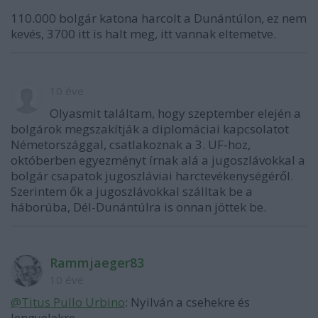
110.000 bolgár katona harcolt a Dunántúlon, ez nem
kevés, 3700 itt is halt meg, itt vannak eltemetve.
10 éve
Olyasmit találtam, hogy szeptember elején a
bolgárok megszakítják a diplomáciai kapcsolatot
Németországgal, csatlakoznak a 3. UF-hoz,
októberben egyezményt írnak alá a jugoszlávokkal a
bolgár csapatok jugoszláviai harctevékenységéről.
Szerintem ők a jugoszlávokkal szálltak be a
háborúba, Dél-Dunántúlra is onnan jöttek be.
Rammjaeger83
10 éve
@Titus Pullo Urbino
: Nyilván a csehekre és
lengyelekre.