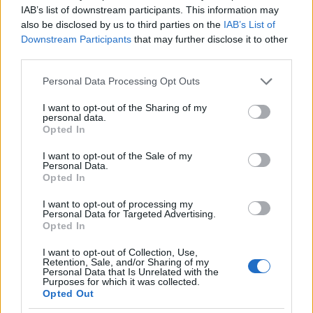
IAB’s list of downstream participants. This information may
also be disclosed by us to third parties on the
IAB’s List of
Downstream Participants
that may further disclose it to other
Titus Pullo Urbino
third parties.
10 éve
Please note that this website/app uses one or more Google
Personal Data Processing Opt Outs
@Rammjaeger83
: akkor jól sejtem, hogy
services and may gather and store information including but
Magyarország ellen nem volt bolgár hadüzenet? Úgy
not limited to your visit or usage behaviour. You may click to
I want to opt-out of the Sharing of my
personal data.
látszik, az ottani külügyminisztériumban nem volt
grant or deny consent to Google and its third-party tags to
Opted In
latin betűs írógép.
use your data for below specified purposes in below Google
consent section.
I want to opt-out of the Sale of my
Personal Data.
Opted In
Minorkavidor
I want to opt-out of processing my
10 éve
Personal Data for Targeted Advertising.
Opted In
@Titus Pullo Urbino
:
I want to opt-out of Collection, Use,
Bárcsak az akkori politikai és katonai vezetésünknek,
Retention, Sale, and/or Sharing of my
Personal Data that Is Unrelated with the
valamint a tisztikarunknak lett volna "gumigerince".
Purposes for which it was collected.
Az idézőjel nem véletlen: a románok nem az
Opted Out
antikommunista ideológia, hanem nemzetük