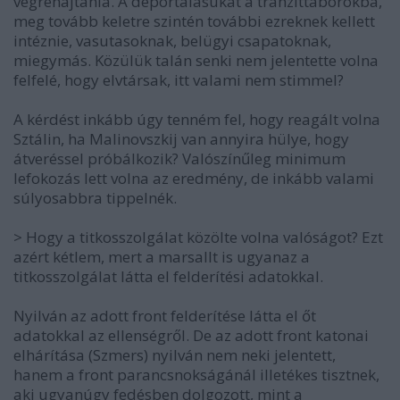
végrehajtania. A deportálásukat a tranzittáborokba,
meg tovább keletre szintén további ezreknek kellett
intéznie, vasutasoknak, belügyi csapatoknak,
miegymás. Közülük talán senki nem jelentette volna
felfelé, hogy elvtársak, itt valami nem stimmel?
A kérdést inkább úgy tenném fel, hogy reagált volna
Sztálin, ha Malinovszkij van annyira hülye, hogy
átveréssel próbálkozik? Valószínűleg minimum
lefokozás lett volna az eredmény, de inkább valami
súlyosabbra tippelnék.
> Hogy a titkosszolgálat közölte volna valóságot? Ezt
azért kétlem, mert a marsallt is ugyanaz a
titkosszolgálat látta el felderítési adatokkal.
Nyilván az adott front felderítése látta el őt
adatokkal az ellenségről. De az adott front katonai
elhárítása (Szmers) nyilván nem neki jelentett,
hanem a front parancsnokságánál illetékes tisztnek,
aki ugyanúgy fedésben dolgozott, mint a