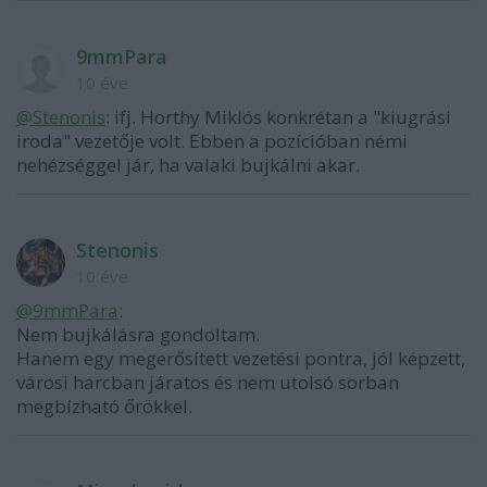
9mmPara
10 éve
@Stenonis
: ifj. Horthy Miklós konkrétan a "kiugrási
iroda" vezetője volt. Ebben a pozícióban némi
nehézséggel jár, ha valaki bujkálni akar.
Stenonis
10 éve
@9mmPara
:
Nem bujkálásra gondoltam.
Hanem egy megerősített vezetési pontra, jól képzett,
városi harcban járatos és nem utolsó sorban
megbízható őrökkel.