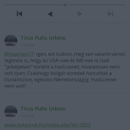
Titus Pullo Urbino
10 éve
@Hadrian77
: igen, ezt tudom, meg van valami városi
legenda is, hogy az USA-nak és NB-nak is csak
"jelképesen" történt a hadüzenet, hivatalosan nem
volt ilyen. Csakhogy bolgár ezredek harcoltak a
Dunántúlon, egészen Németországig. Hadüzenet
nem volt?
Titus Pullo Urbino
10 éve
www.bolgarok.hu/index.php?id=1655