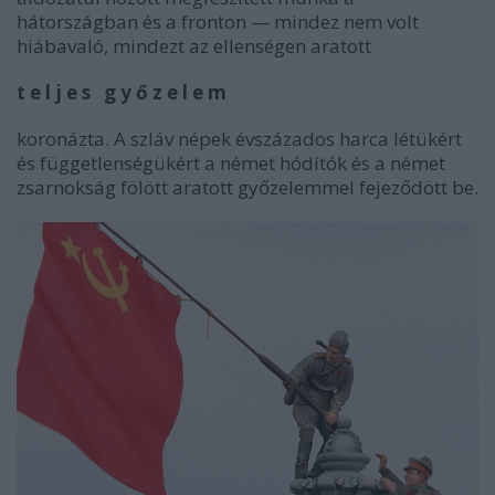
hátországban és a fronton — mindez nem volt
hiábavaló, mindezt az ellenségen aratott
t e l j e s g y ő z e l e m
koronázta. A szláv népek évszázados harca létükért
és függetlenségükért a német hódítók és a német
zsarnokság fölött aratott győzelemmel fejeződött be.