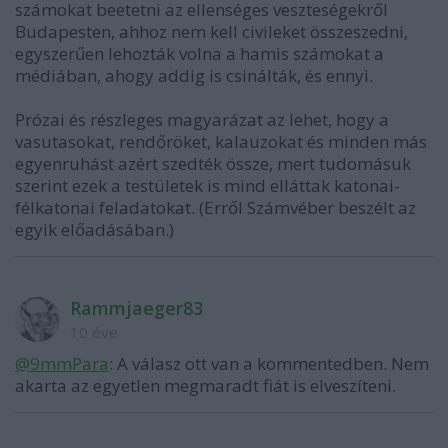
számokat beetetni az ellenséges veszteségekről
Budapesten, ahhoz nem kell civileket összeszedni,
egyszerűen lehozták volna a hamis számokat a
médiában, ahogy addig is csinálták, és ennyi.
Prózai és részleges magyarázat az lehet, hogy a
vasutasokat, rendőröket, kalauzokat és minden más
egyenruhást azért szedték össze, mert tudomásuk
szerint ezek a testületek is mind elláttak katonai-
félkatonai feladatokat. (Erről Számvéber beszélt az
egyik előadásában.)
Rammjaeger83
10 éve
@9mmPara
: A válasz ott van a kommentedben. Nem
akarta az egyetlen megmaradt fiát is elveszíteni.