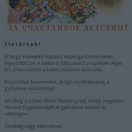
E l v t á r s a k !
A Nagy Honvédő Háború teljes győzelmünkkel
fejeződött be. A háború időszaka Európában véget
ért. Elkezdődött a békés fejlődés időszaka.
Köszöntlek benneteket, drága honfitársaim, a
győzelem alkalmából.
Dicsőség a hősies Vörös Hadseregnek, amely megvédte
Hazánk függetlenségét és győzelmet aratott az
ellenségen!
Dicsőség nagy népünknek,