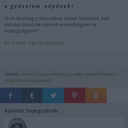
a g y ő z e l e m n é p é n e k !
Örök dicsőség a harcokban elesett hősöknek, akik
életüket áldozták népünk szabadságáért és
boldogságáért!"
Az eredeti írás itt található.
Címkék:
német
szovjet
évforduló
sztálin
hadtörténelem
ii
világháború
napiparancs
Ajánlott bejegyzések: