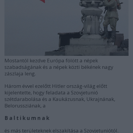
Mostantól kezdve Európa fölött a népek
szabadságának és a népek közti békének nagy
zászlaja leng.
Három évvel ezelőtt Hitler ország-világ előtt
kijelentette, hogy feladata a Szovjetunió
szétdarabolása és a Kaukázusnak, Ukrajnának,
Belorussziának, a
B a l t i k u m n a k
és más területeknek elszakítása a Szovjetuniótól.