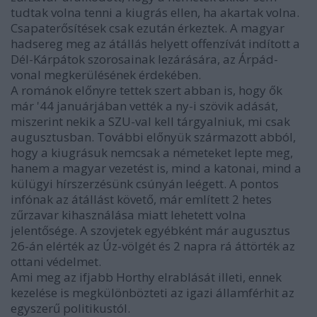
tudtak volna tenni a kiugrás ellen, ha akartak volna.
Csapaterősítések csak ezután érkeztek. A magyar
hadsereg meg az átállás helyett offenzívát indított a
Dél-Kárpátok szorosainak lezárására, az Árpád-
vonal megkerülésének érdekében.
A románok előnyre tettek szert abban is, hogy ők
már '44 januárjában vették a ny-i szövik adását,
miszerint nekik a SZU-val kell tárgyalniuk, mi csak
augusztusban. További előnyük származott abból,
hogy a kiugrásuk nemcsak a németeket lepte meg,
hanem a magyar vezetést is, mind a katonai, mind a
külügyi hírszerzésünk csúnyán leégett. A pontos
infónak az átállást követő, már említett 2 hetes
zűrzavar kihasználása miatt lehetett volna
jelentősége. A szovjetek egyébként már augusztus
26-án elérték az Úz-völgét és 2 napra rá áttörték az
ottani védelmet.
Ami meg az ifjabb Horthy elrablását illeti, ennek
kezelése is megkülönbözteti az igazi államférhit az
egyszerű politikustól.