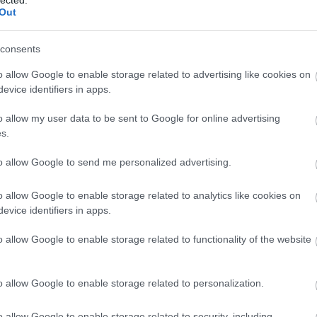
Out
18
aj
(
1
áti
consents
(
1
bi
o allow Google to enable storage related to advertising like cookies on
(
6
)
cí
evice identifiers in apps.
cs
(
2
er
o allow my user data to be sent to Google for online advertising
fe
s.
ga
(
6
)
ha
to allow Google to send me personalized advertising.
ha
ha
ha
(
2
o allow Google to enable storage related to analytics like cookies on
tek, kronológiailag hogyan alakult a sorrend a 100 óra alatt
he
ést kérek). Látható, hogy apróbb helyezkedésektől és minimális
evice identifiers in apps.
bű
gyakorlatilag változatlan volt az első naptól kezdve. Az élbolyban
hu
ért, a leszakadók között
Grant
és
Szuvorov
a 17.-18. helyért
ii 
o allow Google to enable storage related to functionality of the website
ját
d esetében is csak ilyen, igazi tét nélküli lökdösődés szemtanúi
ka
in
,
Atatürk-Nagy Frigyes
vagy a
Hannibál-Giáp
minimérkőzések
ké
dhatjuk, hogy bizony a lényeg már az első 24 órában eldőlt, utána
(
5
)
t. Ugye, milyen érdekes?
o allow Google to enable storage related to personalization.
aj
ku
lé
 Azt kértem, hogy kommentben írjátok meg, szerintetek mi lesz a
ma
o allow Google to enable storage related to security, including