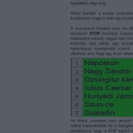
legalábbis négy évig.
Akkor kezdjük a száraz számokkal
küzdelmem maga is felér egy kisebb 
A szavazásra kereken száz óra áll
összesen
29388
érvényes szavaza
hadvezérre voksolt, vagyis nem mind
különféle okai voltak, egy rész
tudományos szempontok szerint a
alkalmas arra, hogy egy kicsit alapo
Az élboly szerintem nem okozott 
nélkül kapaszkodtak fel a dobogóra
tartalmazza, hogy a 4740 egyéni s