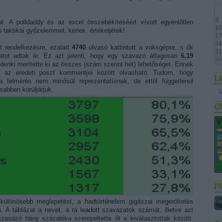
Hé
3
. A polldaddy és az excel összebékítéséért vívott egyenlőtlen
10
taktikai győzelemmel, kérlek, értékeljétek!
17
24
t rendelkezésre, ezalatt
4740
olvasó kattintott a voksgépre, s ők
31
tot adtak le. Ez azt jelenti, hogy egy szavazó átlagosan
6,19
<<
enki merítette ki az összes (szám szerint hét) lehetőséget. Ennek
ük az eredeti poszt kommentjei között olvasható. Tudom, hogy
L
 felmérés nem minősül reprezentatívnak, de ettől függetlenül
sabban körüljárjuk.
L
O
Pi
különösebb meglepetést, a hadtörténelem gigászai megerőltetés
. A táblázat a nevet, a rá leadott szavazatok számát, illetve azt
zavazó hány százaléka szerepeltette őt a kiválasztottak között.