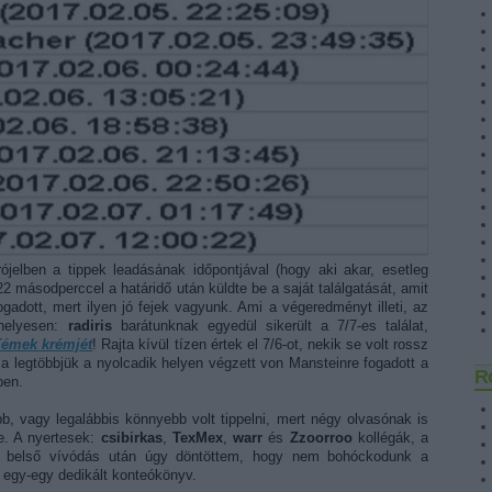
árójelben a tippek leadásának időpontjával (hogy aki akar, esetleg
2 másodperccel a határidő után küldte be a saját találgatását, amit
ogadott, mert ilyen jó fejek vagyunk. Ami a végeredményt illeti, az
 helyesen:
radiris
barátunknak egyedül sikerült a 7/7-es találat,
émek krémjét
! Rajta kívül tízen értek el 7/6-ot, nekik se volt rossz
 legtöbbjük a nyolcadik helyen végzett von Mansteinre fogadott a
R
ben.
b, vagy legalábbis könnyebb volt tippelni, mert négy olvasónak is
nie. A nyertesek:
csibirkas
,
TexMex
,
warr
és
Zzoorroo
kollégák, a
id belső vívódás után úgy döntöttem, hogy nem bohóckodunk a
 egy-egy dedikált konteókönyv.