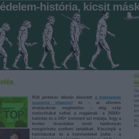
édelem-história, kicsit más
Ha
kelés
k
Ös
le
Múlt pénteken délután élesedett
a hadvezéres
in
szavazós vitaposzt
és – az előzetes
tör
elvárásoknak megfelelően – elég szép
té
statisztikákat tudhat a magáénak: a 36000+
ne
kattintás és a 340+ komment azt mutatja, hogy a
BL
lemiles olvasótábor ismét hatékonyan
BL
mozgósította szellemi tartalékait. Köszönjük a
kattintásokat és a kommenteket (noha - a