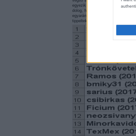
végső sorrend elöl, illetve hátul. A
egyezik meg a megtippelt végső so
authenti
dolog, hogy mit gondolok a tömeg 
egyaránt megjátszották a TOP7-et 
tippeltek, s olyan játékos is akadt, a