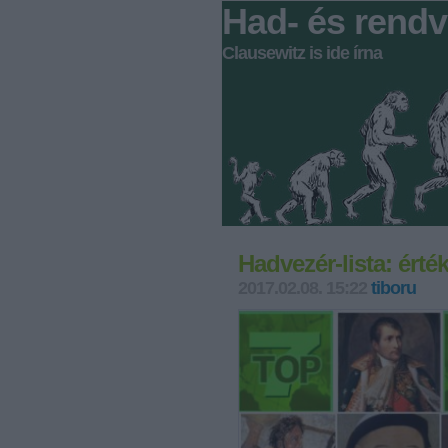
Had- és rendv
Clausewitz is ide írna
Hadvezér-lista: érté
2017.02.08. 15:22
tiboru