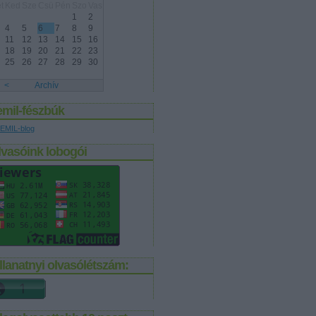
t
Ked
Sze
Csü
Pén
Szo
Vas
1
2
4
5
6
7
8
9
11
12
13
14
15
16
18
19
20
21
22
23
25
26
27
28
29
30
<
Archív
emil-fészbúk
EMIL-blog
lvasóink lobogói
llanatnyi olvasólétszám: