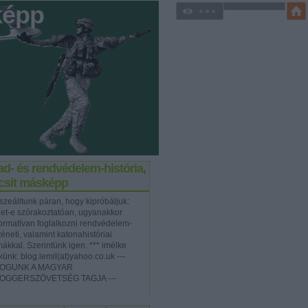
képp
d- és rendvédelem-história,
icsit másképp
szeálltunk páran, hogy kipróbáljuk:
het-e szórakoztatóan, ugyanakkor
formatívan foglalkozni rendvédelem-
téneti, valamint katonahistóriai
mákkal. Szerintünk igen. *** imélke
künk: blog.lemil(at)yahoo.co.uk ---
OGUNK A MAGYAR
OGGERSZÖVETSÉG TAGJA ---