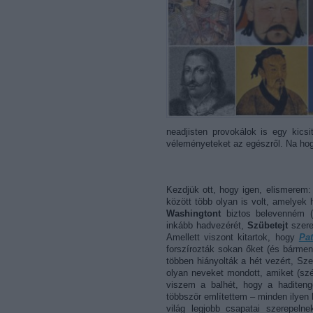
neadjisten provokálok is egy kicsit
véleményeteket az egészről. Na hogy
Kezdjük ott, hogy igen, elismerem:
között több olyan is volt, amelyek
Washingtont
biztos belevenném (t
inkább hadvezérét,
Szübetejt
szere
Amellett viszont kitartok, hogy
Pa
forszírozták sokan őket (és bármenn
többen hiányolták a hét vezért, Sze
olyan neveket mondott, amiket (szé
viszem a balhét, hogy a haditeng
többször említettem – minden ilyen l
világ legjobb csapatai szerepeln