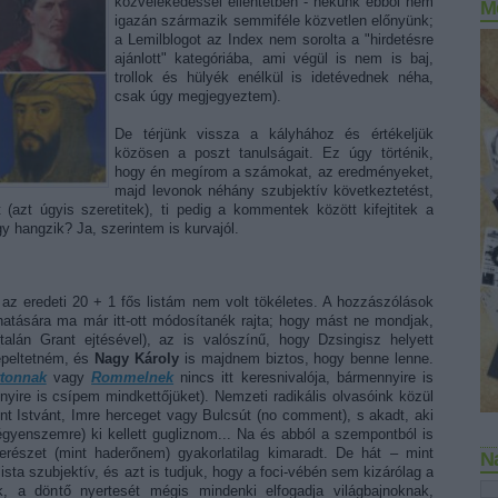
közvélekedéssel ellentétben - nekünk ebből nem
M
igazán származik semmiféle közvetlen előnyünk;
a Lemilblogot az Index nem sorolta a "hirdetésre
ajánlott" kategóriába, ami végül is nem is baj,
trollok és hülyék enélkül is idetévednek néha,
csak úgy megjegyeztem).
De térjünk vissza a kályhához és értékeljük
közösen a poszt tanulságait. Ez úgy történik,
hogy én megírom a számokat, az eredményeket,
majd levonok néhány szubjektív következtetést,
 (azt úgyis szeretitek), ti pedig a kommentek között kifejtitek a
 hangzik? Ja, szerintem is kurvajól.
 az eredeti 20 + 1 fős listám nem volt tökéletes. A hozzászólások
 hatására ma már itt-ott módosítanék rajta; hogy mást ne mondjak,
alán Grant ejtésével), az is valószínű, hogy Dzsingisz helyett
peltetném, és
Nagy Károly
is majdnem biztos, hogy benne lenne.
ttonnak
vagy
Rommelnek
nincs itt keresnivalója, bármennyire is
yire is csípem mindkettőjüket). Nemzeti radikális olvasóink közül
nt Istvánt, Imre herceget vagy Bulcsút (no comment), s akadt, aki
gyenszemre) ki kellett gugliznom... Na és abból a szempontból is
erészet (mint haderőnem) gyakorlatilag kimaradt. De hát – mint
N
ista szubjektív, és azt is tudjuk, hogy a foci-vébén sem kizárólag a
ek, a döntő nyertesét mégis mindenki elfogadja világbajnoknak,