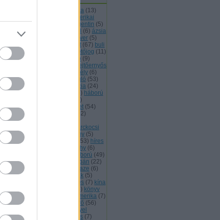
48 49
(
46
)
afganisztán
(
6
)
afrika
(
13
)
ánló
(
88
)
alagút
(
7
)
állat
(
8
)
amerikai
02
)
angolok
(
8
)
arabok
(
16
)
argentin
(
5
)
rányítás
(
13
)
atom
(
13
)
ausztrál
(
6
)
ázsia
5
)
balkán
(
6
)
betyár
(
5
)
biofegyver
(
5
)
ztonságpolitika
(
6
)
brazil
(
7
)
brit
(
67
)
buli
büntetésvégrehajtás
(
7
)
büntetőjog
(
11
)
mer
(
6
)
csata
(
9
)
csatabemutató
(
9
)
endőrség
(
6
)
dél amerika
(
11
)
ejtőernyős
8
)
életrajz
(
41
)
elmélet
(
12
)
erdély
(
6
)
őd
(
8
)
értékelőposzt
(
7
)
évforduló
(
53
)
gyver
(
8
)
ferencjózsef
(
11
)
francia
(
24
)
llup
(
5
)
görgey
(
13
)
görögök
(
5
)
háború
háborús bűn
(
8
)
hadifogoly
(
5
)
ditechnika
(
98
)
haditengerészet
(
54
)
dsereg
(
16
)
hadtörténelem
(
162
)
dtörténet
(
23
)
hadvezérek
(
9
)
gyományőrzők
(
5
)
hajók
(
5
)
harckocsi
3
)
határőrség
(
7
)
hellókarácsony
(
5
)
lyi háborúk
(
17
)
hidegháború
(
53
)
híres
nözők
(
8
)
honvédség
(
12
)
horthy
(
6
)
mint
(
24
)
huszár
(
10
)
i. világháború
(
49
)
világháború
(
108
)
izrael
(
26
)
japán
(
22
)
ék
(
6
)
k.u.k.
(
8
)
kalóz
(
6
)
kamikaze
(
6
)
nada
(
7
)
katonazene
(
10
)
kelták
(
5
)
mek és hírszerzők
(
59
)
kiképzés
(
7
)
kína
kínai
(
5
)
kivégzés
(
6
)
könyv
(
5
)
könyv
ánló
(
5
)
középkor
(
12
)
közép amerika
(
7
)
ba
(
9
)
különlegesek
(
71
)
légierő
(
56
)
gvédelem
(
9
)
lengyel
(
17
)
lengyel
gyar barátság
(
8
)
lista
(
5
)
lovas
(
7
)