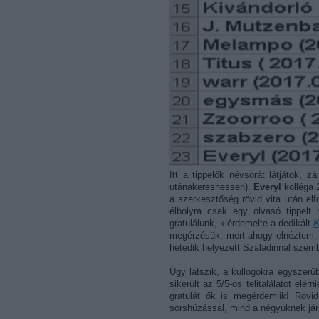
Itt a tippelők névsorát látjátok, z
utánakereshessen).
Everyl
kolléga 2
a szerkesztőség rövid vita után elf
élbolyra csak egy olvasó tippelt
gratulálunk, kiérdemelte a dedikált
K
megérzésük, mert ahogy elnéztem, a
hetedik helyezett Szaladinnal szem
Úgy látszik, a kullogókra egyszerűb
sikerült az 5/5-ös telitalálatot elér
gratulát ők is megérdemlik! Röv
sorshúzással, mind a négyüknek jár