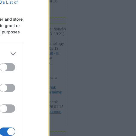
hozzászólás
2018. szeptember 16.
B’s List of
11:17
er and store
tolsó öt komment
to grant or
Albu:
@Rosszindulatú Vászka: Nyilván
ed purposes
fonetikusan írják...
(
2026.05.13. 19:21
)
General Protection Fault - III.
Albu:
@stoppos76: És ma mernél egy
önvezető autóba üln...
(
2026.05.13.
19:20
)
General Protection Fault - III.
Wildhunt:
@zord íjász: néhány
havonta visszanéztem ide, ho...
(
2026.02.24. 19:50
)
Amerikai
mesterlövész - 1862
tesz-vesz:
@Mesterséges Geci: a
századvég listája alapján...
(
2026.01.12. 12:48
)
Vitaposztnak
szánva: pannon puma esete a német
Hiúzzal.
tesz-vesz:
"ezek alapján mindenki
eldöntheti, az elérhető l...
(
2026.01.12.
12:46
)
Vitaposztnak szánva: pannon
puma esete a német Hiúzzal.
Utolsó 20
ontosabb címkék