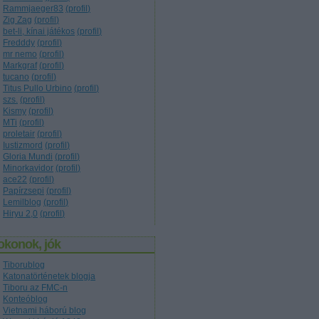
Rammjaeger83
(
profil
)
Zig Zag
(
profil
)
bet-li, kínai játékos
(
profil
)
Fredddy
(
profil
)
mr nemo
(
profil
)
Markgraf
(
profil
)
tucano
(
profil
)
Titus Pullo Urbino
(
profil
)
szs.
(
profil
)
Kismy
(
profil
)
MTi
(
profil
)
proletair
(
profil
)
Iustizmord
(
profil
)
Gloria Mundi
(
profil
)
Minorkavidor
(
profil
)
ace22
(
profil
)
Papírzsepi
(
profil
)
Lemilblog
(
profil
)
Hiryu 2,0
(
profil
)
okonok, jók
Tiborublog
Katonatörténetek blogja
Tiboru az FMC-n
Konteóblog
Vietnami háború blog