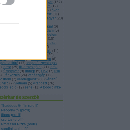
vasság
(
11
)
lövészárok
(
5
)
magyar
(
157
)
kett
(
7
)
monarchia
(
13
)
múzeum
(
12
)
met
(
68
)
nevezéktan
(
5
)
nők
(
12
)
ókor
3
)
olasz
(
13
)
önvédelem
(
5
)
orosz
(
31
)
trom
(
7
)
osztrák
(
30
)
osztrák magyar
(
28
)
tis
(
6
)
plakát
(
12
)
podcast
(
9
)
lgárháború
(
5
)
porosz
(
5
)
portugál
(
6
)
ogramajánló
(
10
)
reform
(
6
)
reklám
(
5
)
ndőr
(
7
)
rendőrség
(
10
)
rendvédelem
3
)
róma
(
13
)
román
(
9
)
rövidhír
(
18
)
int
(
6
)
skandináv
(
7
)
skót
(
6
)
sorozat
5
)
spanyol
(
5
)
svájci
(
5
)
svéd
(
7
)
ámítógép
(
9
)
szavazás
(
20
)
szerb
(
11
)
lovák
(
5
)
szolgálati közlemény
(
39
)
ovjet
(
63
)
sztálin
(
5
)
telefonkártya
(
6
)
geralattjáró
(
17
)
tengerészgyalogos
0
)
terror
(
25
)
titkosszolgálat
(
71
)
török
5
)
tűzfegyver
(
9
)
ünnep
(
5
)
USA
(
7
)
usa
4
)
utánközlés
(
24
)
vadászgép
(
12
)
rostrom
(
7
)
vendégposzt
(
80
)
vértanú
1
)
vicc
(
7
)
vietnam
(
5
)
vitaposzt
(
76
)
socki légió
(
12
)
zene
(
11
)
A többi címke
zérkar és szerzők
Thaddeus Griffin
(
profil
)
Neoprimitív
(
profil
)
tiboru
(
profil
)
csurtus
(
profil
)
Professor Pizka
(
profil
)
sandinista
(
profil
)