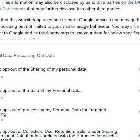
. This information may also be disclosed by us to third parties on the
IA
Participants
that may further disclose it to other third parties.
 that this website/app uses one or more Google services and may gath
U
including but not limited to your visit or usage behaviour. You may click 
 to Google and its third-party tags to use your data for below specifi
ogle consent section.
l Data Processing Opt Outs
o opt-out of the Sharing of my personal data.
In
o opt-out of the Sale of my Personal Data.
, a középmezőnyön is lehet csámcsogni egy kicsit. Ha nem csupa
In
eletlenül azt is mondhatnám, hogy itt már volt egy kis tülekedés.
 a maga nyolcadik helyével az első a listán szereplő nyolc, huszadik
l (azaz 42 szavazattal) éppencsak leszorult a zöld szűk listáról.
to opt-out of processing my Personal Data for Targeted
ing.
Frigyes
közötti 32 voksnyi különbséget, esetleg gondolkozzunk el
In
), hogy vajon miért kapott
Giáp
több szavazatot, mint
Gusztáv
o opt-out of Collection, Use, Retention, Sale, and/or Sharing
ersonal Data that Is Unrelated with the Purposes for which it
F
lected.