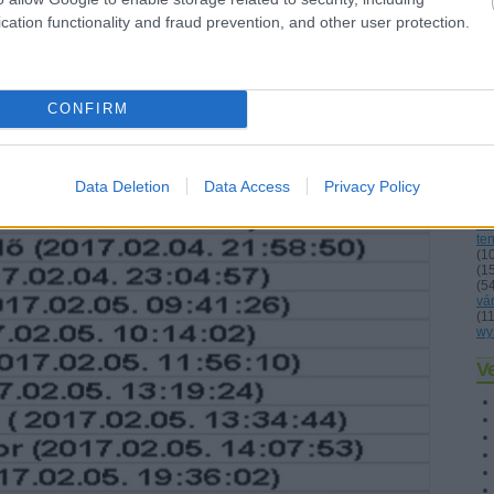
z szerintem nyilvánvaló volt, hogy a saját szavazat nem feltétlenül
lo
rrenddel, hiszen egy dolog a személyes vélemény és teljesen más
cation functionality and fraud prevention, and other user protection.
ma
végső döntéséről. Nos, összesen 23 tipp érkezett be, a legtöbben
né
(
1
és a BOTTOM5-öt, de voltak, akik csak az egyikre vagy a másikra
os
ki hiányos listát küldött (a TOP7-re csak hat jelöltje volt, ilyesmi).
pes
po
CONFIRM
pr
re
(
5
sig
(
1
Data Deletion
Data Access
Privacy Policy
sz
sz
sz
ten
(
1
(
1
(
5
vá
(
1
wy
Ve