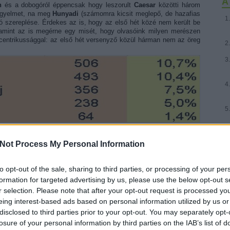
A 
n
és a dobogóról éppencsak hogy leszorult
Caesar
közötti három
figyelmet, na meg
Hunyadi
(számomra kicsit meglepő, de hazafias
) jó szereplése. Érdekes az is, hogy az első hét közé nem került be
lamint az is megérne egy misét, hogy olvasóink milyen merészen
-centrikussággal: az első hét versenyző közül hárman nem az öreg
get is hordoz magában, legalábbis számomra. Azon mondjuk nem
ny
Juin
tábornoknak még a voksok másfél százalékát sem sikerült
Not Process My Personal Information
jelentős részét gondolom a budapesti francia nagykövetség katonai
relmesei produkálták),
Szuvorov
és
Tuhacsevszkij
(le)szereplése
z utóbbi évekre oly jellemző magyarországi oroszbarátságot (hogy
to opt-out of the sale, sharing to third parties, or processing of your per
zálni az olvasók döntését (
vox populi, vox Dei
, ahogy az egyszeri
formation for targeted advertising by us, please use the below opt-out s
ag előtt), de hogy Szuvorov feleannyi szavazatot se kapott, mint
r selection. Please note that after your opt-out request is processed y
evszkij
csak harmadannyit, mint
Hannibál
, na ez meglepett.
eing interest-based ads based on personal information utilized by us or
disclosed to third parties prior to your opt-out. You may separately opt-
losure of your personal information by third parties on the IAB’s list of