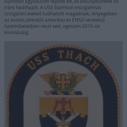
Sipmson ágyútűzzel fejezte be, és elsüllyesztette az
iráni hadihajót. A USS Sipmson mozgalmas
szolgálati éveket tudhatott magáénak, lényegében
az összes jelentős amerikai és ENSZ-vezetésű
hadműveletben részt vett, egészen 2015-ös
kivonásáig.