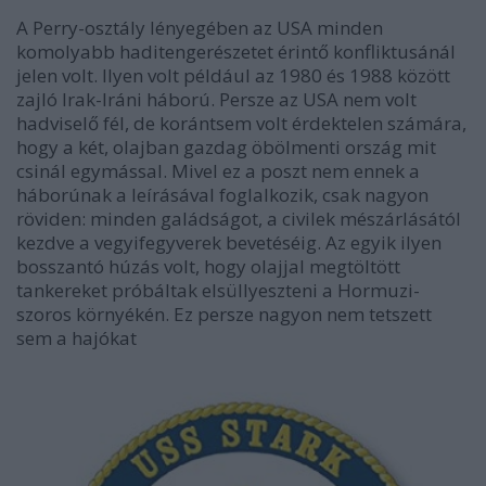
A Perry-osztály lényegében az USA minden
komolyabb haditengerészetet érintő konfliktusánál
jelen volt. Ilyen volt például az 1980 és 1988 között
zajló Irak-Iráni háború. Persze az USA nem volt
hadviselő fél, de korántsem volt érdektelen számára,
hogy a két, olajban gazdag öbölmenti ország mit
csinál egymással. Mivel ez a poszt nem ennek a
háborúnak a leírásával foglalkozik, csak nagyon
röviden: minden galádságot, a civilek mészárlásától
kezdve a vegyifegyverek bevetéséig. Az egyik ilyen
bosszantó húzás volt, hogy olajjal megtöltött
tankereket próbáltak elsüllyeszteni a Hormuzi-
szoros környékén. Ez persze nagyon nem tetszett
sem a hajókat