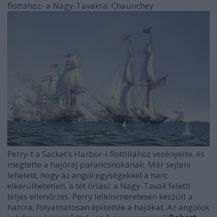
flottához- a Nagy-Tavakra. Chaunchey
Perry-t a Sacket’s Harbor-i flottillához vezényelte, és
megtette a hajóraj parancsnokának. Már sejteni
lehetett, hogy az angol egységekkel a harc
elkerülhetetlen, a tét óriási: a Nagy-Tavak feletti
teljes ellenőrzés. Perry lelkiismeretesen készült a
harcra, folyamatosan építették a hajókat. Az angolok