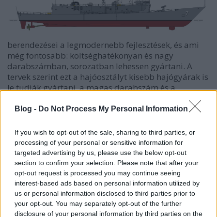
berendezései a legmodernebb fejlesztések, és ami
még fontosabb: költséghatékonyan és nagy
darabszámban, sorozatban lehessen gyártani. A
tervek szerint ezt a hajóosztályt kisebb hajógyárak is
le tudják gyártani, a magas darabszám és a
megfizethető ár, valamint a képességek miatt a
szövetséges flották is vehetnek belőle (vettek is, de
Blog -
Do Not Process My Personal Information
erről majd később). A fregatt legnagyobb
vízkiszorítása 4100 tonna lett, hossza 135,6 méter,
If you wish to opt-out of the sale, sharing to third parties, or
legnagyobb szélessége 13,7 méter (tehát elég
processing of your personal or sensitive information for
karcsú), merülése 5 méter. A hossz az első 25
targeted advertising by us, please use the below opt-out
legyártott hajóra vonatkozik, ugyanis a taton
section to confirm your selection. Please note that after your
kialakított helikopter-leszálló és hangár két darab
opt-out request is processed you may continue seeing
SH-2 Seasprite
helikopterre lett méretezve. A
interest-based ads based on personal information utilized by
korszerűbb
SH-60 Seahawk
helikopterekhez viszont
us or personal information disclosed to third parties prior to
meg kellett hosszabbítani a hajótestet, így a többi
your opt-out. You may separately opt-out of the further
disclosure of your personal information by third parties on the
fregatt már eleve 138,8 méteres hosszal készült. A