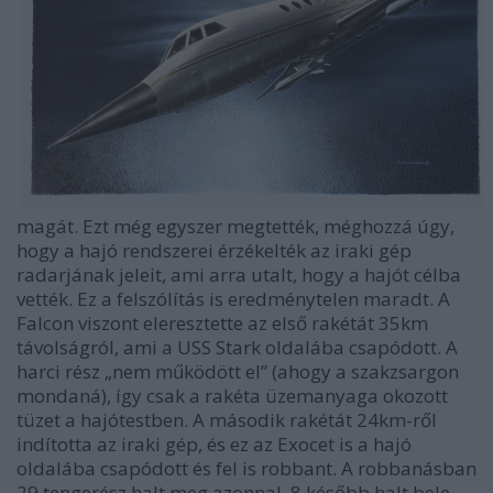
magát. Ezt még egyszer megtették, méghozzá úgy,
hogy a hajó rendszerei érzékelték az iraki gép
radarjának jeleit, ami arra utalt, hogy a hajót célba
vették. Ez a felszólítás is eredménytelen maradt. A
Falcon viszont eleresztette az első rakétát 35km
távolságról, ami a USS Stark oldalába csapódott. A
harci rész „nem működött el” (ahogy a szakzsargon
mondaná), így csak a rakéta üzemanyaga okozott
tüzet a hajótestben. A második rakétát 24km-ről
indította az iraki gép, és ez az Exocet is a hajó
oldalába csapódott és fel is robbant. A robbanásban
29 tengerész halt meg azonnal, 8 később halt bele