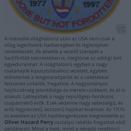
A második világháború után az USA nem csak a
világ legerősebb hadseregével és légierejével
rendelkezett, de átvette a vezető szerepet a
hadiflották tekintetében is, megtörve az addigi brit
egyeduralmat. A világháború egyben a nagy
csatahajók kipusztulásához vezetett, egyben
előretörtek a tengeralattjárók és a rakétákkal
felszerelt cirkálók, fregattok. A hagyományos
hajótüzérség jelentősége és mérete csökkent, és át is
alakult. Létrejöttek a nagy repülőgép-hordozós
csapásmérő erők. Ezek védelme nagy sebességű, és
erős fegyverzetű, korszerű hajókat kívántak. Az 1970-
es években az USA haditengerészete megrendelte az
Oliver Hazard Perry
osztályú rakétás fregattok első
példányait. Mind a hajó, mind a névadó rendkívül