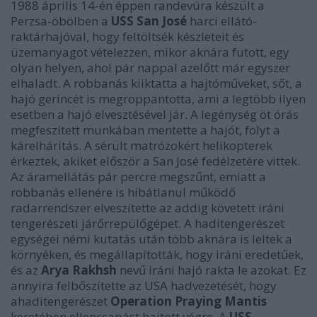
1988 április 14-én éppen randevúra készült a
Perzsa-öbölben a
USS San José
harci ellátó-
raktárhajóval, hogy feltöltsék készleteit és
üzemanyagot vételezzen, mikor aknára futott, egy
olyan helyen, ahol pár nappal azelőtt már egyszer
elhaladt. A robbanás kiiktatta a hajtóműveket, sőt, a
hajó gerincét is megroppantotta, ami a legtöbb ilyen
esetben a hajó elvesztésével jár. A legénység öt órás
megfeszített munkában mentette a hajót, folyt a
kárelhárítás. A sérült matrózokért helikopterek
érkeztek, akiket először a San José fedélzetére vittek.
Az áramellátás pár percre megszűnt, emiatt a
robbanás ellenére is hibátlanul működő
radarrendszer elveszítette az addig követett iráni
tengerészeti járőrrepülőgépet. A haditengerészet
egységei némi kutatás után több aknára is leltek a
környéken, és megállapították, hogy iráni eredetűek,
és az
Arya Rakhsh
nevű iráni hajó rakta le azokat. Ez
annyira felbőszítette az USA hadvezetését, hogy
ahaditengerészet
Operation Praying Mantis
keretében ellencsapást hajtott végre. A
USS