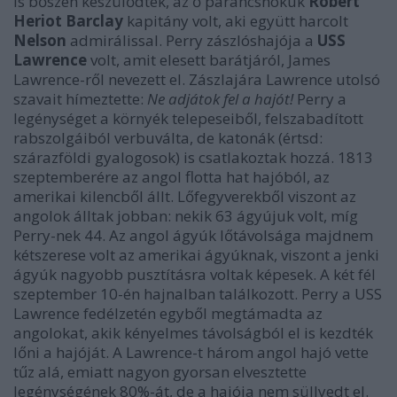
is bőszen készülődtek, az ő parancsnokuk
Robert
Heriot Barclay
kapitány volt, aki együtt harcolt
Nelson
admirálissal. Perry zászlóshajója a
USS
Lawrence
volt, amit elesett barátjáról, James
Lawrence-ről nevezett el. Zászlajára Lawrence utolsó
szavait hímeztette:
Ne adjátok fel a hajót!
Perry a
legénységet a környék telepeseiből, felszabadított
rabszolgáiból verbuválta, de katonák (értsd:
szárazföldi gyalogosok) is csatlakoztak hozzá. 1813
szeptemberére az angol flotta hat hajóból, az
amerikai kilencből állt. Lőfegyverekből viszont az
angolok álltak jobban: nekik 63 ágyújuk volt, míg
Perry-nek 44. Az angol ágyúk lőtávolsága majdnem
kétszerese volt az amerikai ágyúknak, viszont a jenki
ágyúk nagyobb pusztításra voltak képesek. A két fél
szeptember 10-én hajnalban találkozott. Perry a USS
Lawrence fedélzetén egyből megtámadta az
angolokat, akik kényelmes távolságból el is kezdték
lőni a hajóját. A Lawrence-t három angol hajó vette
tűz alá, emiatt nagyon gyorsan elvesztette
legénységének 80%-át, de a hajója nem süllyedt el.