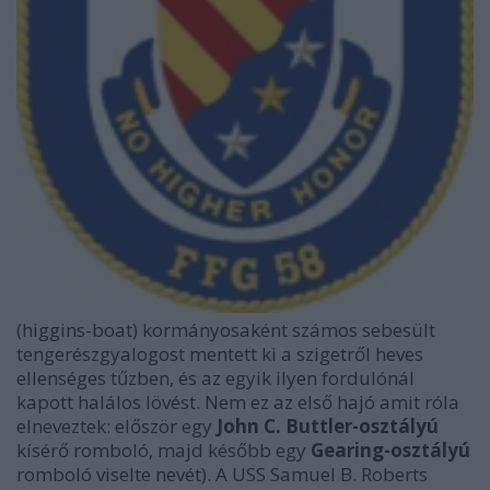
(higgins-boat) kormányosaként számos sebesült
tengerészgyalogost mentett ki a szigetről heves
ellenséges tűzben, és az egyik ilyen fordulónál
kapott halálos lövést. Nem ez az első hajó amit róla
elneveztek: először egy
John C. Buttler-osztályú
kísérő romboló, majd később egy
Gearing-osztályú
romboló viselte nevét). A USS Samuel B. Roberts