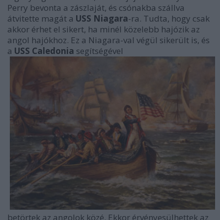
Perry bevonta a zászlaját, és csónakba szállva
átvitette magát a
USS Niagara
-ra. Tudta, hogy csak
akkor érhet el sikert, ha minél közelebb hajózik az
angol hajókhoz. Ez a Niagara-val végül sikerült is, és
a
USS Caledonia
segítségével
betörtek az angolok közé. Ekkor érvényesülhettek az