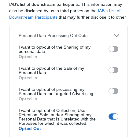
IAB’s list of downstream participants. This information may
hajó meghajtását két darab
General Electric
also be disclosed by us to third parties on the
IAB’s List of
gázturbina szolgálta, ezek hajtották meg az egyetlen
Downstream Participants
that may further disclose it to other
hajócsavart. A hajótest kedvező kialakítása és a két
third parties.
erős hajtómű miatt ezzel az egy
Please note that this website/app uses one or more Google
Personal Data Processing Opt Outs
services and may gather and store information including but
not limited to your visit or usage behaviour. You may click to
I want to opt-out of the Sharing of my
personal data.
grant or deny consent to Google and its third-party tags to
Opted In
use your data for below specified purposes in below Google
consent section.
I want to opt-out of the Sale of my
Personal Data.
Opted In
hajócsavarral is képes volt 55 km/h sebességet
elérni, ami igen szép teljesítmény. A kikötési
I want to opt-out of processing my
manővereket a hajótestből kiereszthető kicsi,
Personal Data for Targeted Advertising.
elfordítható hajócsavarok segítik. A legénység 13
Opted In
tisztből és 287 matrózból állt. A fegyverzet
I want to opt-out of Collection, Use,
legfontosabb elemei a rakéták. Ezekből 40 darabos
Retention, Sale, and/or Sharing of my
készlettel rendelkezik, a 40 rakétából rendszerint 4
Personal Data that Is Unrelated with the
Purposes for which it was collected.
darab hajók elleni és 36 légi célok elleni.
Opted Out
Tengeralattjárók elleni fegyverzete torpedókból áll,