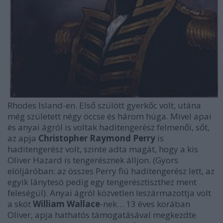
Rhodes Island-en. Első szülött gyerkőc volt, utána
még született négy öccse és három húga. Mivel apai
és anyai ágról is voltak haditengerész felmenői, sőt,
az apja
Christopher Raymond Perry
is
haditengerész volt, szinte adta magát, hogy a kis
Oliver Hazard is tengerésznek álljon. (Gyors
elöljáróban: az összes Perry fiú haditengerész lett, az
egyik lánytesó pedig egy tengerésztiszthez ment
feleségül). Anyai ágról közvetlen leszármazottja volt
a skót
William Wallace
-nek… 13 éves korában
Oliver, apja hathatós támogatásával megkezdte