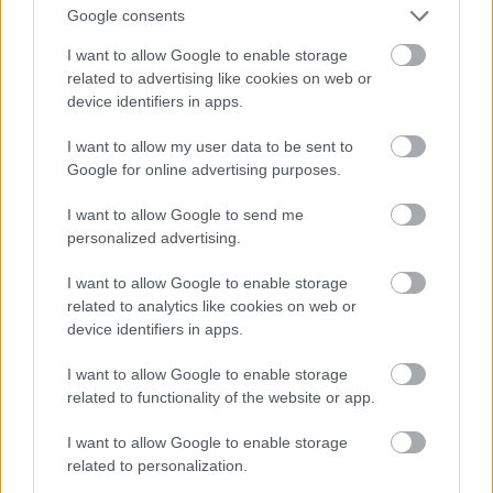
ezeket két indítóból indíthatja. A hagyományosnak
Google consents
tekinthető fegyverzetet egy
OTO Melara
gyártmányú, 76mm-es gyorstüzelő automata ágyú
I want to allow Google to enable storage
related to advertising like cookies on web or
képviseli. Ennek tornyát a felépítmény tetejére
device identifiers in apps.
szerelték, tűzgyorsasága 85 lövés percenként. A
hatásos lőtáv lövedékfajtától függően 16 és 20km
I want to allow my user data to be sent to
között van. A légvédelmet egy darab, hatcsövű,
Google for online advertising purposes.
Gatling-rendszerű 20mm-es radarvezérlésű
Phalanx
CIWS
gépágyú alkotja. A hajó elektronikai rendszere
I want to allow Google to send me
korának csúcstechnológiáját képviselte. Külön
personalized advertising.
radarrendszer szolgálta ki a légvédelmet, a felszíni
célok felderítését, más berendezések a tűzvezetést,
I want to allow Google to enable storage
és az elektronikai ellentevékenységet segítették elő. A
related to analytics like cookies on web or
tenger alatti célok felderítésére és leküzdésére
device identifiers in apps.
megint csak külön rendszer szolgált. A Perry-osztály
jól sikerült hajóiból az
I want to allow Google to enable storage
related to functionality of the website or app.
I want to allow Google to enable storage
related to personalization.