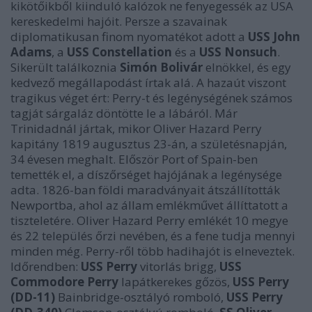
kikötőikből kiinduló kalózok ne fenyegessék az USA
kereskedelmi hajóit. Persze a szavainak
diplomatikusan finom nyomatékot adott a
USS John
Adams
, a
USS Constellation
és a
USS Nonsuch
.
Sikerült találkoznia
Simón Bolivár
elnökkel, és egy
kedvező megállapodást írtak alá. A hazaút viszont
tragikus véget ért: Perry-t és legénységének számos
tagját sárgaláz döntötte le a lábáról. Már
Trinidadnál jártak, mikor Oliver Hazard Perry
kapitány 1819 augusztus 23-án, a születésnapján,
34 évesen meghalt. Először Port of Spain-ben
temették el, a díszőrséget hajójának a legénysége
adta. 1826-ban földi maradványait átszállították
Newportba, ahol az állam emlékművet állíttatott a
tiszteletére. Oliver Hazard Perry emlékét 10 megye
és 22 település őrzi nevében, és a fene tudja mennyi
minden még. Perry-ről több hadihajót is elneveztek.
Időrendben:
USS Perry
vitorlás brigg,
USS
Commodore Perry
lapátkerekes gőzös,
USS Perry
(DD-11)
Bainbridge-osztályó romboló,
USS Perry