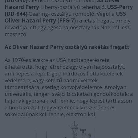
(DD-340)
Clemson-osztályú romboló,
SS Oliver
Hazard Perry
Liberty-osztályú teherhajó,
USS-Perry
(DD-844)
Gearing- osztályú romboló. Végül a
USS
Oliver Hazard Perry (FFG-7)
rakétás fregatt, amely
névadója lett egy egész hajóosztálynak.Naerről lesz
most szó.
Az Oliver Hazard Perry osztályú rakétás fregatt
Az 1970-es évekre az USA haditengerészete
elhatározta, hogy létrehoz egy olyan hajóosztályt,
ami képes a repülőgép-hordozós flottakötelékek
védelmére, vagy kétéltű hadműveletek
támogatására, esetleg konvojvédelemre. Amolyan
univerzális, tengeri svájci bicskában gondolkodtak: a
hajónak gyorsnak kell lennie, hogy lépést tarthasson
a hordozókkal, fegyverzetének korszerűnek és
sokoldalúnak kell lennie, elektronikai