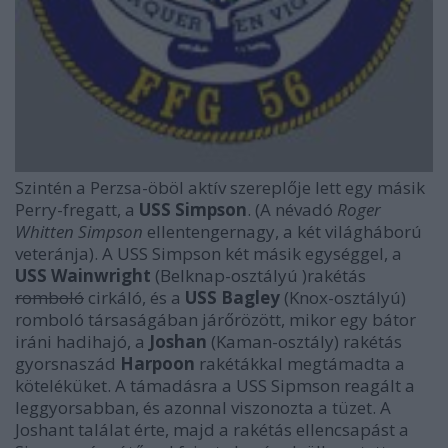
Szintén a Perzsa-öböl aktív szereplője lett egy másik
Perry-fregatt, a
USS Simpson
. (A névadó
Roger
Whitten Simpson
ellentengernagy, a két világháború
veteránja). A USS Simpson két másik egységgel, a
USS Wainwright
(Belknap-osztályú )rakétás
romboló
cirkáló, és a
USS Bagley
(Knox-osztályú)
romboló társaságában járőrözött, mikor egy bátor
iráni hadihajó, a
Joshan
(Kaman-osztály) rakétás
gyorsnaszád
Harpoon
rakétákkal megtámadta a
köteléküket. A támadásra a USS Sipmson reagált a
leggyorsabban, és azonnal viszonozta a tüzet. A
Joshant találat érte, majd a rakétás ellencsapást a