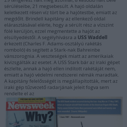
sérüléseibe, 21 megsebesült. A hajó oldalán
keletkezett résen víz tört be a hajótestbe, emiatt az
megdőlt. Brindell kapitány az ellenkező oldal
elárasztásával elérte, hogy a sérült rész a vízszint
fölé kerüljön, ezzel megmentette a hajót az
elsüllyedéstől. A segélyhívásra a
USS Waddell
érkezett (Charles F. Adams-osztályú rakétás
romboló) és segített a Stark-nak Bahreinbe
vánszorognia. A veszteségek miatt az amerikaiak
kivizsgálták az esetet. A USS Stark bár az iraki gépet
észlelte, annak a hajó ellen indított rakétáját nem,
emiatt a hajó védelmi rendszerei némák maradtak.
A kapitány felelősségét is megállapították, mert az
iraki gép tűzvezető radarjának jeleit fogva sem
rendelte el az