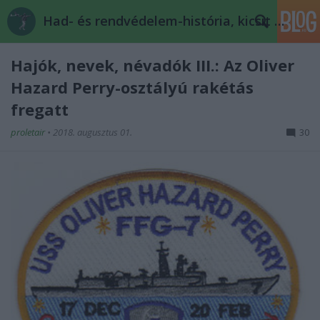
Had- és rendvédelem-história, kicsit másképp
Hajók, nevek, névadók III.: Az Oliver
Hazard Perry-osztályú rakétás
fregatt
proletair
•
2018. augusztus 01.
30