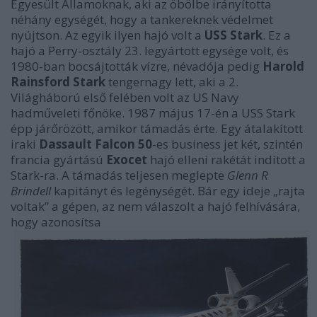
Egyesült Államoknak, aki az öbölbe irányította
néhány egységét, hogy a tankereknek védelmet
nyújtson. Az egyik ilyen hajó volt a
USS Stark
. Ez a
hajó a Perry-osztály 23. legyártott egysége volt, és
1980-ban bocsájtották vízre, névadója pedig
Harold
Rainsford Stark
tengernagy lett, aki a 2.
Világháború első felében volt az US Navy
hadműveleti főnöke. 1987 május 17-én a USS Stark
épp járőrözött, amikor támadás érte. Egy átalakított
iraki
Dassault Falcon 50
-es business jet két, szintén
francia gyártású
Exocet
hajó elleni rakétát indított a
Stark-ra. A támadás teljesen meglepte
Glenn R
Brindell
kapitányt és legénységét. Bár egy ideje „rajta
voltak” a gépen, az nem válaszolt a hajó felhívására,
hogy azonosítsa