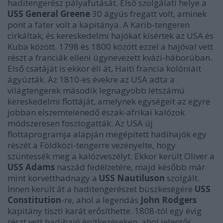
haditengerész pályafutását. Első szolgálati helye a
USS General Greene
30 ágyús fregatt volt, aminek
pont a fater volt a kapitánya. A Karib-tengeren
cirkáltak, és kereskedelmi hajókat kísértek az USA és
Kuba között. 1798 és 1800 között ezzel a hajóval vett
részt a franciák elleni úgynevezett kvázi-háborúban.
Első csatáját is ekkor éli át, Haiti francia kolóniáit
ágyúzták. Az 1810-es évekre az USA adta a
világtengerek második legnagyobb létszámú
kereskedelmi flottáját, amelynek egységeit az egyre
jobban elszemtelenedő észak-afrikai kalózok
módszeresen fosztogatták. Az USA új
flottaprogramja alapján megépített hadihajók egy
részét a Földközi-tengerre vezényelte, hogy
szüntessék meg a kalózveszélyt. Ekkor került Oliver a
USS Adams
naszád fedélzetére, majd később már
mint korvetthadnagy a
USS Nautiluson
szolgált.
Innen került át a haditengerészet büszkeségére
USS
Constitution
-re, ahol a legendás
John Rodgers
kapitány tiszti karát erősíthette. 1808-tól egy évig
részt vett hadihajó építkezéseken, ahol jelentős