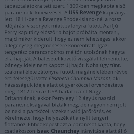
tapasztalatokra tett szert. 1809-ben megkapta első
parancsnoki kinevezését: A
USS Revenge
kapitánya
lett. 1811-ben a Revenge Rhode-Island-nél a rossz
időjárási viszonyok miatt zátonyra futott. Az ifjú
Perry kapitány először a hajót próbálta menteni,
majd mikor kiderült, hogy ez nem lehetséges, akkor
a legénység megmenésére koncentrált. Igazi
tengerész parancsnokhoz méltón utolsónak hagyta
el a hajóját. A balesetet követő vizsgálat felmentette,
bár egy ideig nem kapott új hajót. Noha úgy tűnt,
szakmai élete zátonyra futott, magánéletében révbe
ért: feleségül vette
Elisabeth Champlin Masont
, aki
házasságuk ideje alatt öt gyerkőccel örvendeztette
meg. 1812-ben az USA hadat üzent Nagy-
Britanniának, ekkor Perry egy 12 ágyús naszád
parancsnokságával bízták meg, de nagyon nem jött
be neki a partközeli vizeken való járőrözés, és
kérelmezte, hogy helyezzék át a nyílt tengeri
flottához. Ehhez képest azt a parancsot kapta, hogy
csatlakozzon
Isaac Chaunchey
irányítása alatt álló