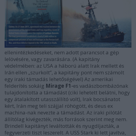
ellenintézkedéseket, nem adott parancsot a gép
lelövésére, vagy zavarására. (A kapitány
védelmében: az USA a háború alatt Irak mellett és
Irán ellen „szurkolt”, a kapitány pont nem számolt
egy iraki támadás lehetőségével) Az amerikai
felderítés sokáig
Mirage F1-
es vadászbombázónak
tulajdonította a támadást (ciki lehetett belátni, hogy
egy átalakított utasszállító volt), Irak bocsánatot
kért, Irán meg teli szájjal röhögött, és deus ex
machina-nak nevezte a támadást. Az iraki pilótát
állítólag kivégezték, más források szerint meg nem.
Brindell kapitányt leváltották és nyugdíjazták, a
fegyverzeti tiszt leszerelt. A USS Stark ki lett javítva,