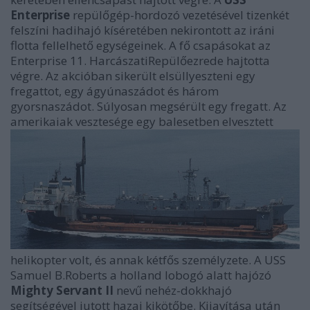
Enterprise
repülőgép-hordozó vezetésével tizenkét
felszíni hadihajó kíséretében nekirontott az iráni
flotta fellelhető egységeinek. A fő csapásokat az
Enterprise 11. HarcászatiRepülőezrede hajtotta
végre. Az akcióban sikerült elsüllyeszteni egy
fregattot, egy ágyúnaszádot és három
gyorsnaszádot. Súlyosan megsérült egy fregatt. Az
amerikaiak vesztesége egy balesetben elvesztett
helikopter volt, és annak kétfős személyzete. A USS
Samuel B.Roberts a holland lobogó alatt hajózó
Mighty Servant II
nevű nehéz-dokkhajó
segítségével jutott hazai kikötőbe. Kijavítása után