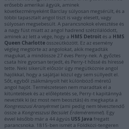
erősebb amerikai ágyúk, aminek
következményeként Barclay súlyosan megsérült, és a
többi tapasztalt angol tiszt is vagy elesett, vagy
súlyosan megsebesült. A parancsnokok elvesztése és
a nagy füst miatt az angol hadrend szétzilálódott,
aminek az lett a vége, hogy a
HMS Detroit
és a
HMS
Queen Charlotte
összeütközött. Ez az esemény
végleg megtörte az angolokat, akik megadták
magukat, a mindössze 27 éves Perry-nek. A győztes
csata híre gyorsan terjedt, és Perry-t hőssé és híressé
tette. Neki sikerült először úgy megütköznie angol
hajókkal, hogy a sajátjai közül egy sem süllyedt el.
Sőt, egyből zsákmányolt hét különböző méretű
angol hajót. Természetesen nem maradtak el a
kitüntetések és az előléptetés se, Perry-t kapitánnyá
nevezték ki (ez most nem beosztás) és megkapta a
Kongresszusi Aranyérmet
(ami pedig nem tévesztendő
össze a
Kongresszusi Becsület Érdeméremmel
). Egy
évvel később már a 44 ágyús
USS Java
fregatt
parancsnoka. 1815-ben ismét a Földközi-tengeren