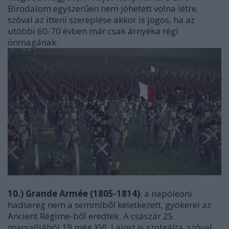
Birodalom egyszerűen nem jöhetett volna létre,
szóval az itteni szereplése akkor is jogos, ha az
utóbbi 60-70 évben már csak árnyéka régi
önmagának.
10.) Grande Armée (1805-1814)
: a napóleoni
hadsereg nem a semmiből keletkezett, gyökerei az
Ancient Régime-ből eredtek. A császár 25
marsalljából 19 még XVI. Lajost is szolgálta, szóval