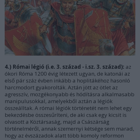
4.) Római légió (i.e. 3. század - i.sz. 3. század):
az
ókori Róma 1200 évig létezett ugyan, de katonái az
első pár száz évben inkább a hoplitákéhoz hasonló
harcmodort gyakorolták. Aztán jött az ötlet az
agresszív, mozgékonyabb és hódításra alkalmasabb
manipulusokkal, amelyekből aztán a légiók
összeálltak. A római légiók történetét nem lehet egy
bekezdésbe összesűríteni, de aki csak egy kicsit is
olvasott a Köztársaság, majd a Császárság
történelméről, annak szemernyi kétsége sem marad,
hogy az évszázadok alatt több komoly reformon