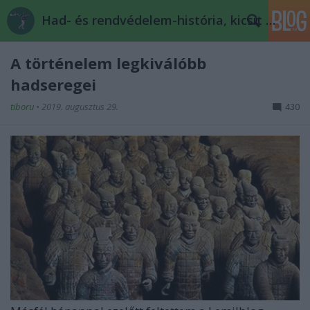
Had- és rendvédelem-história, kicsit másképp
A történelem legkiválóbb
hadseregei
tiboru
•
2019. augusztus 29.
430