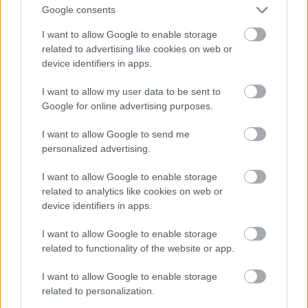
Google consents
8.) Mátyás Fekete Serege (1460-1490)
: a 15.
I want to allow Google to enable storage
századi magyar (oké: részben magyar) fegyveres erő
related to advertising like cookies on web or
(melynek kemény magját és legerősebb pillérét a
device identifiers in apps.
zsoldoshadsereg jelentette) ezekben az években ért
el a csúcsra, s már csak nemzeti önérzetünk miatt is
I want to allow my user data to be sent to
úgy gondoltam, hogy hazai versenyzőnek is
Google for online advertising purposes.
szerepelnie kell ebben a 15-ös listában. Sikeresen
vette fel a harcot a környező államok hadseregeivel
I want to allow Google to send me
(törökkel, csehekkel, osztrákokkal, de még a lengyel
personalized advertising.
tesókkal is), s több pontot gyűjtött, mint amennyit
veszített. Azt se felejtsük el, hogy ekkor született meg
I want to allow Google to enable storage
önálló haderőnemként az, amit később Dunai
related to analytics like cookies on web or
Flottillaként ismertünk meg. A Fekete Sereg nem
device identifiers in apps.
csak a honvédő harcokban, hanem az offenzív,
területgyarapító csatákban is kitett magáért.
I want to allow Google to enable storage
related to functionality of the website or app.
I want to allow Google to enable storage
related to personalization.