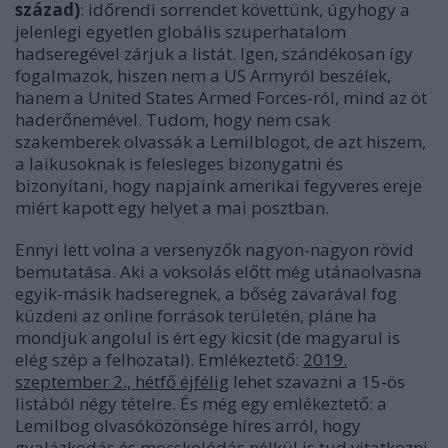
század)
: időrendi sorrendet követtünk, úgyhogy a
jelenlegi egyetlen globális szuperhatalom
hadseregével zárjuk a listát. Igen, szándékosan így
fogalmazok, hiszen nem a US Armyról beszélek,
hanem a United States Armed Forces-ról, mind az öt
haderőnemével. Tudom, hogy nem csak
szakemberek olvassák a Lemilblogot, de azt hiszem,
a laikusoknak is felesleges bizonygatni és
bizonyítani, hogy napjaink amerikai fegyveres ereje
miért kapott egy helyet a mai posztban.
Ennyi lett volna a versenyzők nagyon-nagyon rövid
bemutatása. Aki a voksolás előtt még utánaolvasna
egyik-másik hadseregnek, a bőség zavarával fog
küzdeni az online források területén, pláne ha
mondjuk angolul is ért egy kicsit (de magyarul is
elég szép a felhozatal). Emlékeztető:
2019.
szeptember 2., hétfő éjfélig
lehet szavazni a 15-ös
listából négy tételre. És még egy emlékeztető: a
Lemilbog olvasóközönsége híres arról, hogy
gyalázkodás és mocskolódás nélkül is tud vitatkozni.