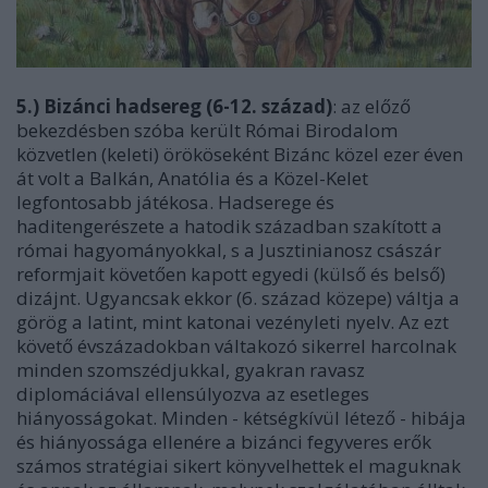
5.) Bizánci hadsereg (6-12. század)
: az előző
bekezdésben szóba került Római Birodalom
közvetlen (keleti) örököseként Bizánc közel ezer éven
át volt a Balkán, Anatólia és a Közel-Kelet
legfontosabb játékosa. Hadserege és
haditengerészete a hatodik században szakított a
római hagyományokkal, s a Jusztinianosz császár
reformjait követően kapott egyedi (külső és belső)
dizájnt. Ugyancsak ekkor (6. század közepe) váltja a
görög a latint, mint katonai vezényleti nyelv. Az ezt
követő évszázadokban váltakozó sikerrel harcolnak
minden szomszédjukkal, gyakran ravasz
diplomáciával ellensúlyozva az esetleges
hiányosságokat. Minden - kétségkívül létező - hibája
és hiányossága ellenére a bizánci fegyveres erők
számos stratégiai sikert könyvelhettek el maguknak