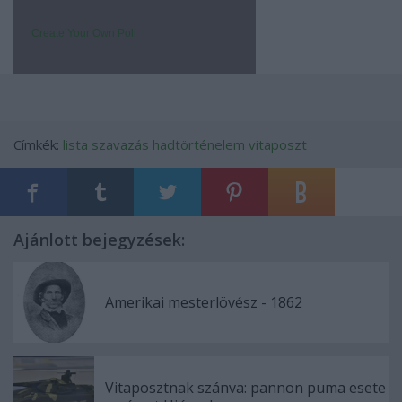
Create Your Own Poll
Címkék:
lista
szavazás
hadtörténelem
vitaposzt
Ajánlott bejegyzések:
Amerikai mesterlövész - 1862
Vitaposztnak szánva: pannon puma esete