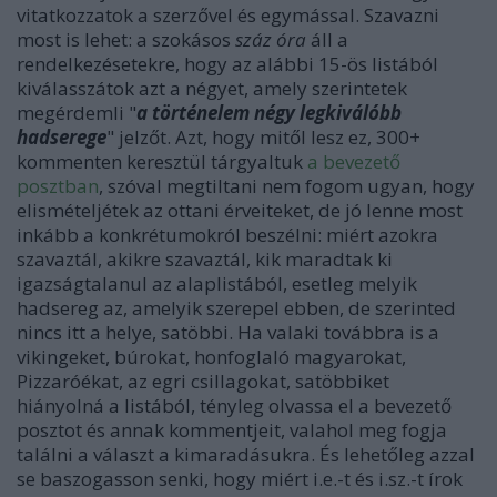
vitatkozzatok a szerzővel és egymással. Szavazni
most is lehet: a szokásos
száz óra
áll a
rendelkezésetekre, hogy az alábbi 15-ös listából
kiválasszátok azt a négyet, amely szerintetek
megérdemli "
a történelem négy legkiválóbb
hadserege
" jelzőt. Azt, hogy mitől lesz ez, 300+
kommenten keresztül tárgyaltuk
a bevezető
posztban
, szóval megtiltani nem fogom ugyan, hogy
elismételjétek az ottani érveiteket, de jó lenne most
inkább a konkrétumokról beszélni: miért azokra
szavaztál, akikre szavaztál, kik maradtak ki
igazságtalanul az alaplistából, esetleg melyik
hadsereg az, amelyik szerepel ebben, de szerinted
nincs itt a helye, satöbbi. Ha valaki továbbra is a
vikingeket, búrokat, honfoglaló magyarokat,
Pizzaróékat, az egri csillagokat, satöbbiket
hiányolná a listából, tényleg olvassa el a bevezető
posztot és annak kommentjeit, valahol meg fogja
találni a választ a kimaradásukra. És lehetőleg azzal
se baszogasson senki, hogy miért i.e.-t és i.sz.-t írok