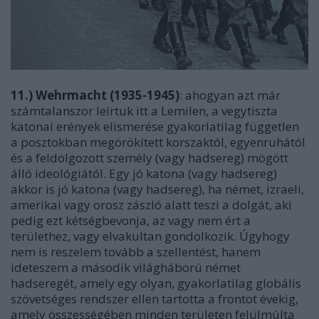
11.) Wehrmacht (1935-1945)
: ahogyan azt már
számtalanszor leírtuk itt a Lemilen, a vegytiszta
katonai erények elismerése gyakorlatilag független
a posztokban megörökített korszaktól, egyenruhától
és a feldolgozott személy (vagy hadsereg) mögött
álló ideológiától. Egy jó katona (vagy hadsereg)
akkor is jó katona (vagy hadsereg), ha német, izraeli,
amerikai vagy orosz zászló alatt teszi a dolgát, aki
pedig ezt kétségbevonja, az vagy nem ért a
területhez, vagy elvakultan gondolkozik. Úgyhogy
nem is reszelem tovább a szellentést, hanem
ideteszem a második világháború német
hadseregét, amely egy olyan, gyakorlatilag globális
szövetséges rendszer ellen tartotta a frontot évekig,
amely összességében minden területen felülmúlta