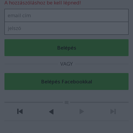
A hozzászóláshoz be kell lépned!
VAGY