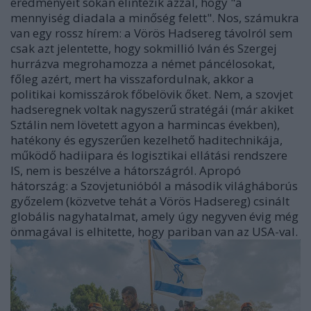
eredményeit sokan elintézik azzal, hogy "a
mennyiség diadala a minőség felett". Nos, számukra
van egy rossz hírem: a Vörös Hadsereg távolról sem
csak azt jelentette, hogy sokmillió Iván és Szergej
hurrázva megrohamozza a német páncélosokat,
főleg azért, mert ha visszafordulnak, akkor a
politikai komisszárok főbelövik őket. Nem, a szovjet
hadseregnek voltak nagyszerű stratégái (már akiket
Sztálin nem lövetett agyon a harmincas években),
hatékony és egyszerűen kezelhető haditechnikája,
működő hadiipara és logisztikai ellátási rendszere
IS, nem is beszélve a hátországról. Apropó
hátország: a Szovjetunióból a második világháborús
győzelem (közvetve tehát a Vörös Hadsereg) csinált
globális nagyhatalmat, amely úgy negyven évig még
önmagával is elhitette, hogy pariban van az USA-val.