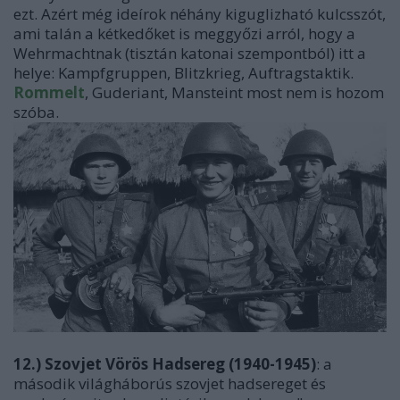
ezt. Azért még ideírok néhány kiguglizható kulcsszót,
ami talán a kétkedőket is meggyőzi arról, hogy a
Wehrmachtnak (tisztán katonai szempontból) itt a
helye: Kampfgruppen, Blitzkrieg, Auftragstaktik.
Rommelt
, Guderiant, Mansteint most nem is hozom
szóba.
12.) Szovjet Vörös Hadsereg (1940-1945)
: a
második világháborús szovjet hadsereget és