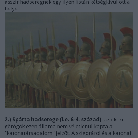
asszír hadseregnek egy ilyen listán kétségkívül ott a
helye.
2.) Spárta hadserege (i.e. 6-4. század)
: az ókori
görögök ezen állama nem véletlenül kapta a
"katonatársadalom" jelzőt. A szigoráról és a katonai