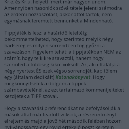
Kr.e. és Kr.u. helyett, mert már nagyon unom.
Amennyiben hasonlók szóvá tétele jelenti számodra
az érdemi hozzászólást, akkor attól tartok, nem
egymásnak teremtett bennünket a Mindenható.
Tippjáték is lesz: a határidő leteltéig
bekommentelheted, hogy szerinted melyik négy
hadsereg és milyen sorrendben fog győzni a
szavazáson. Figyelem tehát: a tippjátékban NEM az
számít, hogy te kikre szavaztál, hanem hogy
szerinted a többség kikre voksolt. Az, aki eltalálja a
négy nyertest ÉS ezek végső sorrendjét, kap tőlem
egy (általam dedikált)
Katonakönyvet
. Hogy
megkönnyítsétek a dolgom a tippek
számbavételénél, az ezt tartalmazó kommentjeiteket
kezdjétek a TIPP szóval.
Hogy a szavazási preferenciákat ne befolyásolják a
mások által már leadott voksok, a részeredményt
elrejtem és majd a jövő hét második felében hozom
nyilvánosságra egy rövid értékelő poszt keretein