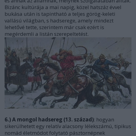
és annak az államnak, melynek szolgálatában álltak.
Bizánc kultúrája a mai napig, közel hatszáz évvel
bukása után is tapintható a teljes görög-keleti
vallású világban, s hadserege, amely mindezt
lehetővé tette, szerintem már csak ezért is
megérdemli a listán szerepeltetést.
6.) A mongol hadsereg (13. század)
: hogyan
sikerülhetett egy relatív alacsony lélekszámú, tipikus
nomád életmódot folytató pásztornépnek