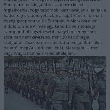
Bonaparte-nak legalább azzal nem kellett
foglalkoznia, hogy tábornoki kart neveljen ki annak a
hadseregnek, amelyet aztán a saját képére formált
és végigtrappolt velük Európán. A Moszkva ellen
induló Grande Armée egyike volt a nemzetiségi
szempontból legszínesebb nagy hadseregeknek,
soraiban nem kevesebb, mint 20 náció tagjai
szolgáltak. Csak az orosz tél tudta megállítani őket,
de attól még Austerlitzet, Jénát, Marengót, Ulmot
vagy Wagramot nem lehet elfelejteni.