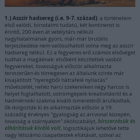
1.) Asszír hadsereg (i.e. 9-7. század)
: a történelem
első valódi, birodalmi tudatú, két kontinenst is
érintő, 200 éven át vetélytárs nélküli
nagyhatalmának gyors, már-már brutális
terjeszkedése nem valósulhatott volna meg az asszír
hadsereg nélkül. Ez a fegyveres erő számos elsőséget
tudhat a magáénak: elsőként készítettek vasból
fegyvereket, lovasságuk először alkalmazta
tervszerűen és tömegesen az általunk szinte már
kisajátított "nyeregből hátrafelé nyilazás"
művészetét, nehéz harci szekereiken négy harcos is
helyet foglalhatott, ostromgépeik kreativitásról és a
hadmérnöki szakma kiváló ismeretéről árulkodtak,
ők dolgozták ki és alkalmazták először a 19.
századig érvényes "gyalogság az arcvonal közepén,
lovasság a szárnyakon" ökölszabályt,
hírszerzésük és
elhárításuk kiváló volt
, logisztikájuk lehetővé tette
nagy létszámú csapattestek ellátását, szóval az