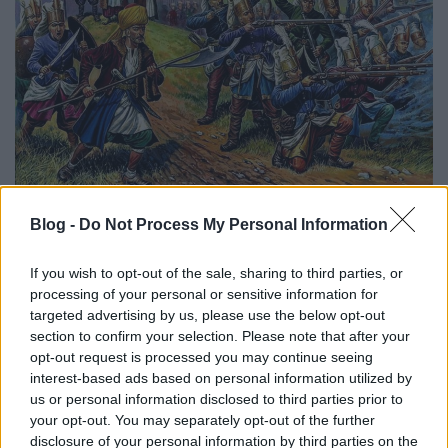
7.) Oszmán hadsereg (14-17. század)
:
Blog -
Do Not Process My Personal Information
Konstantinápoly 1453-as elfoglalását követően az
akkor már egy jó évszázada kiváló formában levő
If you wish to opt-out of the sale, sharing to third parties, or
törökök gyakorlatilag ugyanazzal a lendülettel
processing of your personal or sensitive information for
átvették a Bizánci Birodalom geopolitikai helyét és
targeted advertising by us, please use the below opt-out
szerepét, amit aztán még bővítettek is.
section to confirm your selection. Please note that after your
Hadseregükkel, kormányzati politikájukkal és
opt-out request is processed you may continue seeing
elveikkel mi is alaposan megismerkedhettünk, ilyen
interest-based ads based on personal information utilized by
szempontból nem kívánt közösséget vállalva a
us or personal information disclosed to third parties prior to
balkáni és közel-keleti nációkkal. Az oszmán katonai
your opt-out. You may separately opt-out of the further
kvalitásokról (amelyek három kontinensen is
disclosure of your personal information by third parties on the