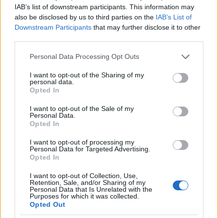
IAB’s list of downstream participants. This information may
bemutatkoztak) számos helyen olvashat magyarul is
also be disclosed by us to third parties on the
IAB’s List of
az érdeklődő, szóval nem szaporítom a szót, csak
Downstream Participants
that may further disclose it to other
megerősítem, hogy török barátaink nem véletlenül
third parties.
kerültek bele ebbe a 15-ös válogatásba; Jumurdzsák
ide vagy oda, vastagon megérdemlik.
Please note that this website/app uses one or more Google
Personal Data Processing Opt Outs
services and may gather and store information including but
not limited to your visit or usage behaviour. You may click to
I want to opt-out of the Sharing of my
personal data.
grant or deny consent to Google and its third-party tags to
Opted In
use your data for below specified purposes in below Google
consent section.
I want to opt-out of the Sale of my
Personal Data.
Opted In
I want to opt-out of processing my
Personal Data for Targeted Advertising.
Opted In
I want to opt-out of Collection, Use,
Retention, Sale, and/or Sharing of my
Personal Data that Is Unrelated with the
Purposes for which it was collected.
Opted Out