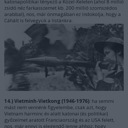
katonapolitikai tényező a Közel-Keleten (ahol 8 millió
zsidó néz farkasszemet kb. 200 millió szomszédos
arabbal), nos, már önmagában ez indokolja, hogy a
Cáhált is felvegyük a listánkra.
14.) Vietminh-Vietkong (1946-1976)
: ha semmi
mást nem vennénk figyelembe, csak azt, hogy
Vietnam harminc év alatt katonai (és politikai)
győzelmet aratott Franciaország és az USA felett,
nos, már ennyi is elegendő lenne ahhoz, hogy