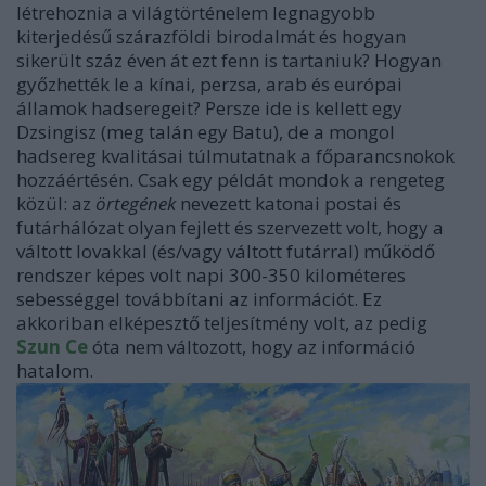
létrehoznia a világtörténelem legnagyobb
kiterjedésű szárazföldi birodalmát és hogyan
sikerült száz éven át ezt fenn is tartaniuk? Hogyan
győzhették le a kínai, perzsa, arab és európai
államok hadseregeit? Persze ide is kellett egy
Dzsingisz (meg talán egy Batu), de a mongol
hadsereg kvalitásai túlmutatnak a főparancsnokok
hozzáértésén. Csak egy példát mondok a rengeteg
közül: az
örtegének
nevezett katonai postai és
futárhálózat olyan fejlett és szervezett volt, hogy a
váltott lovakkal (és/vagy váltott futárral) működő
rendszer képes volt napi 300-350 kilométeres
sebességgel továbbítani az információt. Ez
akkoriban elképesztő teljesítmény volt, az pedig
Szun Ce
óta nem változott, hogy az információ
hatalom.