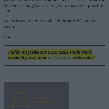
Köszönöm, hogy ez nem fog változni ezzel a poszttal
sem.
Kellemes nyárutót és civilizált hangvételű vitákat
kíván:
tiboru
Ápdét: megszületett a szavazás eredményét
értékelő poszt, amit
ide kattintva
érhettek el.
Az alábbiak közül szerinted
melyik a történelem négy
legkiválóbb hadserege? (Bocs, de
bezárt a bazár...)