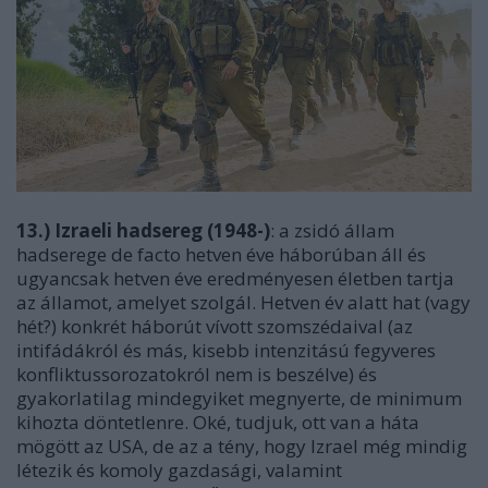
13.) Izraeli hadsereg (1948-)
: a zsidó állam
hadserege de facto hetven éve háborúban áll és
ugyancsak hetven éve eredményesen életben tartja
az államot, amelyet szolgál. Hetven év alatt hat (vagy
hét?) konkrét háborút vívott szomszédaival (az
intifádákról és más, kisebb intenzitású fegyveres
konfliktussorozatokról nem is beszélve) és
gyakorlatilag mindegyiket megnyerte, de minimum
kihozta döntetlenre. Oké, tudjuk, ott van a háta
mögött az USA, de az a tény, hogy Izrael még mindig
létezik és komoly gazdasági, valamint