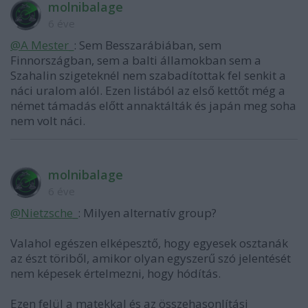
molnibalage
6 éve
@A Mester_
: Sem Besszarábiában, sem
Finnországban, sem a balti államokban sem a
Szahalin szigeteknél nem szabadítottak fel senkit a
náci uralom alól. Ezen listából az első kettőt még a
német támadás előtt annaktálták és japán meg soha
nem volt náci.
molnibalage
6 éve
@Nietzsche_
: Milyen alternatív group?
Valahol egészen elképesztő, hogy egyesek osztanák
az észt töriből, amikor olyan egyszerű szó jelentését
nem képesek értelmezni, hogy hódítás.
Ezen felül a matekkal és az összehasonlítási