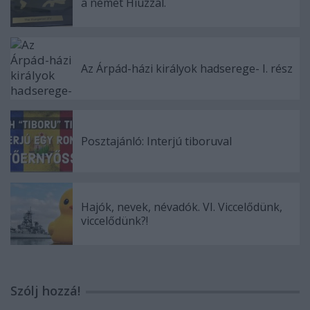
a német Hiúzzal.
Az Árpád-házi királyok hadserege- I. rész
Posztajánló: Interjú tiboruval
Hajók, nevek, névadók. VI. Viccelődünk,
viccelődünk?!
Szólj hozzá!