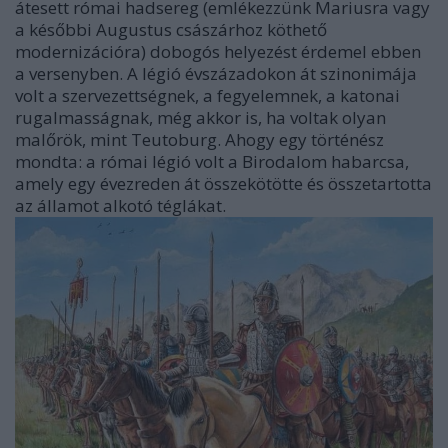
átesett római hadsereg (emlékezzünk Mariusra vagy
a későbbi Augustus császárhoz köthető
modernizációra) dobogós helyezést érdemel ebben
a versenyben. A légió évszázadokon át szinonimája
volt a szervezettségnek, a fegyelemnek, a katonai
rugalmasságnak, még akkor is, ha voltak olyan
malőrök, mint Teutoburg. Ahogy egy történész
mondta: a római légió volt a Birodalom habarcsa,
amely egy évezreden át összekötötte és összetartotta
az államot alkotó téglákat.