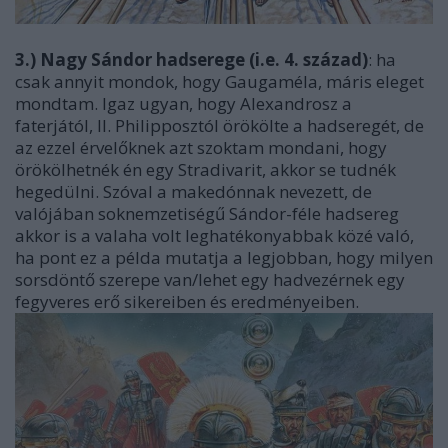
3.) Nagy Sándor hadserege (i.e. 4. század)
: ha
csak annyit mondok, hogy Gaugaméla, máris eleget
mondtam. Igaz ugyan, hogy Alexandrosz a
faterjától, II. Philipposztól örökölte a hadseregét, de
az ezzel érvelőknek azt szoktam mondani, hogy
örökölhetnék én egy Stradivarit, akkor se tudnék
hegedülni. Szóval a makedónnak nevezett, de
valójában soknemzetiségű Sándor-féle hadsereg
akkor is a valaha volt leghatékonyabbak közé való,
ha pont ez a példa mutatja a legjobban, hogy milyen
sorsdöntő szerepe van/lehet egy hadvezérnek egy
fegyveres erő sikereiben és eredményeiben.