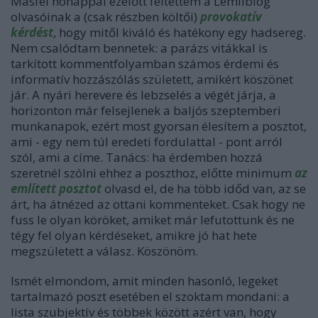
Másfél hónappal ezelőtt feltettem a Lemilblog
olvasóinak a (csak részben költői)
provokatív
kérdést
, hogy mitől kiváló és hatékony egy hadsereg.
Nem csalódtam bennetek: a parázs vitákkal is
tarkított kommentfolyamban számos érdemi és
informatív hozzászólás született, amikért köszönet
jár. A nyári herevere és lebzselés a végét járja, a
horizonton már felsejlenek a baljós szeptemberi
munkanapok, ezért most gyorsan élesítem a posztot,
ami - egy nem túl eredeti fordulattal - pont arról
szól, ami a címe. Tanács: ha érdemben hozzá
szeretnél szólni ehhez a poszthoz, előtte minimum
az
említett posztot
olvasd el, de ha több időd van, az se
árt, ha átnézed az ottani kommenteket. Csak hogy ne
fuss le olyan köröket, amiket már lefutottunk és ne
tégy fel olyan kérdéseket, amikre jó hat hete
megszületett a válasz. Köszönöm.
Ismét elmondom, amit minden hasonló, legeket
tartalmazó poszt esetében el szoktam mondani: a
lista szubjektív és többek között azért van, hogy