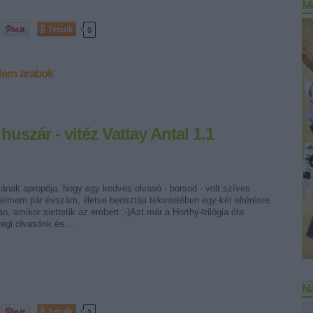
M
Tetszik
0
elem
arabok
uszár - vitéz Vattay Antal 1.1
ának apropója, hogy egy kedves olvasó - borsod - volt szíves
gyelmem pár évszám, illetve beosztás tekintetében egy-két eltérésre.
an, amikor siettetik az embert :-)Azt már a Horthy-trilógia óta
 régi olvasónk és…
N
Tetszik
0