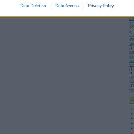
lo
Data Deletion
Data Access
Privacy Policy
ma
né
(
1
os
pes
po
pr
re
(
5
sig
(
1
sz
sz
sz
ten
(
1
(
1
(
7
)
vá
(
1
wy
Ve