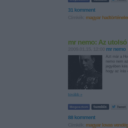
31
komment
Címkék:
magyar
hadtörténel
mr nemo: Az utolsó h
2009.01.15. 12:00
mr nemo
Azt már a Hor
nemo nem az 
jegyében kész
hogy az írás 
tovább »
88
komment
Címkék:
magyar
lovas
vendég