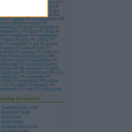
vasság
(
11
)
lövészárok
(
5
)
magyar
(
157
)
kett
(
7
)
monarchia
(
13
)
múzeum
(
12
)
met
(
68
)
nevezéktan
(
5
)
nők
(
12
)
ókor
3
)
olasz
(
13
)
önvédelem
(
5
)
orosz
(
31
)
trom
(
7
)
osztrák
(
30
)
osztrák magyar
(
28
)
tis
(
6
)
plakát
(
12
)
podcast
(
9
)
lgárháború
(
5
)
porosz
(
5
)
portugál
(
6
)
ogramajánló
(
10
)
reform
(
6
)
reklám
(
5
)
ndőr
(
7
)
rendőrség
(
10
)
rendvédelem
3
)
róma
(
13
)
román
(
9
)
rövidhír
(
18
)
int
(
6
)
skandináv
(
7
)
skót
(
6
)
sorozat
5
)
spanyol
(
5
)
svájci
(
5
)
svéd
(
7
)
ámítógép
(
9
)
szavazás
(
20
)
szerb
(
11
)
lovák
(
5
)
szolgálati közlemény
(
39
)
ovjet
(
63
)
sztálin
(
5
)
telefonkártya
(
6
)
geralattjáró
(
17
)
tengerészgyalogos
0
)
terror
(
25
)
titkosszolgálat
(
71
)
török
5
)
tűzfegyver
(
9
)
ünnep
(
5
)
usa
(
54
)
USA
utánközlés
(
24
)
vadászgép
(
12
)
rostrom
(
7
)
vendégposzt
(
80
)
vértanú
1
)
vicc
(
7
)
vietnam
(
5
)
vitaposzt
(
76
)
socki légió
(
12
)
zene
(
11
)
A többi címke
zérkar és szerzők
Thaddeus Griffin
(
profil
)
Neoprimitív
(
profil
)
tiboru
(
profil
)
csurtus
(
profil
)
Professor Pizka
(
profil
)
sandinista
(
profil
)