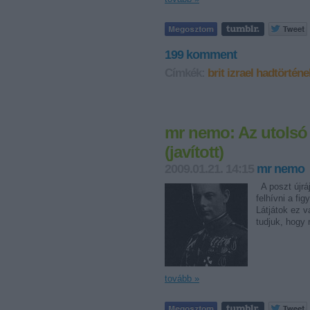
199
komment
Címkék:
brit
izrael
hadtörtén
mr nemo: Az utolsó h
(javított)
2009.01.21. 14:15
mr nemo
A poszt újráj
felhívni a fi
Látjátok ez v
tudjuk, hogy
tovább »