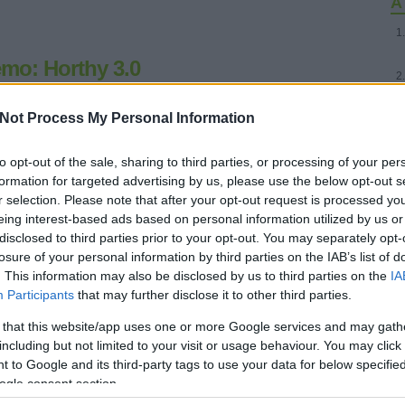
A 
emo: Horthy 3.0
stengerész-kormányzónk életútja felvázolásának harmadik
Not Process My Personal Information
tünk, s - akárcsak az elsőt és a másodikat - ezt is mr. nemo,
os vendégposztolónk tálalja elétek. Mivel a szerző (a téma
, valamint a lemilblog írott és íratlan…
to opt-out of the sale, sharing to third parties, or processing of your per
formation for targeted advertising by us, please use the below opt-out s
r selection. Please note that after your opt-out request is processed y
eing interest-based ads based on personal information utilized by us or
disclosed to third parties prior to your opt-out. You may separately opt-
losure of your personal information by third parties on the IAB’s list of
Tetszik
0
. This information may also be disclosed by us to third parties on the
IA
Participants
that may further disclose it to other third parties.
 that this website/app uses one or more Google services and may gath
hy
hadtörténelem
vendégposzt
including but not limited to your visit or usage behaviour. You may click 
 to Google and its third-party tags to use your data for below specifi
ogle consent section.