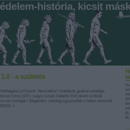
édelem-história, kicsit más
Ha
1.0 - a születés
k
Ös
le
 HaHagana LeYisra’el. Nemzetközi híradások gyakori vendége,
in
efense Force (IDF), vagyis Izraeli Védelmi Erő néven szokták
tör
ost mit mondjak? Megértem, némileg egyszerűbb a héber verziónál.
té
442810}--> …
ne
BL
BL