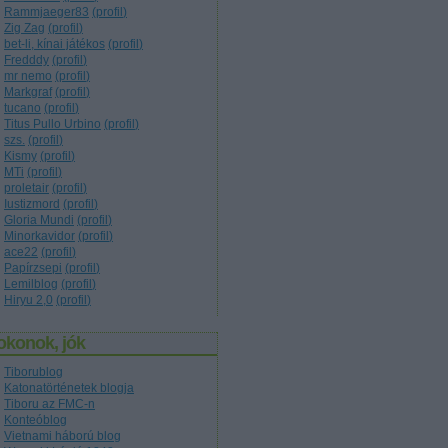
Rammjaeger83
(
profil
)
Zig Zag
(
profil
)
bet-li, kínai játékos
(
profil
)
Fredddy
(
profil
)
mr nemo
(
profil
)
Markgraf
(
profil
)
tucano
(
profil
)
Titus Pullo Urbino
(
profil
)
szs.
(
profil
)
Kismy
(
profil
)
MTi
(
profil
)
proletair
(
profil
)
Iustizmord
(
profil
)
Gloria Mundi
(
profil
)
Minorkavidor
(
profil
)
ace22
(
profil
)
Papírzsepi
(
profil
)
Lemilblog
(
profil
)
Hiryu 2,0
(
profil
)
okonok, jók
Tiborublog
Katonatörténetek blogja
Tiboru az FMC-n
Konteóblog
Vietnami háború blog