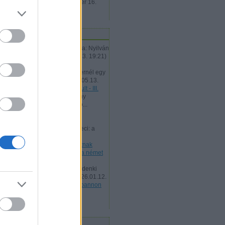
hozzászólás
2018. szeptember 16.
11:17
tolsó öt komment
Albu:
@Rosszindulatú Vászka: Nyilván
fonetikusan írják...
(
2026.05.13. 19:21
)
General Protection Fault - III.
Albu:
@stoppos76: És ma mernél egy
önvezető autóba üln...
(
2026.05.13.
19:20
)
General Protection Fault - III.
Wildhunt:
@zord íjász: néhány
havonta visszanéztem ide, ho...
(
2026.02.24. 19:50
)
Amerikai
mesterlövész - 1862
tesz-vesz:
@Mesterséges Geci: a
századvég listája alapján...
(
2026.01.12. 12:48
)
Vitaposztnak
szánva: pannon puma esete a német
Hiúzzal.
tesz-vesz:
"ezek alapján mindenki
eldöntheti, az elérhető l...
(
2026.01.12.
12:46
)
Vitaposztnak szánva: pannon
puma esete a német Hiúzzal.
Utolsó 20
ontosabb címkék