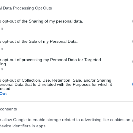
emo: Horthy 2.0
l Data Processing Opt Outs
ritkán jó! - mondja az ősrégi szólás, amit mr nemo nyugodtan fel
U
ttónak virtuális címerére. Festina lente!, azaz iparkodj komótosan! -
o opt-out of the Sharing of my personal data.
redes bölcsesség; a nagysikerű első rész megjelenése után alig 82
In
 máris olvashatjuk a várva…
o opt-out of the Sale of my Personal Data.
In
to opt-out of processing my Personal Data for Targeted
ing.
Tetszik
0
In
o opt-out of Collection, Use, Retention, Sale, and/or Sharing
ersonal Data that Is Unrelated with the Purposes for which it
hy
hadtörténelem
haditengerészet
i. világháború
lected.
Out
consents
mo: Horthy, a dualista playboy
o allow Google to enable storage related to advertising like cookies on
evice identifiers in apps.
F