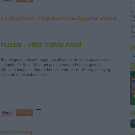
Hé
3
10
em
ii világháború
i. világháború
lovasság
javított változat
17
24
31
<<
uszár - vitéz Vattay Antal
L
L
thy-trilógia óta tudjuk, hogy régi olvasónk és vendégszerzőnk, mr
O
a kapkodós típus. Mostani posztja sem a hebehurgyaság
ült: alsó hangon is három hónapja várunk rá :-)Sebaj; a lényeg,
elkészült és olvasható itt lent.…
Tetszik
Pi
0
poszt
lovasság