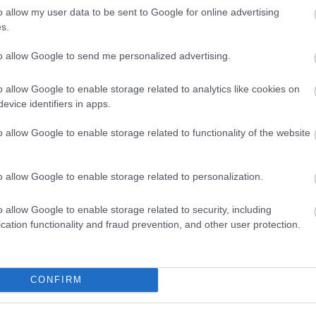
el gazdagodik blogunk vendégjátékosainak névsora: mr nemo (aki
o allow my user data to be sent to Google for online advertising
kommentezőből nőtte ki magát poszt-szerzővé) nem kis fába vágta
18
amikor a magyar történelem harmadik és egyben utolsó (?)
aj
s.
(
1
ól, vitéz nagybányai Horthy Miklósról…
áti
(
1
to allow Google to send me personalized advertising.
bi
(
6
)
cí
o allow Google to enable storage related to analytics like cookies on
cs
evice identifiers in apps.
(
2
er
fe
Tetszik
0
o allow Google to enable storage related to functionality of the website
ga
(
6
)
ha
ha
engerészet
i. világháború
osztrák magyar
vendégposzt
ha
o allow Google to enable storage related to personalization.
ha
(
2
he
o allow Google to enable storage related to security, including
bű
hu
cation functionality and fraud prevention, and other user protection.
SÜTI BEÁLLÍTÁSOK MÓDOSÍTÁSA
ii 
ját
ka
ké
(
5
)
CONFIRM
aj
ku
lé
ma