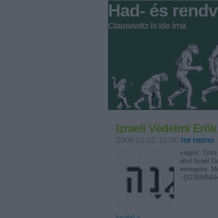
Had- és rendv
Clausewitz is ide írna
Izraeli Védelmi Erők 
2009.03.02. 12:00
mr nemo
vagyis: Tzva
ahol Israel D
emlegetni. M
--{12359456
tovább »