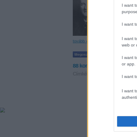
Új szereplőv
I want t
sorsszerűen 
a fejszéjét, 
purpose
kormányzójár
I want 
I want t
tovább »
web or d
I want t
or app.
88
komment
Címkék:
magyar
horthy
hadit
I want t
I want t
authenti