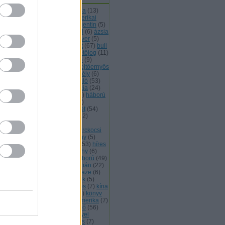
48 49
(
46
)
afganisztán
(
6
)
afrika
(
13
)
ánló
(
88
)
alagút
(
7
)
állat
(
8
)
amerikai
02
)
angolok
(
8
)
arabok
(
16
)
argentin
(
5
)
rányítás
(
13
)
atom
(
13
)
ausztrál
(
6
)
ázsia
5
)
balkán
(
6
)
betyár
(
5
)
biofegyver
(
5
)
ztonságpolitika
(
6
)
brazil
(
7
)
brit
(
67
)
buli
büntetésvégrehajtás
(
7
)
büntetőjog
(
11
)
mer
(
6
)
csata
(
9
)
csatabemutató
(
9
)
endőrség
(
6
)
dél amerika
(
11
)
ejtőernyős
8
)
életrajz
(
41
)
elmélet
(
12
)
erdély
(
6
)
őd
(
8
)
értékelőposzt
(
7
)
évforduló
(
53
)
gyver
(
8
)
ferencjózsef
(
11
)
francia
(
24
)
llup
(
5
)
görgey
(
13
)
görögök
(
5
)
háború
háborús bűn
(
8
)
hadifogoly
(
5
)
ditechnika
(
98
)
haditengerészet
(
54
)
dsereg
(
16
)
hadtörténelem
(
162
)
dtörténet
(
23
)
hadvezérek
(
9
)
gyományőrzők
(
5
)
hajók
(
5
)
harckocsi
3
)
határőrség
(
7
)
hellókarácsony
(
5
)
lyi háborúk
(
17
)
hidegháború
(
53
)
híres
nözők
(
8
)
honvédség
(
12
)
horthy
(
6
)
mint
(
24
)
huszár
(
10
)
i. világháború
(
49
)
világháború
(
108
)
izrael
(
26
)
japán
(
22
)
ék
(
6
)
k.u.k.
(
8
)
kalóz
(
6
)
kamikaze
(
6
)
nada
(
7
)
katonazene
(
10
)
kelták
(
5
)
mek és hírszerzők
(
59
)
kiképzés
(
7
)
kína
kínai
(
5
)
kivégzés
(
6
)
könyv
(
5
)
könyv
ánló
(
5
)
középkor
(
12
)
közép amerika
(
7
)
ba
(
9
)
különlegesek
(
71
)
légierő
(
56
)
gvédelem
(
9
)
lengyel
(
17
)
lengyel
gyar barátság
(
8
)
lista
(
5
)
lovas
(
7
)