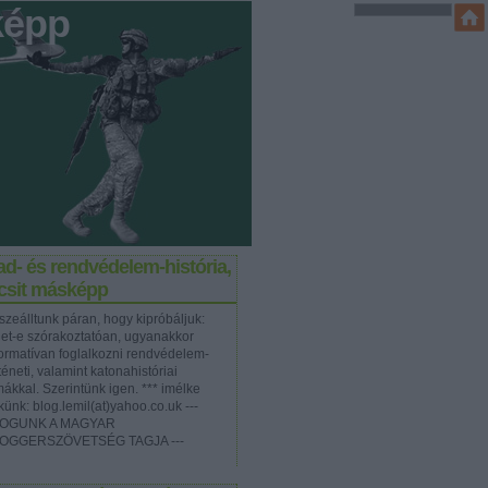
képp
d- és rendvédelem-história,
icsit másképp
szeálltunk páran, hogy kipróbáljuk:
het-e szórakoztatóan, ugyanakkor
formatívan foglalkozni rendvédelem-
téneti, valamint katonahistóriai
mákkal. Szerintünk igen. *** imélke
künk: blog.lemil(at)yahoo.co.uk ---
OGUNK A MAGYAR
OGGERSZÖVETSÉG TAGJA ---