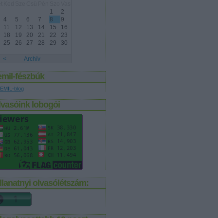
t
Ked
Sze
Csü
Pén
Szo
Vas
1
2
4
5
6
7
8
9
11
12
13
14
15
16
18
19
20
21
22
23
25
26
27
28
29
30
<
Archív
emil-fészbúk
EMIL-blog
lvasóink lobogói
llanatnyi olvasólétszám: