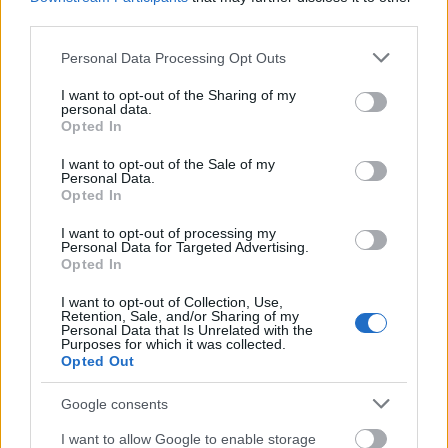
Az Árpád-házi királyok hadserege- I.
third parties.
rész
Please note that this website/app uses one or more Google
Personal Data Processing Opt Outs
services and may gather and store information including but
Fredddy
•
2020. április 22.
158
not limited to your visit or usage behaviour. You may click to
I want to opt-out of the Sharing of my
personal data.
grant or deny consent to Google and its third-party tags to
Opted In
Hazánk első nagy uralkodódinasztiájáról, az
use your data for below specified purposes in below Google
Árpádokról mindannyian tanultunk a
consent section.
I want to opt-out of the Sale of my
történelemórákon, haladóbbak még egyik-másik
Personal Data.
haditettükre is ...
Opted In
I want to opt-out of processing my
Personal Data for Targeted Advertising.
Opted In
I want to opt-out of Collection, Use,
Retention, Sale, and/or Sharing of my
Personal Data that Is Unrelated with the
Purposes for which it was collected.
Opted Out
Google consents
I want to allow Google to enable storage