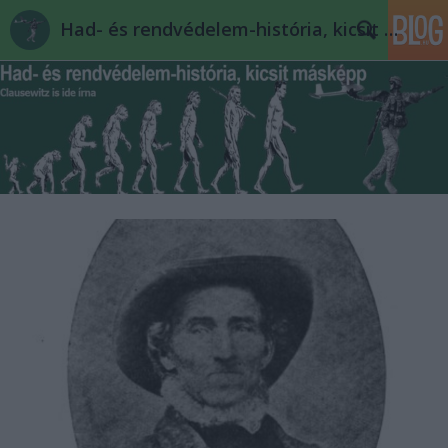
Had- és rendvédelem-história, kicsit másképp