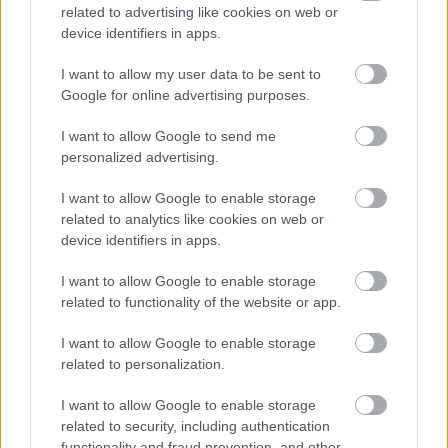
related to advertising like cookies on web or
device identifiers in apps.
I want to allow my user data to be sent to
Google for online advertising purposes.
Posztajánló: Interjú tiboruval
Lemilblog
•
2020. április 03.
23
I want to allow Google to send me
personalized advertising.
Szerintem a törzsolvasók jelentős hányadának nem
I want to allow Google to enable storage
kell bemutatnunk a Felderítőblogot. A Magyar
related to analytics like cookies on web or
Ejtőernyős-Felderítő Katonai Hagyományőrző Baráti
device identifiers in apps.
...
I want to allow Google to enable storage
related to functionality of the website or app.
I want to allow Google to enable storage
related to personalization.
I want to allow Google to enable storage
related to security, including authentication
functionality and fraud prevention, and other