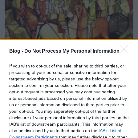
Blog -
Do Not Process My Personal Information
If you wish to opt-out of the sale, sharing to third parties, or
Az Árpád-házi királyok hadserege- II.
processing of your personal or sensitive information for
rész
targeted advertising by us, please use the below opt-out
section to confirm your selection. Please note that after your
Fredddy
•
2020. április 29.
240
opt-out request is processed you may continue seeing
interest-based ads based on personal information utilized by
Az
előző részben
szóvolt a sereg szervezéséről,
us or personal information disclosed to third parties prior to
felépítéséről, következzen most a felszerelésének
your opt-out. You may separately opt-out of the further
ismertetése.
disclosure of your personal information by third parties on the
Erre akkoriban nem létezett ...
IAB’s list of downstream participants. This information may
also be disclosed by us to third parties on the
IAB’s List of
Downstream Participants
that may further disclose it to other