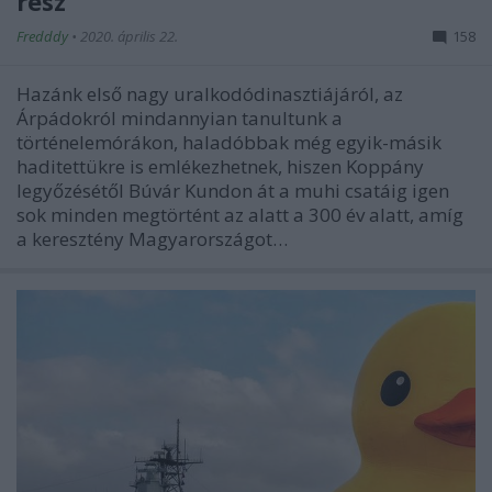
rész
Fredddy
•
2020. április 22.
158
Hazánk első nagy uralkodódinasztiájáról, az
Árpádokról mindannyian tanultunk a
történelemórákon, haladóbbak még egyik-másik
haditettükre is emlékezhetnek, hiszen Koppány
legyőzésétől Búvár Kundon át a muhi csatáig igen
sok minden megtörtént az alatt a 300 év alatt, amíg
a keresztény Magyarországot…