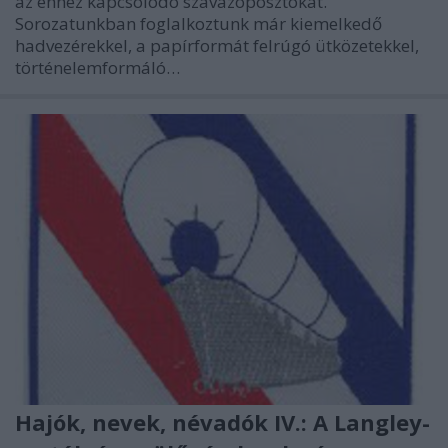
az ehhez kapcsolódó szavazóposztokat.
Sorozatunkban foglalkoztunk már kiemelkedő
hadvezérekkel, a papírformát felrúgó ütközetekkel,
történelemformáló…
Hajók, nevek, névadók IV.: A Langley-