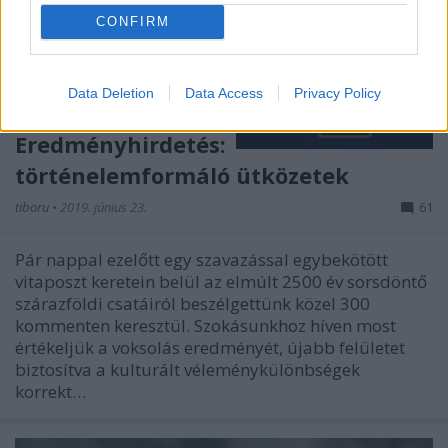
CONFIRM
Data Deletion
Data Access
Privacy Policy
Eredményhirdetés:
történelemformáló ütközetek
tiboru
•
2019. június 23.
61
Pár nappal ezelőtt egy szavazással egybekötött
vitaposzt keretein belül az elmúlt 2500 év sorsdöntő
szárazföldi csatáiról beszélgettünk közel 300
kommenten keresztül. Szokásunkhoz híven most
értékeljük a voksolás eredményét, újabb felületet
biztosítva a kulturált véleménykülönbségek
korrekt…