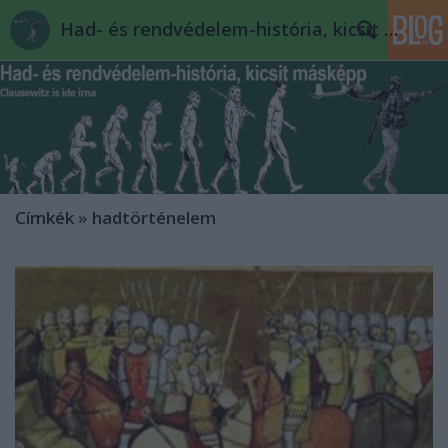
Had- és rendvédelem-história, kicsit másképp
Címkék
»
hadtörténelem