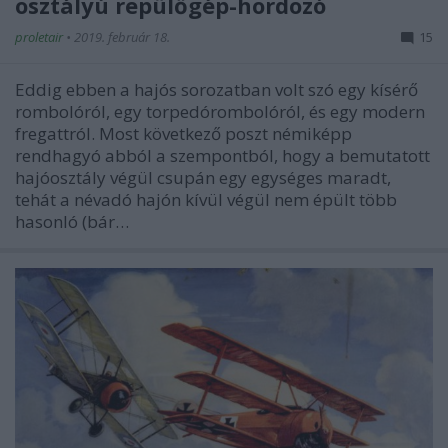
osztályú repülőgép-hordozó
proletair
•
2019. február 18.
15
Eddig ebben a hajós sorozatban volt szó egy kísérő
rombolóról, egy torpedórombolóról, és egy modern
fregattról. Most következő poszt némiképp
rendhagyó abból a szempontból, hogy a bemutatott
hajóosztály végül csupán egy egységes maradt,
tehát a névadó hajón kívül végül nem épült több
hasonló (bár…