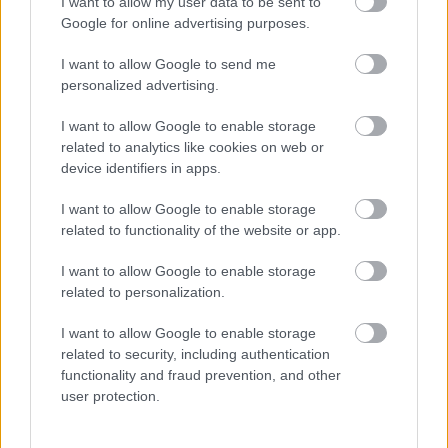
I want to allow my user data to be sent to
Mitől kiváló és hatékony egy
Google for online advertising purposes.
hadsereg?
I want to allow Google to send me
tiboru
•
2019. július 13.
335
personalized advertising.
Amint azt törzsolvasóink már tapasztalhatták, mai
I want to allow Google to enable storage
posztunk szerzője egyszerűen imád listákat
related to analytics like cookies on web or
device identifiers in apps.
készíteni, amikkel aztán pofátlan módon provokálja
olvasóit, vitára ösztönözve őket. A hadvezérekről,
I want to allow Google to enable storage
szárazföldi csatákról és fegyverekről szóló posztok
related to functionality of the website or app.
után úgy gondolta, hogy milyen jó ötlet lenne…
I want to allow Google to enable storage
related to personalization.
I want to allow Google to enable storage
related to security, including authentication
functionality and fraud prevention, and other
user protection.