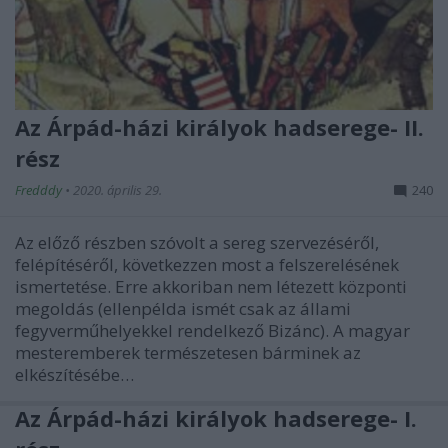
Az Árpád-házi királyok hadserege- II.
rész
Fredddy
•
2020. április 29.
240
Az előző részben szóvolt a sereg szervezéséről,
felépítéséről, következzen most a felszerelésének
ismertetése. Erre akkoriban nem létezett központi
megoldás (ellenpélda ismét csak az állami
fegyverműhelyekkel rendelkező Bizánc). A magyar
mesteremberek természetesen bárminek az
elkészítésébe…
Az Árpád-házi királyok hadserege- I.