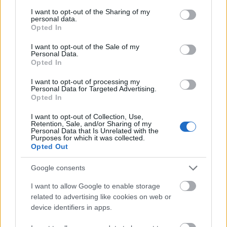
services and may gather and store information including but
olvasóinak a (csak részben költői) provokatív kérdést,
not limited to your visit or usage behaviour. You may click to
I want to opt-out of the Sharing of my
hogy mitől kiváló és hatékony egy hadsereg. Nem
personal data.
grant or deny consent to Google and its third-party tags to
Opted In
csalódtam bennetek: a parázs vitákkal is tarkított
use your data for below specified purposes in below Google
kommentfolyamban számos érdemi és informatív
consent section.
I want to opt-out of the Sale of my
hozzászólás született, amikért köszönet jár. A nyári…
Personal Data.
Opted In
I want to opt-out of processing my
Personal Data for Targeted Advertising.
Opted In
I want to opt-out of Collection, Use,
Retention, Sale, and/or Sharing of my
Personal Data that Is Unrelated with the
Purposes for which it was collected.
Opted Out
Google consents
I want to allow Google to enable storage
related to advertising like cookies on web or
device identifiers in apps.