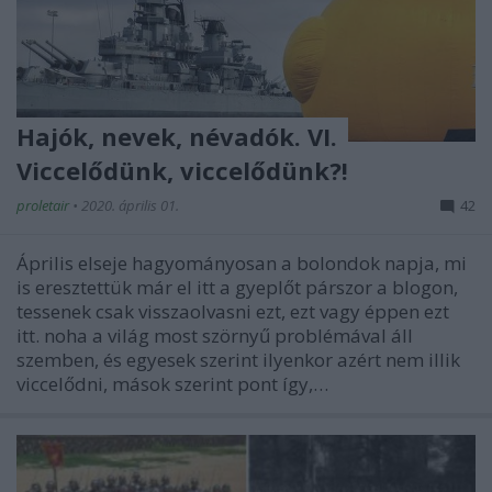
Hajók, nevek, névadók. VI.
Viccelődünk, viccelődünk?!
proletair
•
2020. április 01.
42
Április elseje hagyományosan a bolondok napja, mi
is eresztettük már el itt a gyeplőt párszor a blogon,
tessenek csak visszaolvasni ezt, ezt vagy éppen ezt
itt. noha a világ most szörnyű problémával áll
szemben, és egyesek szerint ilyenkor azért nem illik
viccelődni, mások szerint pont így,…