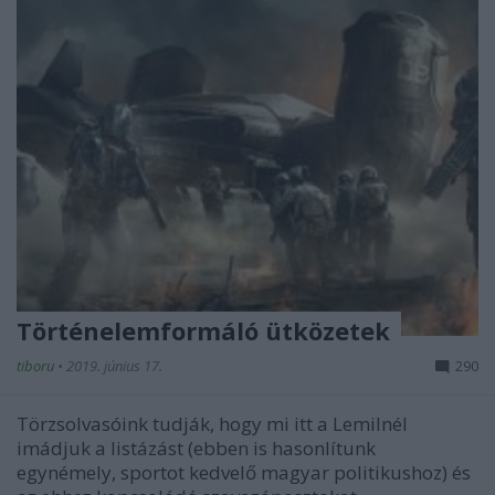
Történelemformáló ütközetek
tiboru
•
2019. június 17.
290
Törzsolvasóink tudják, hogy mi itt a Lemilnél
imádjuk a listázást (ebben is hasonlítunk
egynémely, sportot kedvelő magyar politikushoz) és