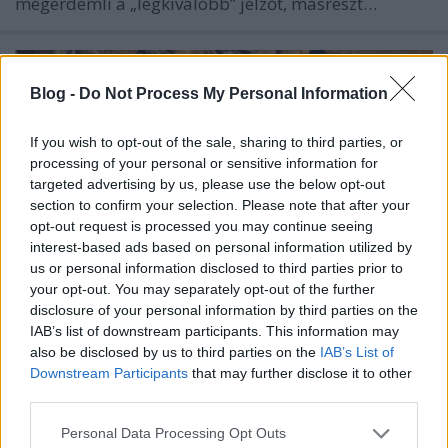
megérdemli a „legkiválóbb” jelzőt, másrészt…
Blog -
Do Not Process My Personal Information
If you wish to opt-out of the sale, sharing to third parties, or
processing of your personal or sensitive information for
targeted advertising by us, please use the below opt-out
section to confirm your selection. Please note that after your
opt-out request is processed you may continue seeing
interest-based ads based on personal information utilized by
us or personal information disclosed to third parties prior to
your opt-out. You may separately opt-out of the further
disclosure of your personal information by third parties on the
IAB’s list of downstream participants. This information may
A történelem legkiválóbb hadseregei
also be disclosed by us to third parties on the
IAB’s List of
Downstream Participants
that may further disclose it to other
tiboru
•
2019. augusztus 29.
430
third parties.
Please note that this website/app uses one or more Google
Personal Data Processing Opt Outs
Másfél hónappal ezelőtt feltettem a Lemilblog