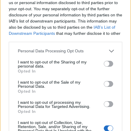
us or personal information disclosed to third parties prior to
your opt-out. You may separately opt-out of the further
disclosure of your personal information by third parties on the
IAB’s list of downstream participants. This information may
also be disclosed by us to third parties on the
IAB’s List of
Downstream Participants
that may further disclose it to other
Vendégposzt - Kalózok 2.0: Henry
third parties.
Morgan
Please note that this website/app uses one or more Google
Personal Data Processing Opt Outs
services and may gather and store information including but
Kismy
•
2010. május 10.
106
not limited to your visit or usage behaviour. You may click to
I want to opt-out of the Sharing of my
personal data.
grant or deny consent to Google and its third-party tags to
Opted In
Kismy barátunk (aki igen határozott léptekkel
use your data for below specified purposes in below Google
consent section.
közeledik a blogszerkesztői státuszt jelentő második
I want to opt-out of the Sale of my
Personal Data.
csillag felé) folytatja a tengeri rablókról elkezdett
Opted In
sorozatát, melynek mai részében arról a fazonról ír,
akit nemes egyszerűséggel már azok a kortársai is
I want to opt-out of processing my
Kalózkirálynak…
Personal Data for Targeted Advertising.
Opted In
I want to opt-out of Collection, Use,
Retention, Sale, and/or Sharing of my
Personal Data that Is Unrelated with the