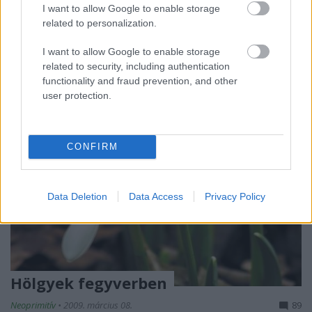
(a szinte kötelező kovboj, villamosvezető és űrhajós
I want to allow Google to enable storage
után közvetlenül) előkelő helyen szerepelt a
related to personalization.
vérszomjas kalóz. Kismy mai…
I want to allow Google to enable storage
related to security, including authentication
functionality and fraud prevention, and other
user protection.
CONFIRM
Data Deletion
Data Access
Privacy Policy
Hölgyek fegyverben
Neoprimitív
•
2009. március 08.
89