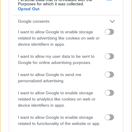
Purposes for which it was collected.
Opted Out
Google consents
I want to allow Google to enable storage
related to advertising like cookies on web or
device identifiers in apps.
I want to allow my user data to be sent to
Google for online advertising purposes.
I want to allow Google to send me
Vendégposzt - Kalózok 1.0: François
personalized advertising.
L’Ollonais
I want to allow Google to enable storage
Kismy
•
2010. április 20.
131
related to analytics like cookies on web or
device identifiers in apps.
Nem tudom, ti hogy vagytok vele, de ami engem illet,
I want to allow Google to enable storage
amennyire vissza tudok emlékezni, zsenge
related to functionality of the website or app.
gyermekkorom pályaválasztási elképzelései között