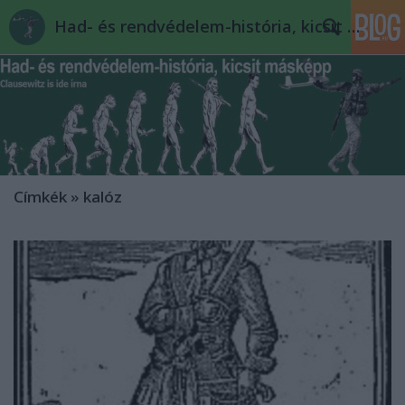
Had- és rendvédelem-história, kicsit másképp
Címkék
»
kalóz