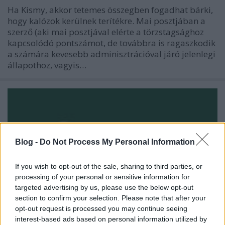
Ha Kismy, akkor tetemes összegben fogadhat bárki,
hogy kalózok kerülnek terítékre. Mai posztjában a
szerző (aki mai posztjával elérte a törzstagsághoz
kapcsolódó pontszámot, de továbbra is ragaszkodik
a számára kevesebb adminisztrációval járó jelenlegi
állapothoz, vagyis…
Blog -
Do Not Process My Personal Information
If you wish to opt-out of the sale, sharing to third parties, or
processing of your personal or sensitive information for
targeted advertising by us, please use the below opt-out
section to confirm your selection. Please note that after your
opt-out request is processed you may continue seeing
interest-based ads based on personal information utilized by