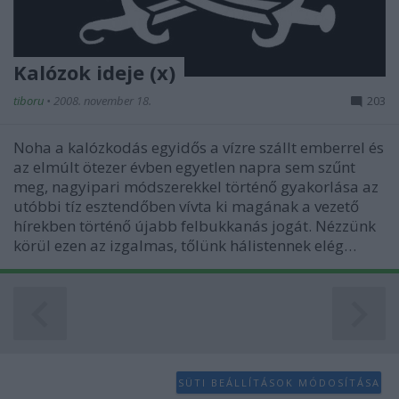
Kalózok ideje (x)
tiboru
•
2008. november 18.
203
Noha a kalózkodás egyidős a vízre szállt emberrel és
az elmúlt ötezer évben egyetlen napra sem szűnt
meg, nagyipari módszerekkel történő gyakorlása az
utóbbi tíz esztendőben vívta ki magának a vezető
hírekben történő újabb felbukkanás jogát. Nézzünk
körül ezen az izgalmas, tőlünk hálistennek elég…
SÜTI BEÁLLÍTÁSOK MÓDOSÍTÁSA