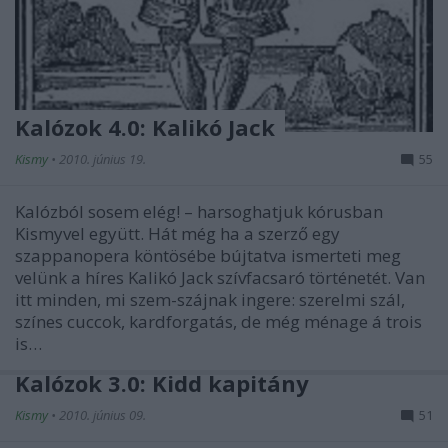
Kalózok 4.0: Kalikó Jack
Kismy
•
2010. június 19.
55
Kalózból sosem elég! – harsoghatjuk kórusban
Kismyvel együtt. Hát még ha a szerző egy
szappanopera köntösébe bújtatva ismerteti meg
velünk a híres Kalikó Jack szívfacsaró történetét. Van
itt minden, mi szem-szájnak ingere: szerelmi szál,
színes cuccok, kardforgatás, de még ménage á trois
is…
Kalózok 3.0: Kidd kapitány
Kismy
•
2010. június 09.
51