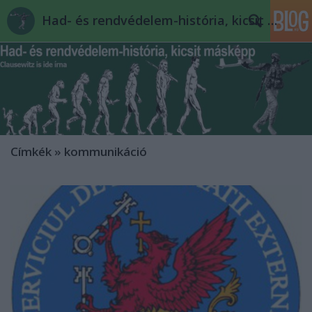
Had- és rendvédelem-história, kicsit másképp
Címkék
»
kommunikáció