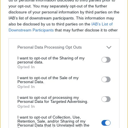
your opt-out. You may separately opt-out of the further
disclosure of your personal information by third parties on the
IAB’s list of downstream participants. This information may
also be disclosed by us to third parties on the
IAB’s List of
Downstream Participants
that may further disclose it to other
third parties.
Please note that this website/app uses one or more Google
Personal Data Processing Opt Outs
services and may gather and store information including but
not limited to your visit or usage behaviour. You may click to
I want to opt-out of the Sharing of my
personal data.
grant or deny consent to Google and its third-party tags to
Opted In
use your data for below specified purposes in below Google
"Párhuzamosság, ez a kulcsszó".
consent section.
I want to opt-out of the Sale of my
Personal Data.
Nagyinterjú a TEK kommunikációs
Opted In
vezetőjével. Befejező rész.
I want to opt-out of processing my
Personal Data for Targeted Advertising.
tiboru
•
2017. május 26.
178
Opted In
Folytatjuk az elkezdett beszélgetést Jasenszky
I want to opt-out of Collection, Use,
Retention, Sale, and/or Sharing of my
Nándorral, a Terrorelhárítási Központ néhány
Personal Data that Is Unrelated with the