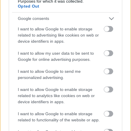
Purposes for which it was collected.
hónapja kinevezett kommunikációs illetékesével
Opted Out
(hivatalosan: a TEK Társadalmi Kapcsolatok
Osztálya vezetőjével). Az első rész eddig úgy 17 ezer
Google consents
kattintást kapott, szóval nem tévedtem, amikor azt
jósoltam,…
I want to allow Google to enable storage
related to advertising like cookies on web or
device identifiers in apps.
I want to allow my user data to be sent to
Google for online advertising purposes.
I want to allow Google to send me
personalized advertising.
I want to allow Google to enable storage
related to analytics like cookies on web or
device identifiers in apps.
I want to allow Google to enable storage
related to functionality of the website or app.