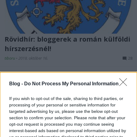
Rövidhír: bloggerek a román külföldi
hírszerzésnél!
tiboru
•
2018. október 16.
28
Nem mai hír (konkrétan 2017-es), de a múltkori
Caraman-cikk kapcsán egy kicsit aprólékosabban
Blog -
Do Not Process My Personal Information
körülnéztem a román SIE (Serviciul de Informaţii
Externe = Külső Hírszerző Szolgálat) honlapján és
If you wish to opt-out of the sale, sharing to third parties, or
hát olyat láttam, amitől elkerekedett a szemem. A
processing of your personal or sensitive information for
tavaly ugyanis egy olyat léptek, ami
targeted advertising by us, please use the below opt-out
titkosszolgálattól…
section to confirm your selection. Please note that after your
opt-out request is processed you may continue seeing
interest-based ads based on personal information utilized by
us or personal information disclosed to third parties prior to