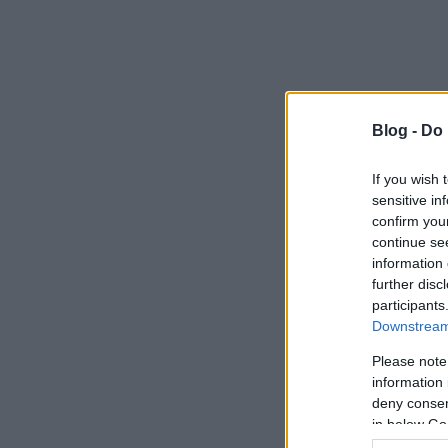
Blog -
Do 
If you wish 
sensitive in
confirm you
continue se
information 
further disc
participants
Downstream 
Please note
information 
deny consent
in below Go