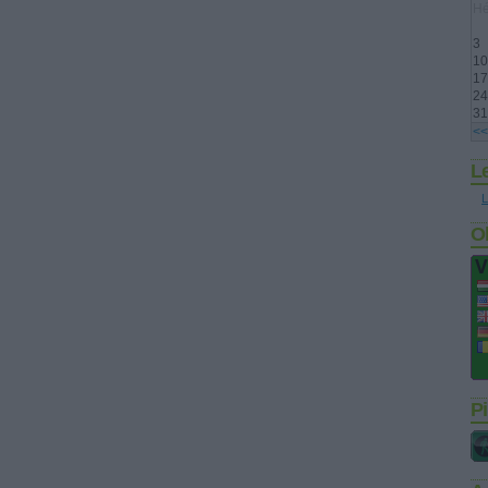
Hé
3
10
17
24
31
<<
L
L
O
Pi