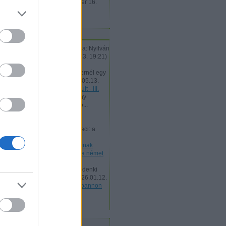
hozzászólás
2018. szeptember 16.
11:17
tolsó öt komment
Albu:
@Rosszindulatú Vászka: Nyilván
fonetikusan írják...
(
2026.05.13. 19:21
)
General Protection Fault - III.
Albu:
@stoppos76: És ma mernél egy
önvezető autóba üln...
(
2026.05.13.
19:20
)
General Protection Fault - III.
Wildhunt:
@zord íjász: néhány
havonta visszanéztem ide, ho...
(
2026.02.24. 19:50
)
Amerikai
mesterlövész - 1862
tesz-vesz:
@Mesterséges Geci: a
századvég listája alapján...
(
2026.01.12. 12:48
)
Vitaposztnak
szánva: pannon puma esete a német
Hiúzzal.
tesz-vesz:
"ezek alapján mindenki
eldöntheti, az elérhető l...
(
2026.01.12.
12:46
)
Vitaposztnak szánva: pannon
puma esete a német Hiúzzal.
Utolsó 20
ontosabb címkék