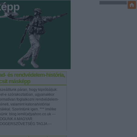
képp
d- és rendvédelem-história,
icsit másképp
szeálltunk páran, hogy kipróbáljuk:
het-e szórakoztatóan, ugyanakkor
formatívan foglalkozni rendvédelem-
téneti, valamint katonahistóriai
mákkal. Szerintünk igen. *** imélke
künk: blog.lemil(at)yahoo.co.uk ---
OGUNK A MAGYAR
OGGERSZÖVETSÉG TAGJA ---