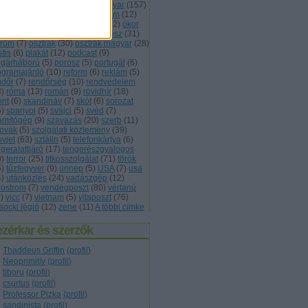
vasság
(
11
)
lövészárok
(
5
)
magyar
(
157
)
kett
(
7
)
monarchia
(
13
)
múzeum
(
12
)
met
(
68
)
nevezéktan
(
5
)
nők
(
12
)
ókor
3
)
olasz
(
13
)
önvédelem
(
5
)
orosz
(
31
)
trom
(
7
)
osztrák
(
30
)
osztrák magyar
(
28
)
tis
(
6
)
plakát
(
12
)
podcast
(
9
)
lgárháború
(
5
)
porosz
(
5
)
portugál
(
6
)
ogramajánló
(
10
)
reform
(
6
)
reklám
(
5
)
ndőr
(
7
)
rendőrség
(
10
)
rendvédelem
3
)
róma
(
13
)
román
(
9
)
rövidhír
(
18
)
int
(
6
)
skandináv
(
7
)
skót
(
6
)
sorozat
5
)
spanyol
(
5
)
svájci
(
5
)
svéd
(
7
)
ámítógép
(
9
)
szavazás
(
20
)
szerb
(
11
)
lovák
(
5
)
szolgálati közlemény
(
39
)
ovjet
(
63
)
sztálin
(
5
)
telefonkártya
(
6
)
geralattjáró
(
17
)
tengerészgyalogos
0
)
terror
(
25
)
titkosszolgálat
(
71
)
török
5
)
tűzfegyver
(
9
)
ünnep
(
5
)
USA
(
7
)
usa
4
)
utánközlés
(
24
)
vadászgép
(
12
)
rostrom
(
7
)
vendégposzt
(
80
)
vértanú
1
)
vicc
(
7
)
vietnam
(
5
)
vitaposzt
(
76
)
socki légió
(
12
)
zene
(
11
)
A többi címke
zérkar és szerzők
Thaddeus Griffin
(
profil
)
Neoprimitív
(
profil
)
tiboru
(
profil
)
csurtus
(
profil
)
Professor Pizka
(
profil
)
sandinista
(
profil
)