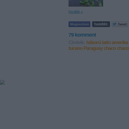
tovább »
79
komment
Címkék:
háború
latin amerika
tucano
Paraguay
chaco
chaco