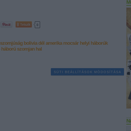
M
Tetszik
0
szomjúság
bolivia
dél amerika
mocsár
helyi háborúk
 háború
szomjan hal
SÜTI BEÁLLÍTÁSOK MÓDOSÍTÁSA
N