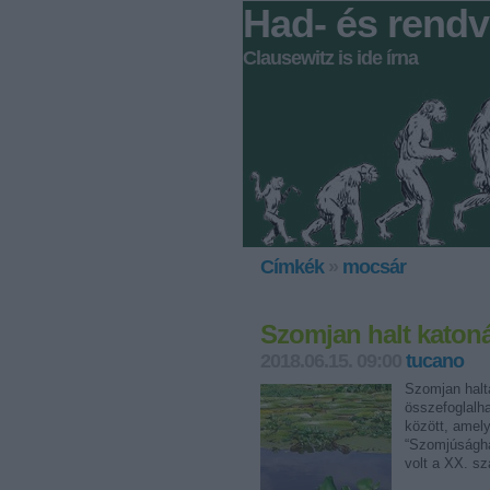
Had- és rendv
Clausewitz is ide írna
Címkék
»
mocsár
Szomjan halt katon
2018.06.15. 09:00
tucano
Szomjan halta
összefoglalh
között, amely
“Szomjúsághá
volt a XX. s