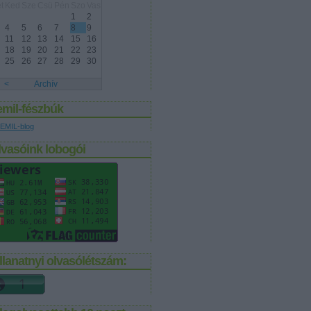
t
Ked
Sze
Csü
Pén
Szo
Vas
1
2
4
5
6
7
8
9
11
12
13
14
15
16
18
19
20
21
22
23
25
26
27
28
29
30
<
Archív
emil-fészbúk
EMIL-blog
lvasóink lobogói
llanatnyi olvasólétszám: