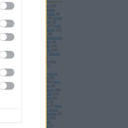
48 49
(
46
)
afganisztán
(
6
)
afrika
(
13
)
ánló
(
88
)
alagút
(
7
)
állat
(
8
)
amerikai
02
)
angolok
(
8
)
arabok
(
16
)
argentin
(
5
)
rányítás
(
13
)
atom
(
13
)
ausztrál
(
6
)
ázsia
5
)
balkán
(
6
)
betyár
(
5
)
biofegyver
(
5
)
ztonságpolitika
(
6
)
brazil
(
7
)
brit
(
67
)
buli
büntetésvégrehajtás
(
7
)
büntetőjog
(
11
)
mer
(
6
)
csata
(
9
)
csatabemutató
(
9
)
endőrség
(
6
)
dél amerika
(
11
)
ejtőernyős
8
)
életrajz
(
41
)
elmélet
(
12
)
erdély
(
6
)
őd
(
8
)
értékelőposzt
(
7
)
évforduló
(
53
)
gyver
(
8
)
ferencjózsef
(
11
)
francia
(
24
)
llup
(
5
)
görgey
(
13
)
görögök
(
5
)
háború
háborús bűn
(
8
)
hadifogoly
(
5
)
ditechnika
(
98
)
haditengerészet
(
54
)
dsereg
(
16
)
hadtörténelem
(
162
)
dtörténet
(
23
)
hadvezérek
(
9
)
gyományőrzők
(
5
)
hajók
(
5
)
harckocsi
3
)
határőrség
(
7
)
hellókarácsony
(
5
)
lyi háborúk
(
17
)
hidegháború
(
53
)
híres
nözők
(
8
)
honvédség
(
12
)
horthy
(
6
)
mint
(
24
)
huszár
(
10
)
i. világháború
(
49
)
világháború
(
108
)
izrael
(
26
)
japán
(
22
)
ék
(
6
)
k.u.k.
(
8
)
kalóz
(
6
)
kamikaze
(
6
)
nada
(
7
)
katonazene
(
10
)
kelták
(
5
)
mek és hírszerzők
(
59
)
kiképzés
(
7
)
kína
kínai
(
5
)
kivégzés
(
6
)
könyv
(
5
)
könyv
ánló
(
5
)
középkor
(
12
)
közép amerika
(
7
)
ba
(
9
)
különlegesek
(
71
)
légierő
(
56
)
gvédelem
(
9
)
lengyel
(
17
)
lengyel
gyar barátság
(
8
)
lista
(
5
)
lovas
(
7
)