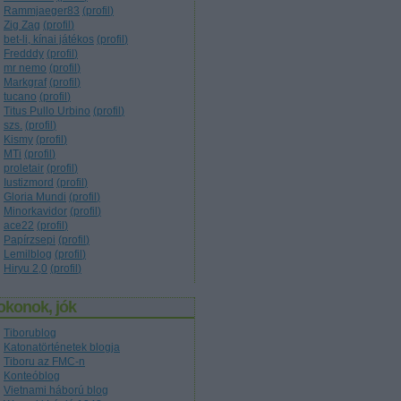
Rammjaeger83
(
profil
)
Zig Zag
(
profil
)
bet-li, kínai játékos
(
profil
)
Fredddy
(
profil
)
mr nemo
(
profil
)
Markgraf
(
profil
)
tucano
(
profil
)
Titus Pullo Urbino
(
profil
)
szs.
(
profil
)
Kismy
(
profil
)
MTi
(
profil
)
proletair
(
profil
)
Iustizmord
(
profil
)
Gloria Mundi
(
profil
)
Minorkavidor
(
profil
)
ace22
(
profil
)
Papírzsepi
(
profil
)
Lemilblog
(
profil
)
Hiryu 2,0
(
profil
)
okonok, jók
Tiborublog
Katonatörténetek blogja
Tiboru az FMC-n
Konteóblog
Vietnami háború blog