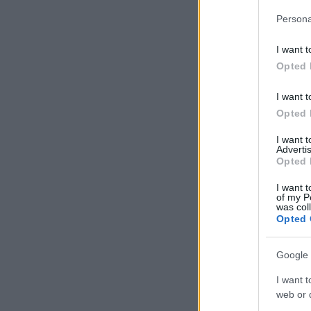
Persona
I want t
Opted 
I want t
Opted 
I want 
Advertis
Opted 
I want t
of my P
was col
Opted 
Google 
I want t
web or d