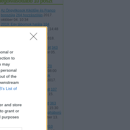
legolvasottabb 10 poszt
Az Öngyilkosok Kikötője és Franco
bosszúja
264 hozzászólás
2017.
október 04. 10:34
2019: Egy tábornok halála
104
hozzászólás
2019. február 12. 14:48
Mennyit keresnek az amerikai
rendőrök?
208 hozzászólás
2018.
július 12. 15:49
50 fegyver, amely történelmet írt
343
sonal or
hozzászólás
2016. szeptember 05.
08:00
ection to
Lehetett volna - szovjet-orosz
ou may
harckocsifejlesztések 1.rész
170
 personal
hozzászólás
2015. május 09. 08:00
Vendégposzt: Hadihajó-típusok
out of the
besorolása
178 hozzászólás
2017.
 downstream
május 16. 13:35
B’s List of
Porton Down, a brit szégyenfolt
107
hozzászólás
2016. augusztus 15.
08:00
21 hadvezér, aki történelmet írt
363
er and store
hozzászólás
2017. február 03. 15:30
to grant or
Tűzfegyverek - A Második Világháború
ed purposes
50 hozzászólás
2015. december 13.
08:30
Harcolnál-e az országodért?
410