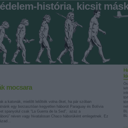
édelem-história, kicsit más
Ha
k
Ös
ák mocsara
le
in
tör
k a katonák, mielőtt lelőtték volna őket, ha pár szóban
té
atnánk egy borzasztóan kegyetlen háborút Paraguay és Bolívia
ne
et spanyolul csak “La Guerra de la Sed”, azaz a
BL
BL
ború” néven vagy hivatalosan Chaco háborúként emlegetnek. Ez
zázad…