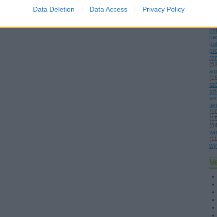
lo
Data Deletion
Data Access
Privacy Policy
ma
né
(
1
os
pes
po
pr
re
(
5
sig
(
1
sz
sz
sz
ten
(
1
(
1
(
5
vá
(
1
wy
Ve