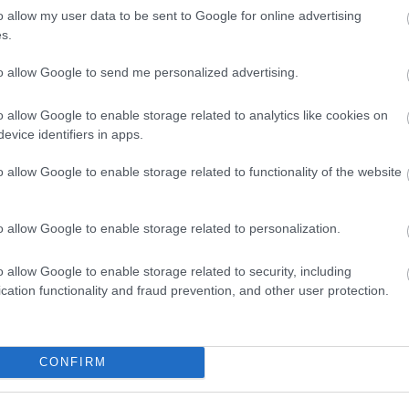
o allow my user data to be sent to Google for online advertising
18
aj
s.
(
1
áti
(
1
to allow Google to send me personalized advertising.
bi
(
6
)
cí
o allow Google to enable storage related to analytics like cookies on
cs
evice identifiers in apps.
(
2
er
fe
o allow Google to enable storage related to functionality of the website
ga
(
6
)
ha
ha
ha
o allow Google to enable storage related to personalization.
ha
(
2
he
o allow Google to enable storage related to security, including
bű
hu
cation functionality and fraud prevention, and other user protection.
ii 
ját
ka
ké
(
5
)
CONFIRM
aj
ku
lé
ma