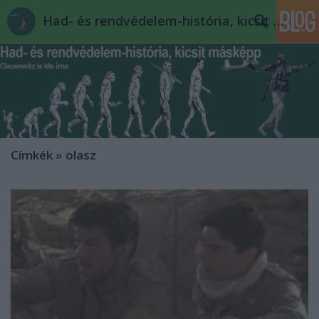
Had- és rendvédelem-história, kicsit másképp
Címkék
»
olasz