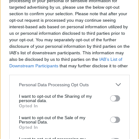
Vendégoldal - Sacra Corona Unita
processing of your personal or sensitive information for
targeted advertising by us, please use the below opt-out
tucano
•
2009. november 04.
72
section to confirm your selection. Please note that after your
opt-out request is processed you may continue seeing
Kaptunk egy mélt egy lelkes olvasónktól Tucanotól,
interest-based ads based on personal information utilized by
aki Itália déli régióiban tölti a drága időt. Hogy
us or personal information disclosed to third parties prior to
your opt-out. You may separately opt-out of the further
pontosabbat nem írunk, például hogy hol - a cikkből
disclosure of your personal information by third parties on the
úgyis kitaláljátok majd miért. Tucano barátunk,
IAB’s list of downstream participants. This information may
hogy úgy mondjam különös érzékenységet mutat
also be disclosed by us to third parties on the
IAB’s List of
bizonyos témák iránt…
Downstream Participants
that may further disclose it to other
third parties.
Különlegesek - Anzio ördögei, az FSSF
Please note that this website/app uses one or more Google
Personal Data Processing Opt Outs
Neoprimitív
•
2008. szeptember 26.
48
services and may gather and store information including but
not limited to your visit or usage behaviour. You may click to
I want to opt-out of the Sharing of my
personal data.
grant or deny consent to Google and its third-party tags to
Ha már szó esett a német-francia közös dandárról,
Opted In
use your data for below specified purposes in below Google
úgy gondoltam érdemes lenne egy pár szóban
consent section.
megemlékezni a többnemzetiségű alakulatok őséről,
I want to opt-out of the Sale of my
Personal Data.
a II. világháború egyik igazi különleges egységéről, a
Opted In
First Special Service Force-ról is. Micsoda pofátlan
alakok vannak -…