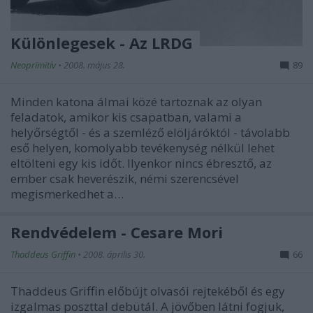
Különlegesek - Az LRDG
Neoprimitív
•
2008. május 28.
89
Minden katona álmai közé tartoznak az olyan
feladatok, amikor kis csapatban, valami a
helyőrségtől - és a szemléző elöljáróktól - távolabb
eső helyen, komolyabb tevékenység nélkül lehet
eltölteni egy kis időt. Ilyenkor nincs ébresztő, az
ember csak heverészik, némi szerencsével
megismerkedhet a…
Rendvédelem - Cesare Mori
Thaddeus Griffin
•
2008. április 30.
66
Thaddeus Griffin előbújt olvasói rejtekéből és egy
izgalmas poszttal debütál. A jövőben látni fogjuk,