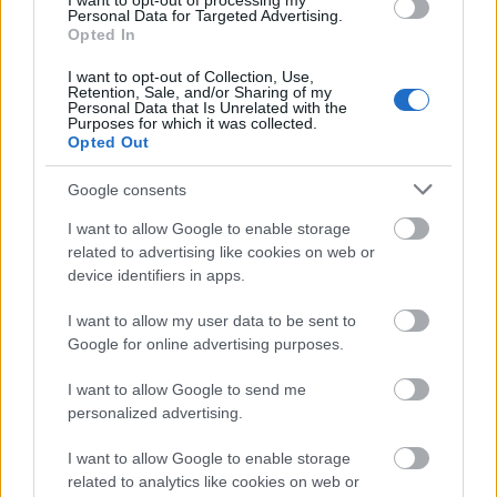
I want to opt-out of processing my
Personal Data for Targeted Advertising.
Opted In
I want to opt-out of Collection, Use,
Retention, Sale, and/or Sharing of my
Personal Data that Is Unrelated with the
Purposes for which it was collected.
Opted Out
Google consents
I want to allow Google to enable storage
related to advertising like cookies on web or
device identifiers in apps.
I want to allow my user data to be sent to
Google for online advertising purposes.
Különlegesek - Az olasz ejtőernyős
I want to allow Google to send me
personalized advertising.
(x)
I want to allow Google to enable storage
tiboru
•
2008. július 18.
30
related to analytics like cookies on web or