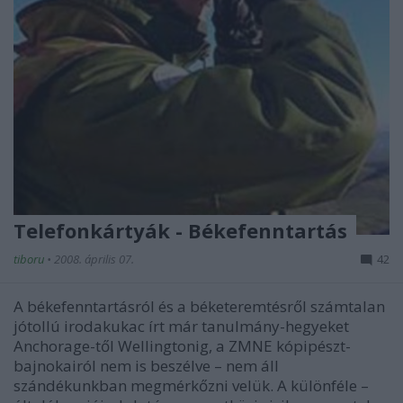
Telefonkártyák - Békefenntartás
tiboru
•
2008. április 07.
42
A békefenntartásról és a béketeremtésről számtalan
jótollú irodakukac írt már tanulmány-hegyeket
Anchorage-től Wellingtonig, a ZMNE kópipészt-
bajnokairól nem is beszélve – nem áll
szándékunkban megmérkőzni velük. A különféle –