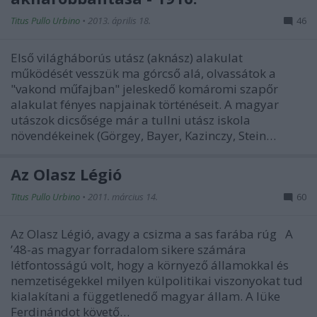
Titus Pullo Urbino
•
2013. április 18.
46
Első világháborús utász (aknász) alakulat
működését vesszük ma górcső alá, olvassátok a
"vakond műfajban" jeleskedő komáromi szapőr
alakulat fényes napjainak történéseit. A magyar
utászok dicsősége már a tullni utász iskola
növendékeinek (Görgey, Bayer, Kazinczy, Stein…
Az Olasz Légió
Titus Pullo Urbino
•
2011. március 14.
60
Az Olasz Légió, avagy a csizma a sas farába rúg A
’48-as magyar forradalom sikere számára
létfontosságú volt, hogy a környező államokkal és
nemzetiségekkel milyen külpolitikai viszonyokat tud
kialakítani a függetlenedő magyar állam. A lüke
Ferdinándot követő…