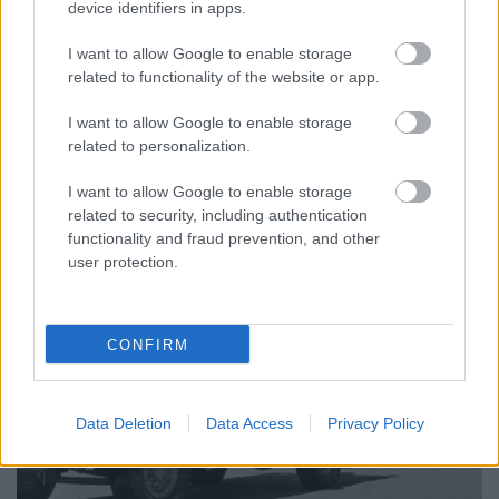
device identifiers in apps.
Ahogyan azt olvasóink tapasztalhatták, az utóbbi
hetekben meglehetősen elhanyagoltuk kedvenc
I want to allow Google to enable storage
különlegeseinket. Nem magyarázkodunk; tudjuk,
related to functionality of the website or app.
hogy egyszerűen nincs mentségünk; a büntetést
emelt fővel fogadjuk. Jelen posztunkban
I want to allow Google to enable storage
megpróbálunk köszörülni egy kicsit a csorbán,
related to personalization.
méghozzá nem is akárkik…
I want to allow Google to enable storage
related to security, including authentication
functionality and fraud prevention, and other
user protection.
CONFIRM
Data Deletion
Data Access
Privacy Policy