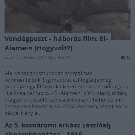
Vendégposzt - háborús film: El-
Alamein (Hogyvolt?)
Titus Pullo Urbino
•
2014. december 18.
13
Mai vendégposztunkban szorgalmas
kommentelőnk, Sigimundus csillogtatja meg
pennáját egy filmkritika keretében. A hét műtárgya a
"La linea del fuoco. - El-Alamein" című olasz, színes,
magyarul beszélő, szélessávúvásznú háborús film,
amelynek elkövetési éve 2002. Popcorn, szotyi, sör a
kézbe, irány a…
Az 5. komáromi árkász zászlóalj
aknarobbantása - 1916.