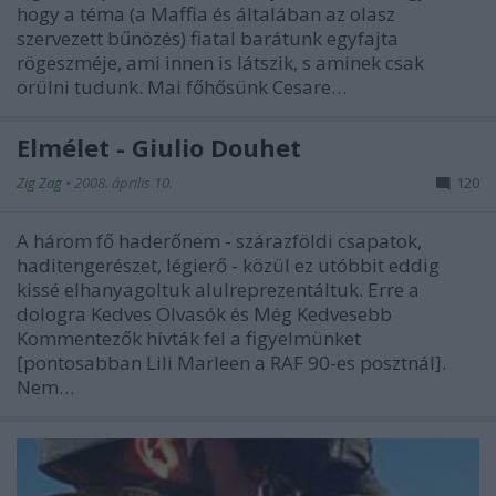
hogy a téma (a Maffia és általában az olasz
szervezett bűnözés) fiatal barátunk egyfajta
rögeszméje, ami innen is látszik, s aminek csak
örülni tudunk. Mai főhősünk Cesare…
Elmélet - Giulio Douhet
Zig Zag
•
2008. április 10.
120
A három fő haderőnem - szárazföldi csapatok,
haditengerészet, légierő - közül ez utóbbit eddig
kissé elhanyagoltuk alulreprezentáltuk. Erre a
dologra Kedves Olvasók és Még Kedvesebb
Kommentezők hívták fel a figyelmünket
[pontosabban Lili Marleen a RAF 90-es posztnál].
Nem…