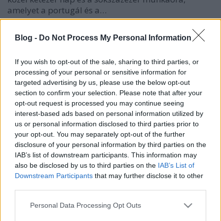
amelyet a portugál és a…
Átirányítás: Az FP-25
Blog -
Do Not Process My Personal Information
Lemilblog
•
2012. április 23.
0
If you wish to opt-out of the sale, sharing to third parties, or
Portugália közelgő nemzeti ünnepe kapcsán Glória
processing of your personal or sensitive information for
kolléganő egy (szinte teljesen elfeledett, a portugál
targeted advertising by us, please use the below opt-out
határokon kívül alig ismert) terrorcsoportról, s
section to confirm your selection. Please note that after your
annak minimum furcsa utóéletéről írt egy posztot a
opt-out request is processed you may continue seeing
Lusitániablogra. A témával kapcsolatban több
interest-based ads based on personal information utilized by
us or personal information disclosed to third parties prior to
kérdés is felvetődik az…
your opt-out. You may separately opt-out of the further
disclosure of your personal information by third parties on the
Bűntelen bűnhődés: A portugál
IAB’s list of downstream participants. This information may
inkvizíció 3.0
also be disclosed by us to third parties on the
IAB’s List of
Downstream Participants
that may further disclose it to other
Gloria Mundi
•
2011. március 08.
73
third parties.
Please note that this website/app uses one or more Google
Personal Data Processing Opt Outs
Eredeti terveim szerint a három inkvizíciós poszt
services and may gather and store information including but
egy-egy hónap különbséggel követte volna egymást