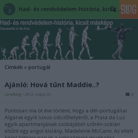
Had- és rendvédelem-história, kicsit másképp
Címkék
»
portugál
Ajánló: Hová tűnt Maddie..?
Lemilblog
•
2012. május 03.
0
Pontosan ma öt éve történt, hogy a dél-portugáliai
Algarve egyik luxus üdülőhelyéről, a Praia da Luz
egyik apartmanjának szobájából szőrén-szálán
eltűnt egy angol kislány, Madeleine McCann. Az eltelt
közel kétezer nap és a sokszázezer munkaóra,