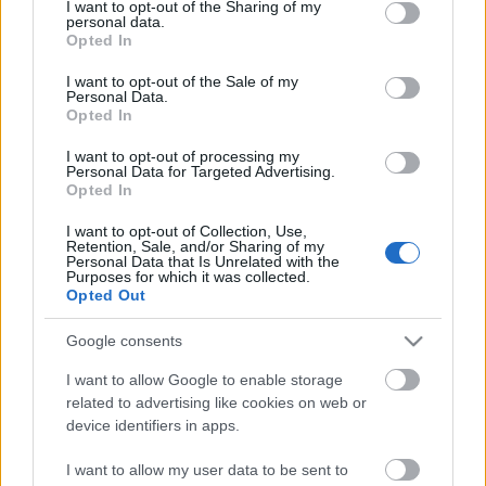
not limited to your visit or usage behaviour. You may click to
I want to opt-out of the Sharing of my
(az első tavaly szeptember 13-án, a második október
personal data.
grant or deny consent to Google and its third-party tags to
Opted In
13-án jelent meg), de ezt nem tudtam megvalósítani,
use your data for below specified purposes in below Google
elsősorban azért, mert egy, a témához közvetlenül
consent section.
I want to opt-out of the Sale of my
kötődő, XVI. századi…
Personal Data.
Opted In
Bűntelen bűnhődés: A portugál
I want to opt-out of processing my
Personal Data for Targeted Advertising.
inkvizíció 2.0
Opted In
Gloria Mundi
•
2010. október 13.
64
I want to opt-out of Collection, Use,
Retention, Sale, and/or Sharing of my
Personal Data that Is Unrelated with the
Az első részre érkezett, 300-at is meghaladó
Purposes for which it was collected.
Opted Out
komment alapján bátran állíthatom, hogy
darázsfészekbe nyúltam a témával, noha érzésem
Google consents
szerint túlságosan provokatív megjegyzéseket nem
tettem. A poszt témája nem az Egyház 2000 éves
I want to allow Google to enable storage
történelmének megítélése volt, de ilyenkor…
related to advertising like cookies on web or
device identifiers in apps.
A "Vago" hadművelet
I want to allow my user data to be sent to