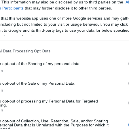
. This information may also be disclosed by us to third parties on the
IA
Participants
that may further disclose it to other third parties.
 az szabály!
 that this website/app uses one or more Google services and may gath
U
including but not limited to your visit or usage behaviour. You may click 
szerint a demokráciának ugyanúgy számtalan meghatározása
 to Google and its third-party tags to use your data for below specifi
 a katonai fegyelemnek. Mai rövidhírünk alapja (amivel a Lemilblog
ogle consent section.
sztősége rukkol elő ezen a verőfényes májusi szombaton) egy
áció, melynek látszólagos könnyedsége…
l Data Processing Opt Outs
o opt-out of the Sharing of my personal data.
In
Tetszik
0
o opt-out of the Sale of my Personal Data.
In
égierő
to opt-out of processing my Personal Data for Targeted
ing.
In
 az FBI, segítsünk!
o opt-out of Collection, Use, Retention, Sale, and/or Sharing
ersonal Data that Is Unrelated with the Purposes for which it
F
lected.