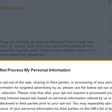
A 
háborús bűn
lt egy régi olvasónk, aki azzal az elképesztő hírrel szolgált, hogy
ájus 18., szerda, 15.02 óra) a Honvédelmi Minisztériumnál nincs
lobogó.Aki még nem tudná: a tegnapi napon, kedden, május 17-én
atona meghalt egy afganisztáni…
Not Process My Personal Information
to opt-out of the sale, sharing to third parties, or processing of your per
Tetszik
0
formation for targeted advertising by us, please use the below opt-out s
r selection. Please note that after your opt-out request is processed y
eing interest-based ads based on personal information utilized by us or
rövidhír
disclosed to third parties prior to your opt-out. You may separately opt-
losure of your personal information by third parties on the IAB’s list of