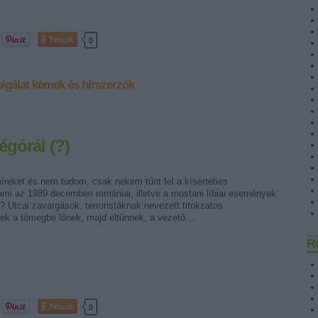
Tetszik
0
olgálat
kémek és hírszerzők
égórái (?)
íreket és nem tudom, csak nekem tűnt fel a kísérteties
mi az 1989 decemberi romániai, illetve a mostani líbiai események
l? Utcai zavargások, terroristáknak nevezett titokzatos
ek a tömegbe lőnek, majd eltűnnek, a vezető…
R
Tetszik
0