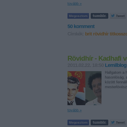
tovább »
50
komment
Címkék:
brit
rövidhír
titkossz
Rövidhír - Kadhafi v
2011.02.22. 18:50
Lemilblog
Hallgatom a h
hasonlóság, a
között fennál
mesterlövész
tovább »