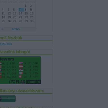
t
Ked
Sze
Csü
Pén
Szo
Vas
1
2
4
5
6
7
8
9
11
12
13
14
15
16
18
19
20
21
22
23
25
26
27
28
29
30
<
Archív
emil-fészbúk
EMIL-blog
lvasóink lobogói
llanatnyi olvasólétszám: