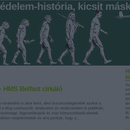
édelem-história, kicsit más
Ha
k
Ös
 HMS Belfast cirkáló
le
in
tör
ta rovatindító is akar lenni, ahol összeszedegetnénk azokat a
té
l a blog szerkesztői, rendszeres és rendszertelen itt publikáló,
ne
közönsége, fegyvertársaink és más környezetbarát elemek
BL
BL
tükben megtekintettek és arra jutottak, hogy a…