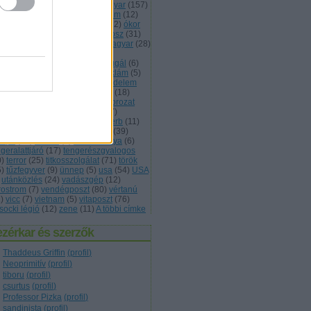
vasság
(
11
)
lövészárok
(
5
)
magyar
(
157
)
kett
(
7
)
monarchia
(
13
)
múzeum
(
12
)
met
(
68
)
nevezéktan
(
5
)
nők
(
12
)
ókor
3
)
olasz
(
13
)
önvédelem
(
5
)
orosz
(
31
)
trom
(
7
)
osztrák
(
30
)
osztrák magyar
(
28
)
tis
(
6
)
plakát
(
12
)
podcast
(
9
)
lgárháború
(
5
)
porosz
(
5
)
portugál
(
6
)
ogramajánló
(
10
)
reform
(
6
)
reklám
(
5
)
ndőr
(
7
)
rendőrség
(
10
)
rendvédelem
3
)
róma
(
13
)
román
(
9
)
rövidhír
(
18
)
int
(
6
)
skandináv
(
7
)
skót
(
6
)
sorozat
5
)
spanyol
(
5
)
svájci
(
5
)
svéd
(
7
)
ámítógép
(
9
)
szavazás
(
20
)
szerb
(
11
)
lovák
(
5
)
szolgálati közlemény
(
39
)
ovjet
(
63
)
sztálin
(
5
)
telefonkártya
(
6
)
geralattjáró
(
17
)
tengerészgyalogos
0
)
terror
(
25
)
titkosszolgálat
(
71
)
török
5
)
tűzfegyver
(
9
)
ünnep
(
5
)
usa
(
54
)
USA
utánközlés
(
24
)
vadászgép
(
12
)
rostrom
(
7
)
vendégposzt
(
80
)
vértanú
1
)
vicc
(
7
)
vietnam
(
5
)
vitaposzt
(
76
)
socki légió
(
12
)
zene
(
11
)
A többi címke
zérkar és szerzők
Thaddeus Griffin
(
profil
)
Neoprimitív
(
profil
)
tiboru
(
profil
)
csurtus
(
profil
)
Professor Pizka
(
profil
)
sandinista
(
profil
)