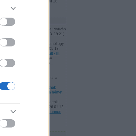
hozzászólás
2018. szeptember 16.
11:17
tolsó öt komment
Albu:
@Rosszindulatú Vászka: Nyilván
fonetikusan írják...
(
2026.05.13. 19:21
)
General Protection Fault - III.
Albu:
@stoppos76: És ma mernél egy
önvezető autóba üln...
(
2026.05.13.
19:20
)
General Protection Fault - III.
Wildhunt:
@zord íjász: néhány
havonta visszanéztem ide, ho...
(
2026.02.24. 19:50
)
Amerikai
mesterlövész - 1862
tesz-vesz:
@Mesterséges Geci: a
századvég listája alapján...
(
2026.01.12. 12:48
)
Vitaposztnak
szánva: pannon puma esete a német
Hiúzzal.
tesz-vesz:
"ezek alapján mindenki
eldöntheti, az elérhető l...
(
2026.01.12.
12:46
)
Vitaposztnak szánva: pannon
puma esete a német Hiúzzal.
Utolsó 20
ontosabb címkék