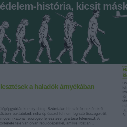
édelem-história, kicsit más
Ha
k
Ös
lesztések a haladók árnyékában
le
in
tör
té
ne
ülőgépgyártás komoly dolog. Számtalan hír szól fejlesztésekről,
BL
közbeni buktatókról, néha ép ésszel fel nem fogható összegekről,
BL
modern katonai repülőgép fejlesztése, gyártása felemészt. A
története tele van olyan repülőgépekkel, amikre irdatlan…