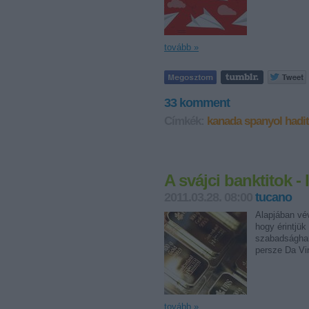
tovább »
33
komment
Címkék:
kanada
spanyol
hadi
A svájci banktitok - I
2011.03.28. 08:00
tucano
Alapjában vé
hogy érintjük
szabadsághar
persze Da V
tovább »