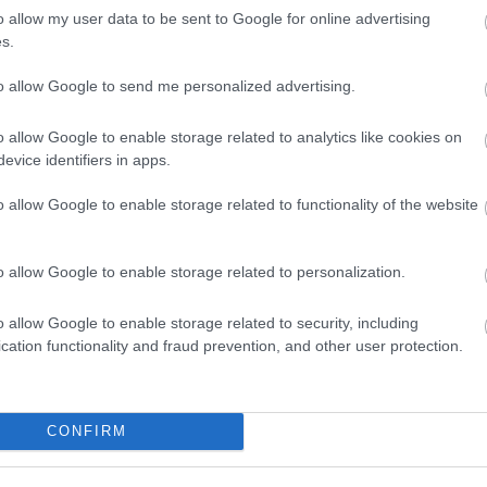
o allow my user data to be sent to Google for online advertising
18
aj
s.
(
1
áti
(
1
to allow Google to send me personalized advertising.
bi
(
6
)
cí
o allow Google to enable storage related to analytics like cookies on
cs
evice identifiers in apps.
(
2
er
fe
o allow Google to enable storage related to functionality of the website
ga
(
6
)
ha
ha
ha
o allow Google to enable storage related to personalization.
ha
(
2
he
o allow Google to enable storage related to security, including
bű
hu
cation functionality and fraud prevention, and other user protection.
ii 
ját
ka
ké
(
5
)
CONFIRM
aj
ku
lé
ma