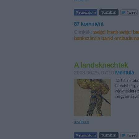
87
komment
Címkék:
svájci frank
svájci
ba
bankszámla
banki ombudsm
A landsknechtek
2008.06.25. 07:10
Mentula
1513. októbe
Frundsberg, a
végigtekintet
imígyen szólo
tovább »