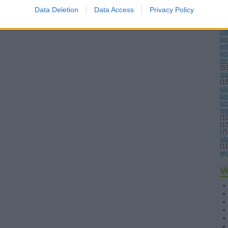
lo
Data Deletion
Data Access
Privacy Policy
ma
né
(
1
os
pes
po
pr
re
(
5
sig
(
1
sz
sz
sz
ten
(
1
(
1
(
7
)
vá
(
1
wy
Ve