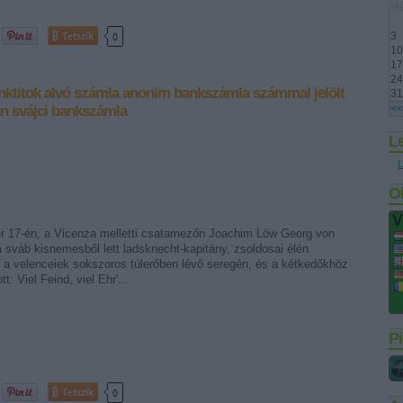
Hé
Tetszik
0
3
10
17
24
nktitok
alvó számla
anonim bankszámla
számmal jelölt
31
an
svájci bankszámla
<<
L
L
O
r 17-én, a Vicenza melletti csatamezőn Joachim Löw Georg von
 sváb kisnemesből lett ladsknecht-kapitány, zsoldosai élén
t a velenceiek sokszoros túlerőben lévő seregén, és a kétkedőkhöz
tt: Viel Feind, viel Ehr'…
Pi
Tetszik
0