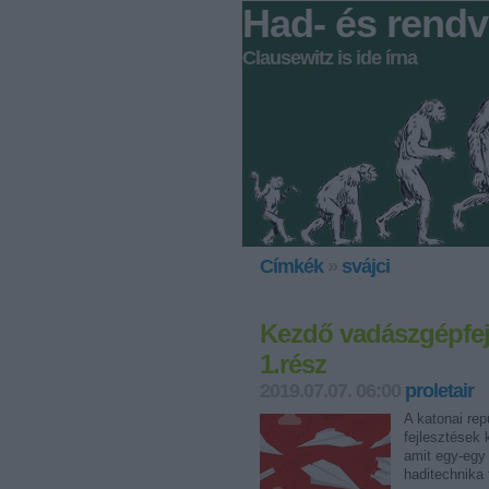
Had- és rendv
Clausewitz is ide írna
Címkék
»
svájci
Kezdő vadászgépfej
1.rész
2019.07.07. 06:00
proletair
A katonai rep
fejlesztések 
amit egy-egy 
haditechnika 