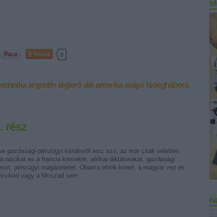
M
Tetszik
0
technika
argentin
légierő
dél amerika
svájci
hidegháború
. rész
ve gazdasági-pénzügyi kérdésről lesz szó, az már csak véletlen,
 a nácikat és a francia kémeket, afrikai diktátorokat, gazdasági
cot, pénzügyi magánéletet, Obama elnök köreit, a magyar vez és
inci-kód vagy a Moszad sem…
N