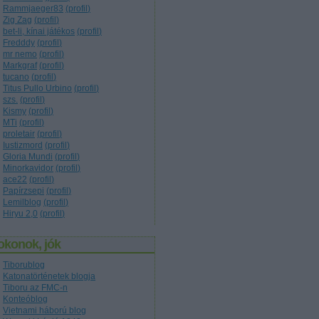
Rammjaeger83
(
profil
)
Zig Zag
(
profil
)
bet-li, kínai játékos
(
profil
)
Fredddy
(
profil
)
mr nemo
(
profil
)
Markgraf
(
profil
)
tucano
(
profil
)
Titus Pullo Urbino
(
profil
)
szs.
(
profil
)
Kismy
(
profil
)
MTi
(
profil
)
proletair
(
profil
)
Iustizmord
(
profil
)
Gloria Mundi
(
profil
)
Minorkavidor
(
profil
)
ace22
(
profil
)
Papírzsepi
(
profil
)
Lemilblog
(
profil
)
Hiryu 2,0
(
profil
)
okonok, jók
Tiborublog
Katonatörténetek blogja
Tiboru az FMC-n
Konteóblog
Vietnami háború blog