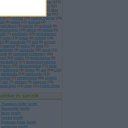
vasság
(
11
)
lövészárok
(
5
)
magyar
(
157
)
kett
(
7
)
monarchia
(
13
)
múzeum
(
12
)
met
(
68
)
nevezéktan
(
5
)
nők
(
12
)
ókor
3
)
olasz
(
13
)
önvédelem
(
5
)
orosz
(
31
)
trom
(
7
)
osztrák
(
30
)
osztrák magyar
(
28
)
tis
(
6
)
plakát
(
12
)
podcast
(
9
)
lgárháború
(
5
)
porosz
(
5
)
portugál
(
6
)
ogramajánló
(
10
)
reform
(
6
)
reklám
(
5
)
ndőr
(
7
)
rendőrség
(
10
)
rendvédelem
3
)
róma
(
13
)
román
(
9
)
rövidhír
(
18
)
int
(
6
)
skandináv
(
7
)
skót
(
6
)
sorozat
5
)
spanyol
(
5
)
svájci
(
5
)
svéd
(
7
)
ámítógép
(
9
)
szavazás
(
20
)
szerb
(
11
)
lovák
(
5
)
szolgálati közlemény
(
39
)
ovjet
(
63
)
sztálin
(
5
)
telefonkártya
(
6
)
geralattjáró
(
17
)
tengerészgyalogos
0
)
terror
(
25
)
titkosszolgálat
(
71
)
török
5
)
tűzfegyver
(
9
)
ünnep
(
5
)
usa
(
54
)
USA
utánközlés
(
24
)
vadászgép
(
12
)
rostrom
(
7
)
vendégposzt
(
80
)
vértanú
1
)
vicc
(
7
)
vietnam
(
5
)
vitaposzt
(
76
)
socki légió
(
12
)
zene
(
11
)
A többi címke
zérkar és szerzők
Thaddeus Griffin
(
profil
)
Neoprimitív
(
profil
)
tiboru
(
profil
)
csurtus
(
profil
)
Professor Pizka
(
profil
)
sandinista
(
profil
)