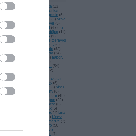
48 49
(
46
)
afganisztán
(
6
)
afrika
(
13
)
ánló
(
88
)
alagút
(
7
)
állat
(
8
)
amerikai
02
)
angolok
(
8
)
arabok
(
16
)
argentin
(
5
)
rányítás
(
13
)
atom
(
13
)
ausztrál
(
6
)
ázsia
5
)
balkán
(
6
)
betyár
(
5
)
biofegyver
(
5
)
ztonságpolitika
(
6
)
brazil
(
7
)
brit
(
67
)
buli
büntetésvégrehajtás
(
7
)
büntetőjog
(
11
)
mer
(
6
)
csata
(
9
)
csatabemutató
(
9
)
endőrség
(
6
)
dél amerika
(
11
)
ejtőernyős
8
)
életrajz
(
41
)
elmélet
(
12
)
erdély
(
6
)
őd
(
8
)
értékelőposzt
(
7
)
évforduló
(
53
)
gyver
(
8
)
ferencjózsef
(
11
)
francia
(
24
)
llup
(
5
)
görgey
(
13
)
görögök
(
5
)
háború
háborús bűn
(
8
)
hadifogoly
(
5
)
ditechnika
(
98
)
haditengerészet
(
54
)
dsereg
(
16
)
hadtörténelem
(
162
)
dtörténet
(
23
)
hadvezérek
(
9
)
gyományőrzők
(
5
)
hajók
(
5
)
harckocsi
3
)
határőrség
(
7
)
hellókarácsony
(
5
)
lyi háborúk
(
17
)
hidegháború
(
53
)
híres
nözők
(
8
)
honvédség
(
12
)
horthy
(
6
)
mint
(
24
)
huszár
(
10
)
i. világháború
(
49
)
világháború
(
108
)
izrael
(
26
)
japán
(
22
)
ék
(
6
)
k.u.k.
(
8
)
kalóz
(
6
)
kamikaze
(
6
)
nada
(
7
)
katonazene
(
10
)
kelták
(
5
)
mek és hírszerzők
(
59
)
kiképzés
(
7
)
kína
kínai
(
5
)
kivégzés
(
6
)
könyv
(
5
)
könyv
ánló
(
5
)
középkor
(
12
)
közép amerika
(
7
)
ba
(
9
)
különlegesek
(
71
)
légierő
(
56
)
gvédelem
(
9
)
lengyel
(
17
)
lengyel
gyar barátság
(
8
)
lista
(
5
)
lovas
(
7
)