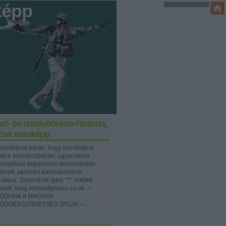
képp
d- és rendvédelem-história,
icsit másképp
szeálltunk páran, hogy kipróbáljuk:
het-e szórakoztatóan, ugyanakkor
formatívan foglalkozni rendvédelem-
téneti, valamint katonahistóriai
mákkal. Szerintünk igen. *** imélke
künk: blog.lemil(at)yahoo.co.uk ---
OGUNK A MAGYAR
OGGERSZÖVETSÉG TAGJA ---