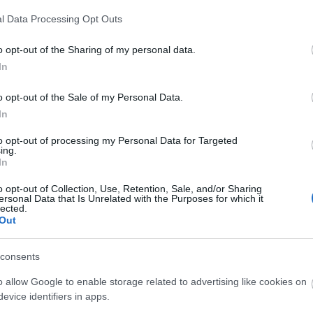
l Data Processing Opt Outs
nri de Jomini (x)
U
o opt-out of the Sharing of my personal data.
In
i de Jomini a napóleoni hadtudomány egyik legnagyobb elméleti
, de mivel (nagy vetélytársával, Clausewitz-cel ellentétben)
o opt-out of the Sale of my Personal Data.
téve alatt nem bírt kisajtolni magából egyetlen frappáns, jól
In
ő, bulvárjellegű mondatot sem („A háború a…
to opt-out of processing my Personal Data for Targeted
ing.
In
o opt-out of Collection, Use, Retention, Sale, and/or Sharing
ersonal Data that Is Unrelated with the Purposes for which it
Tetszik
0
lected.
Out
t
hadtörténelem
svájci
jomini
consents
o allow Google to enable storage related to advertising like cookies on
evice identifiers in apps.
SÜTI BEÁLLÍTÁSOK MÓDOSÍTÁSA
F