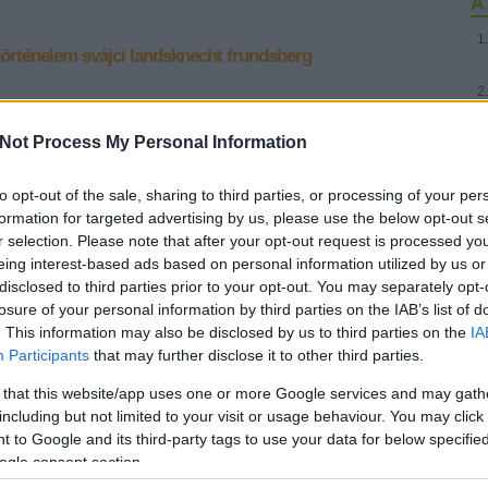
A 
történelem
svájci
landsknecht
frundsberg
Not Process My Personal Information
jci ejtőernyős felderítő (x)
to opt-out of the sale, sharing to third parties, or processing of your per
lák, a kakukkos óra és a tejcsokiban utazó Milka-tehén országa
formation for targeted advertising by us, please use the below opt-out s
azon régiók közé, amelyek említésekor - egyfajta militáris pavlovi
r selection. Please note that after your opt-out request is processed y
különleges alakulatok képe ugrana elő a katonai témák iránt
emóriájából. Persze Jomini eredendően svájci volt, akárcsak…
eing interest-based ads based on personal information utilized by us or
disclosed to third parties prior to your opt-out. You may separately opt-
losure of your personal information by third parties on the IAB’s list of
. This information may also be disclosed by us to third parties on the
IA
Participants
that may further disclose it to other third parties.
 that this website/app uses one or more Google services and may gath
Tetszik
0
including but not limited to your visit or usage behaviour. You may click 
 to Google and its third-party tags to use your data for below specifi
ogle consent section.
yős
svájci