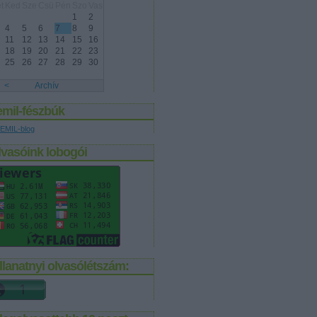
t
Ked
Sze
Csü
Pén
Szo
Vas
1
2
4
5
6
7
8
9
11
12
13
14
15
16
18
19
20
21
22
23
25
26
27
28
29
30
<
Archív
emil-fészbúk
EMIL-blog
lvasóink lobogói
llanatnyi olvasólétszám: