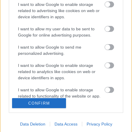
I want to allow Google to enable storage
Telefonkártyák - Békefenntartás
related to advertising like cookies on web or
tiboru
•
2008. április 07.
42
device identifiers in apps.
I want to allow my user data to be sent to
A békefenntartásról és a béketeremtésről számtalan
Google for online advertising purposes.
jótollú irodakukac írt már tanulmány-hegyeket
Anchorage-től Wellingtonig, a ZMNE kópipészt-
I want to allow Google to send me
bajnokairól nem is beszélve – nem áll
personalized advertising.
szándékunkban megmérkőzni velük. A különféle –
általában jóindulatú – nemzetközi civil szervezetek
I want to allow Google to enable storage
béke, barátság és…
related to analytics like cookies on web or
device identifiers in apps.
Telefonkártyák - Őfelsége börtönei
I want to allow Google to enable storage
(x)
related to functionality of the website or app.
CONFIRM
tiboru
•
2008. január 23.
12
I want to allow Google to enable storage
related to personalization.
Az emberi társadalomban a Tízparancsolat, illetve
Data Deletion
Data Access
Privacy Policy
I want to allow Google to enable storage
Hammurabi óta léteznek intézményesített tiltások és