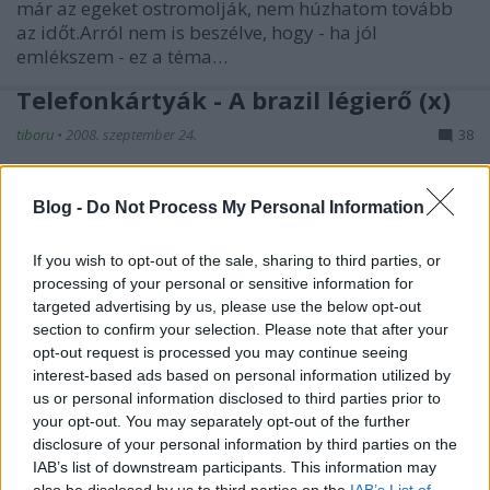
már az egeket ostromolják, nem húzhatom tovább
az időt.Arról nem is beszélve, hogy - ha jól
emlékszem - ez a téma…
Telefonkártyák - A brazil légierő (x)
tiboru
•
2008. szeptember 24.
38
Mindenkinek be kell látnia, hogy a brazil szárazföldi
Blog -
Do Not Process My Personal Information
erőket népszerűsíteni hivatott telefonkártyás posztot
értelemszerűen követnie kell egy légierős
If you wish to opt-out of the sale, sharing to third parties, or
testvérposztnak, aminek most jött el az ideje. Nem
processing of your personal or sensitive information for
állítom, hogy a Força Aérea Brasileira a világ
targeted advertising by us, please use the below opt-out
élvonalába tartozik, de…
section to confirm your selection. Please note that after your
opt-out request is processed you may continue seeing
Telefonkártyák - A brazil szárazföldi
interest-based ads based on personal information utilized by
us or personal information disclosed to third parties prior to
erők (x)
your opt-out. You may separately opt-out of the further
tiboru
•
2008. szeptember 08.
60
disclosure of your personal information by third parties on the
IAB’s list of downstream participants. This information may
also be disclosed by us to third parties on the
IAB’s List of