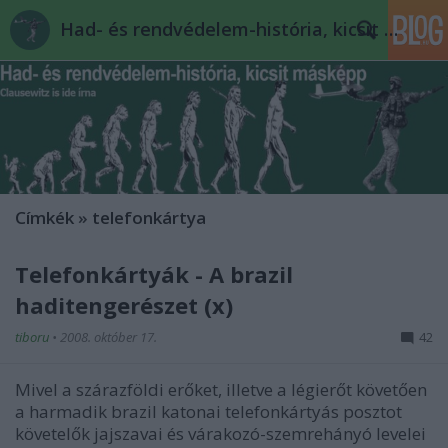
Had- és rendvédelem-história, kicsit másképp
Címkék
»
telefonkártya
Telefonkártyák - A brazil
haditengerészet (x)
tiboru
•
2008. október 17.
42
Mivel a szárazföldi erőket, illetve a légierőt követően
a harmadik brazil katonai telefonkártyás posztot
követelők jajszavai és várakozó-szemrehányó levelei