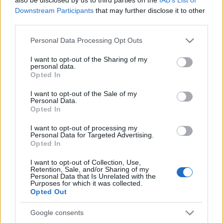
Szemfüles olvasóink egy része már tudja, hogy
Downstream Participants
that may further disclose it to other
tiboru aa. egyik szenvedélye (azon kívül) a tematikus
third parties.
telefonkártyák gyűjtése. És hogy milyen témákról,
nos, azt nem hiszem, hogy a lemilen különösebben
Please note that this website/app uses one or more Google
Personal Data Processing Opt Outs
magyarázni kéne: minden, ami egyenruha,
services and may gather and store information including but
haditechnika, zászló vagy címer.…
not limited to your visit or usage behaviour. You may click to
I want to opt-out of the Sharing of my
personal data.
grant or deny consent to Google and its third-party tags to
Opted In
use your data for below specified purposes in below Google
consent section.
I want to opt-out of the Sale of my
Personal Data.
Opted In
I want to opt-out of processing my
Personal Data for Targeted Advertising.
Opted In
I want to opt-out of Collection, Use,
Retention, Sale, and/or Sharing of my
Personal Data that Is Unrelated with the
Purposes for which it was collected.
Opted Out
Google consents