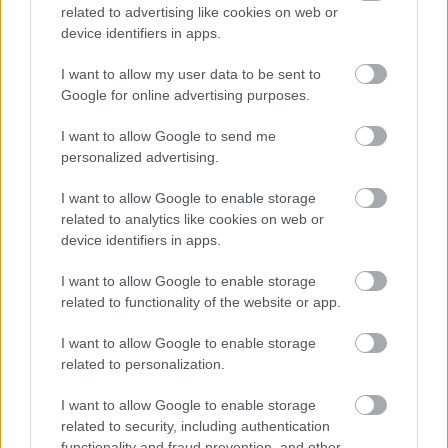
related to advertising like cookies on web or
device identifiers in apps.
I want to allow my user data to be sent to
Google for online advertising purposes.
Posztajánló: Interjú tiboruval
Lemilblog
•
2020. április 03.
23
I want to allow Google to send me
personalized advertising.
Szerintem a törzsolvasók jelentős hányadának nem
I want to allow Google to enable storage
kell bemutatnunk a Felderítőblogot. A Magyar
related to analytics like cookies on web or
Ejtőernyős-Felderítő Katonai Hagyományőrző Baráti
device identifiers in apps.
...
I want to allow Google to enable storage
related to functionality of the website or app.
I want to allow Google to enable storage
related to personalization.
I want to allow Google to enable storage
related to security, including authentication
functionality and fraud prevention, and other