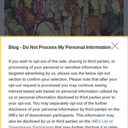
Blog -
Do Not Process My Personal Information
If you wish to opt-out of the sale, sharing to third parties, or
Az Árpád-házi királyok hadserege- II.
processing of your personal or sensitive information for
rész
targeted advertising by us, please use the below opt-out
section to confirm your selection. Please note that after your
Fredddy
•
2020. április 29.
240
opt-out request is processed you may continue seeing
interest-based ads based on personal information utilized by
Az
előző részben
szóvolt a sereg szervezéséről,
us or personal information disclosed to third parties prior to
felépítéséről, következzen most a felszerelésének
your opt-out. You may separately opt-out of the further
ismertetése.
disclosure of your personal information by third parties on the
Erre akkoriban nem létezett ...
IAB’s list of downstream participants. This information may
also be disclosed by us to third parties on the
IAB’s List of
Downstream Participants
that may further disclose it to other