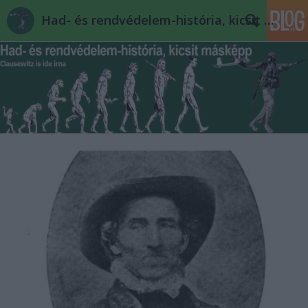
Had- és rendvédelem-história, kicsit másképp