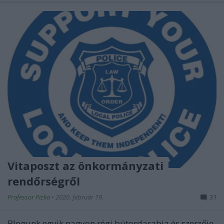
Vitaposzt az önkormányzati
rendőrségről
Professor Pizka
•
2020. február 19.
31
Blogunk egyik nagyon régi bútordarabja és szerzője