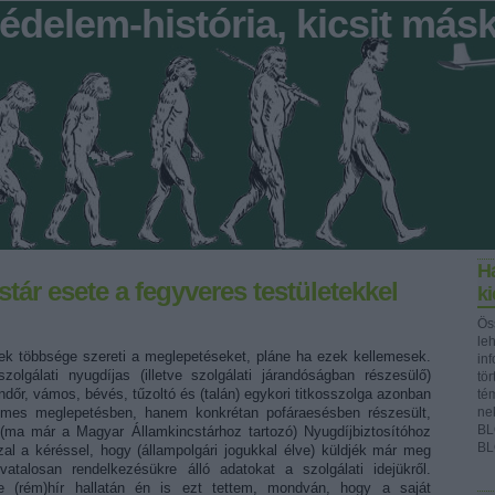
édelem-história, kicsit más
Ha
tár esete a fegyveres testületekkel
k
Ös
le
k többsége szereti a meglepetéseket, pláne ha ezek kellemesek.
in
olgálati nyugdíjas (illetve szolgálati járandóságban részesülő)
tör
ndőr, vámos, bévés, tűzoltó és (talán) egykori titkosszolga azonban
té
emes meglepetésben, hanem konkrétan pofáraesésben részesült,
ne
BL
(ma már a Magyar Államkincstárhoz tartozó) Nyugdíjbiztosítóhoz
BL
zzal a kéréssel, hogy (állampolgári jogukkal élve) küldjék már meg
vatalosan rendelkezésükre álló adatokat a szolgálati idejükről.
le (rém)hír hallatán én is ezt tettem, mondván, hogy a saját