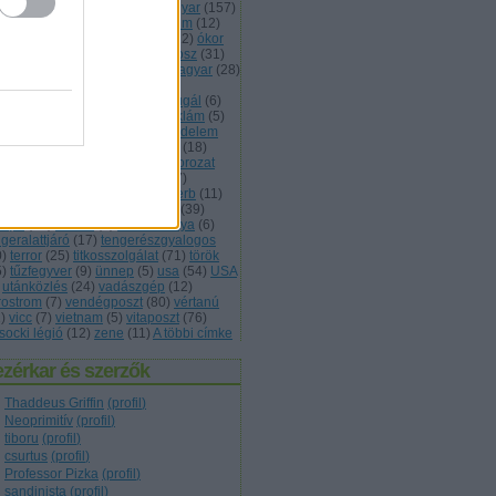
vasság
(
11
)
lövészárok
(
5
)
magyar
(
157
)
kett
(
7
)
monarchia
(
13
)
múzeum
(
12
)
met
(
68
)
nevezéktan
(
5
)
nők
(
12
)
ókor
3
)
olasz
(
13
)
önvédelem
(
5
)
orosz
(
31
)
trom
(
7
)
osztrák
(
30
)
osztrák magyar
(
28
)
tis
(
6
)
plakát
(
12
)
podcast
(
9
)
lgárháború
(
5
)
porosz
(
5
)
portugál
(
6
)
ogramajánló
(
10
)
reform
(
6
)
reklám
(
5
)
ndőr
(
7
)
rendőrség
(
10
)
rendvédelem
3
)
róma
(
13
)
román
(
9
)
rövidhír
(
18
)
int
(
6
)
skandináv
(
7
)
skót
(
6
)
sorozat
5
)
spanyol
(
5
)
svájci
(
5
)
svéd
(
7
)
ámítógép
(
9
)
szavazás
(
20
)
szerb
(
11
)
lovák
(
5
)
szolgálati közlemény
(
39
)
ovjet
(
63
)
sztálin
(
5
)
telefonkártya
(
6
)
geralattjáró
(
17
)
tengerészgyalogos
0
)
terror
(
25
)
titkosszolgálat
(
71
)
török
5
)
tűzfegyver
(
9
)
ünnep
(
5
)
usa
(
54
)
USA
utánközlés
(
24
)
vadászgép
(
12
)
rostrom
(
7
)
vendégposzt
(
80
)
vértanú
1
)
vicc
(
7
)
vietnam
(
5
)
vitaposzt
(
76
)
socki légió
(
12
)
zene
(
11
)
A többi címke
zérkar és szerzők
Thaddeus Griffin
(
profil
)
Neoprimitív
(
profil
)
tiboru
(
profil
)
csurtus
(
profil
)
Professor Pizka
(
profil
)
sandinista
(
profil
)