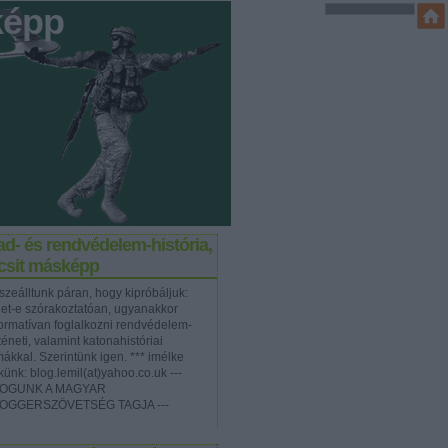
képp
d- és rendvédelem-história,
icsit másképp
szeálltunk páran, hogy kipróbáljuk:
het-e szórakoztatóan, ugyanakkor
formatívan foglalkozni rendvédelem-
téneti, valamint katonahistóriai
mákkal. Szerintünk igen. *** imélke
künk: blog.lemil(at)yahoo.co.uk ---
OGUNK A MAGYAR
OGGERSZÖVETSÉG TAGJA ---