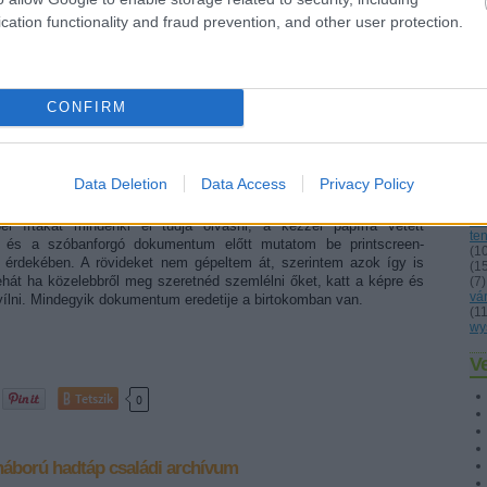
államvizsgázik a kolozsvári m. kir. tudományegyetem
lo
cation functionality and fraud prevention, and other user protection.
jogi karán, majd egy gyors karriert követően előbb
ma
né
1912-ben albíróvá, egy évvel később, 1913 legvégén
(
1
járásbíróvá nevezi ki Ferenc Jóska (főállású apostoli
os
király). Lukács ekkor a 34. életévében jár. A
pes
(Hunyad vármegye, ma Románia), ahol elkezdi tevékenységét, s nem
po
CONFIRM
vű boszniai szerb ifjú hamarosan sok millió ember életét készül
pr
re
 és hogyan rántotta be a K.u.K. hadsereg, nem tudjuk, csak azt,
(
5
ra (Temes vármegye, ma Szerbia) melletti hadifogolytábor
sig
ként. Alakulata a m. kir. népfelkelő V/6. Hadtápzászlóalj.
(
1
Data Deletion
Data Access
Privacy Policy
sz
sz
 rendelkezésünkre álló, kronológiai sorrendben bemutatandó
sz
 írtakat mindenki el tudja olvasni, a kézzel papírra vetett
ten
am és a szóbanforgó dokumentum előtt mutatom be printscreen-
(
1
 érdekében. A rövideket nem gépeltem át, szerintem azok így is
(
1
ehát ha közelebbről meg szeretnéd szemlélni őket, katt a képre és
(
7
)
vá
ílni. Mindegyik dokumentum eredetije a birtokomban van.
(
1
wy
Ve
Tetszik
0
gháború
hadtáp
családi archívum