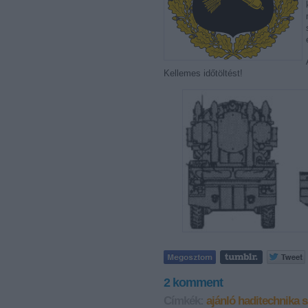
Kellemes időtöltést!
2
komment
Címkék:
ajánló
haditechnika
s