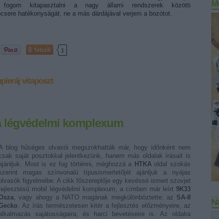
M
 fogom kitapasztalni a nagy állami rendszerek közötti
ócsere hatékonyságát, ne a más dárdájával verjem a bozótot.
Tetszik
1
pleráj
vitaposzt
a légvédelmi komplexum
A blog hűséges olvasói megszokhatták már, hogy időnként nem
csak saját posztokkal jelentkezünk, hanem más oldalak írásait is
ajánljuk. Most is ez fog történni, méghozzá a
HTKA
oldal szokás
szerint magas színvonalú típusismertetőjét ajánljuk a nyájas
olvasók figyelmébe. A cikk főszereplője egy kevéssé ismert szovjet
fejlesztésű mobil légvédelmi komplexum, a címben már leírt
9K33
Osza
, vagy ahogy a NATO magának megkülönböztette: az
SA-8
N
Gecko
. Az írás természetesen kitér a fejlesztés előzményeire, az
alkalmazás sajátosságaira, és harci bevetéseire is. Az oldalra