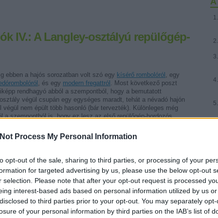
A 
ók IV.: A Langley-osztályú repülőgép-
g ebben a hajós sorozatban volt szó egy
kísérő rombolóról
, egy
edórombolóról
, és egy
modern fregattról
. Most következő poszt
iképp rendhagyó abból a szempontból, hogy a bemutatott
osztály végül csupán egy egységes maradt, tehát a névadó hajón
l végül nem épült több hasonló (bár tervezték). Különleges még
l a szempontból is, hogy ez lesz az első repülőgép-hordozós
gyzése a sorozatnak, valamint abban is, hogy a névadó nem volt
SA fegyveres erőinek tagja. A többi érdekességet nem
Not Process My Personal Information
lerezném el az elején. Tehát következzen a
USS Langley (CV-1)
évadójának rövid története.
to opt-out of the sale, sharing to third parties, or processing of your per
bb »
formation for targeted advertising by us, please use the below opt-out s
r selection. Please note that after your opt-out request is processed y
Tetszik
0
eing interest-based ads based on personal information utilized by us or
disclosed to third parties prior to your opt-out. You may separately opt-
losure of your personal information by third parties on the IAB’s list of
a
hadtörténelem
haditengerészet
ii világháború