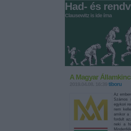
Had- és rendv
Clausewitz is ide írna
A Magyar Államkincs
2019.04.08. 16:39
tiboru
Az embere
Számos sz
egykori re
nem kell
amikor a 
fordult a
neki a hi
Mindenfé