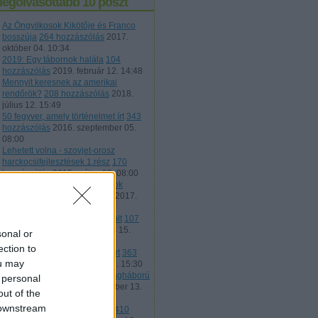
legolvasottabb 10 poszt
Az Öngyilkosok Kikötője és Franco
bosszúja
264 hozzászólás
2017.
október 04. 10:34
2019: Egy tábornok halála
104
hozzászólás
2019. február 12. 14:48
Mennyit keresnek az amerikai
rendőrök?
208 hozzászólás
2018.
július 12. 15:49
50 fegyver, amely történelmet írt
343
hozzászólás
2016. szeptember 05.
08:00
Lehetett volna - szovjet-orosz
harckocsifejlesztések 1.rész
170
hozzászólás
2015. május 09. 08:00
Vendégposzt: Hadihajó-típusok
besorolása
178 hozzászólás
2017.
május 16. 13:35
Porton Down, a brit szégyenfolt
107
hozzászólás
2016. augusztus 15.
sonal or
08:00
ection to
21 hadvezér, aki történelmet írt
363
ou may
hozzászólás
2017. február 03. 15:30
Tűzfegyverek - A Második Világháború
 personal
50 hozzászólás
2015. december 13.
out of the
08:30
 downstream
Harcolnál-e az országodért?
410