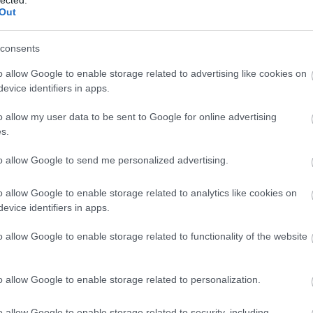
Out
18
ség
temetés
NNI
aj
(
1
áti
consents
(
1
bi
o allow Google to enable storage related to advertising like cookies on
(
6
)
y halála
cí
evice identifiers in apps.
cs
(
2
er
Mi itt a Lemilblogon szeretjük a rendhagyó dolgokat, s
o allow my user data to be sent to Google for online advertising
fe
azon vagyunk, hogy a lehető legváltozatosabb módon
s.
ga
kössük le a hadtörténelem és a rendvédelem-história
(
6
)
iránt érdeklődő olvasóink figyelmét. Mai posztunk
ha
to allow Google to send me personalized advertising.
egyfelől csatlakozik az elmúlt időszak első
ha
ha
világháborús tematikájú posztjainak sorához (
tengók
,
ha
repülőászok
), másrészt pedig egy teljesen új színt is
(
2
o allow Google to enable storage related to analytics like cookies on
hoz a dologba: a ma kitárgyalandó történet a posztíró
he
evice identifiers in apps.
családjának archívumából való, s egy régesrégi
bű
katonaős földi pályafutásánek végéről mesél,
hu
ii 
gyakorlatilag kizárólag eredeti dokumentumokon
o allow Google to enable storage related to functionality of the website
ját
keresztül.
ka
ké
Elöljáróban néhány mondat főhősünkről: egy
(
5
)
o allow Google to enable storage related to personalization.
aj
csíkcsicsói (Csík vármegye, ma Románia) születésű
ku
Szebeny
(más források szerint
Szebeni
)
Lukács
lé
nevű fiatalemberről van szó, aki 1906-ban
ma
o allow Google to enable storage related to security, including