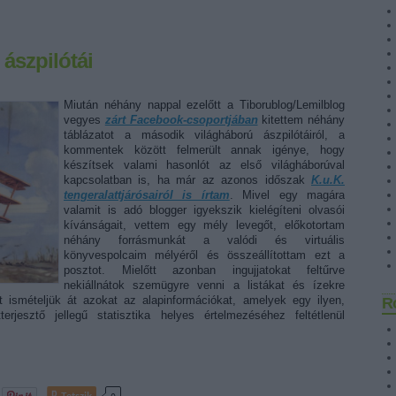
ászpilótái
Miután néhány nappal ezelőtt a Tiborublog/Lemilblog
vegyes
zárt Facebook-csoportjában
kitettem néhány
táblázatot a második világháború ászpilótáiról, a
kommentek között felmerült annak igénye, hogy
készítsek valami hasonlót az első világháborúval
kapcsolatban is, ha már az azonos időszak
K.u.K.
tengeralattjárósairól is írtam
. Mivel egy magára
valamit is adó blogger igyekszik kielégíteni olvasói
kívánságait, vettem egy mély levegőt, előkotortam
néhány forrásmunkát a valódi és virtuális
könyvespolcaim mélyéről és összeállítottam ezt a
posztot. Mielőtt azonban ingujjatokat feltűrve
nekiállnátok szemügyre venni a listákat és ízekre
 ismételjük át azokat az alapinformációkat, amelyek egy ilyen,
R
erjesztő jellegű statisztika helyes értelmezéséhez feltétlenül
Tetszik