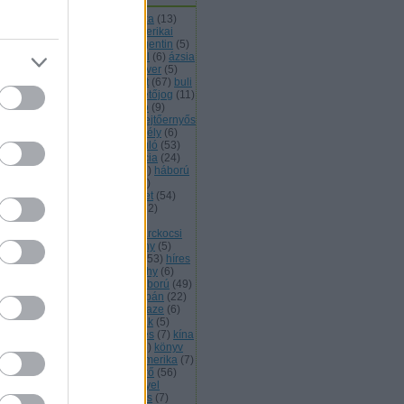
48 49
(
46
)
afganisztán
(
6
)
afrika
(
13
)
ánló
(
88
)
alagút
(
7
)
állat
(
8
)
amerikai
02
)
angolok
(
8
)
arabok
(
16
)
argentin
(
5
)
rányítás
(
13
)
atom
(
13
)
ausztrál
(
6
)
ázsia
5
)
balkán
(
6
)
betyár
(
5
)
biofegyver
(
5
)
ztonságpolitika
(
6
)
brazil
(
7
)
brit
(
67
)
buli
büntetésvégrehajtás
(
7
)
büntetőjog
(
11
)
mer
(
6
)
csata
(
9
)
csatabemutató
(
9
)
endőrség
(
6
)
dél amerika
(
11
)
ejtőernyős
8
)
életrajz
(
41
)
elmélet
(
12
)
erdély
(
6
)
őd
(
8
)
értékelőposzt
(
7
)
évforduló
(
53
)
gyver
(
8
)
ferencjózsef
(
11
)
francia
(
24
)
llup
(
5
)
görgey
(
13
)
görögök
(
5
)
háború
háborús bűn
(
8
)
hadifogoly
(
5
)
ditechnika
(
98
)
haditengerészet
(
54
)
dsereg
(
16
)
hadtörténelem
(
162
)
dtörténet
(
23
)
hadvezérek
(
9
)
gyományőrzők
(
5
)
hajók
(
5
)
harckocsi
3
)
határőrség
(
7
)
hellókarácsony
(
5
)
lyi háborúk
(
17
)
hidegháború
(
53
)
híres
nözők
(
8
)
honvédség
(
12
)
horthy
(
6
)
mint
(
24
)
huszár
(
10
)
i. világháború
(
49
)
világháború
(
108
)
izrael
(
26
)
japán
(
22
)
ék
(
6
)
k.u.k.
(
8
)
kalóz
(
6
)
kamikaze
(
6
)
nada
(
7
)
katonazene
(
10
)
kelták
(
5
)
mek és hírszerzők
(
59
)
kiképzés
(
7
)
kína
kínai
(
5
)
kivégzés
(
6
)
könyv
(
5
)
könyv
ánló
(
5
)
középkor
(
12
)
közép amerika
(
7
)
ba
(
9
)
különlegesek
(
71
)
légierő
(
56
)
gvédelem
(
9
)
lengyel
(
17
)
lengyel
gyar barátság
(
8
)
lista
(
5
)
lovas
(
7
)