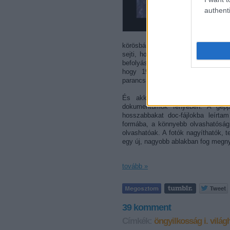
authenti
körösbányai járásbíróságra kerül 
sejti, hogy egy
Gavrilo Princip
ne
befolyásolni. Hogy Lukácsot mikor
hogy 1915 őszén már egy Kevevá
parancsnoka, honvéd vadászfőhadnagy
És akkor lássuk a történetet, a
dokumentumok fényében. A géppel
hosszabbakat doc-fájlokba leírt
formába, a könnyebb olvashatóság
olvashatóak. A fotók nagyíthatók, t
egy új, nagyobb ablakban fog megny
tovább »
39
komment
Címkék:
öngyilkosság
i. vilá