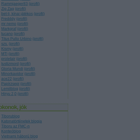
Rammjaeger83
(
profil
)
Zig Zag
(
profil
)
bet-li, kínai játékos
(
profil
)
Fredddy
(
profil
)
mr nemo
(
profil
)
Markgraf
(
profil
)
tucano
(
profil
)
Titus Pullo Urbino
(
profil
)
szs.
(
profil
)
Kismy
(
profil
)
MTi
(
profil
)
proletair
(
profil
)
Iustizmord
(
profil
)
Gloria Mundi
(
profil
)
Minorkavidor
(
profil
)
ace22
(
profil
)
Papírzsepi
(
profil
)
Lemilblog
(
profil
)
Hiryu 2,0
(
profil
)
okonok, jók
Tiborublog
Katonatörténetek blogja
Tiboru az FMC-n
Konteóblog
Vietnami háború blog