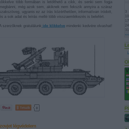
klikkelve több formában is letölthető a cikk, és senki sem fogja
Hé
megbánni, még azok sem, akiknek nem fekszik annyira a száraz
szakszöveg, ugyanis ez az írás közérthetően, informatívan íródott,
3
10
és a sok adat és leírás mellé több visszaemlékezés is belefért.
17
24
A szerzőknek gratulálunk
ide klikkelve
mindenki kedvére olvashat!
31
<<
L
L
O
Tetszik
Pi
0
zovjet
légvédelem