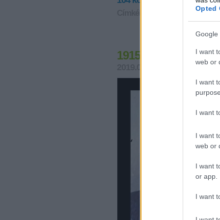
104
komment
Opted 
Címkék:
magyar
halál
rendőr
Google 
I want t
1915: Egy főhadnag
web or d
2019.02.07. 20:13
tiboru
I want t
purpose
I want 
I want t
web or d
I want t
or app.
I want t
I want t