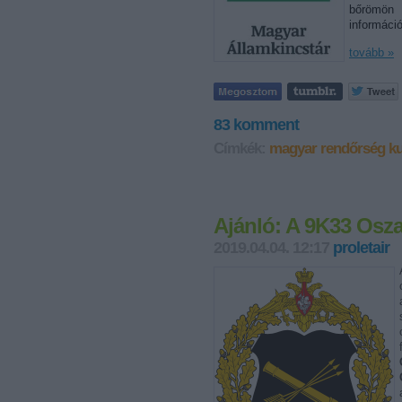
bőrömön
informáci
tovább »
83
komment
Címkék:
magyar
rendőrség
ku
Ajánló: A 9K33 Osz
2019.04.04. 12:17
proletair