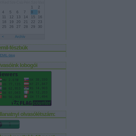
t
Ked
Sze
Csü
Pén
Szo
Vas
1
2
4
5
6
7
8
9
11
12
13
14
15
16
18
19
20
21
22
23
25
26
27
28
29
30
<
Archív
emil-fészbúk
EMIL-blog
lvasóink lobogói
llanatnyi olvasólétszám: