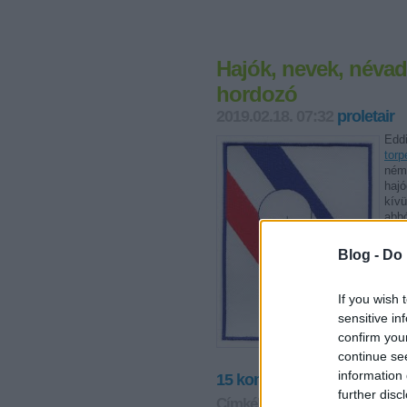
Hajók, nevek, névad
hordozó
2019.02.18. 07:32
proletair
Eddi
torp
ném
hajó
kívü
abbó
beje
az U
Blog -
Do 
spoi
és n
If you wish 
tová
sensitive in
confirm you
continue se
information 
15
komment
further disc
Címkék:
amerikai
haditechnik