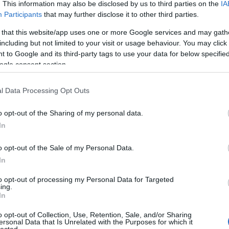
. This information may also be disclosed by us to third parties on the
IA
Participants
that may further disclose it to other third parties.
 that this website/app uses one or more Google services and may gath
U
halála
including but not limited to your visit or usage behaviour. You may click 
 to Google and its third-party tags to use your data for below specifi
ogle consent section.
Ma, néhány órával ezelőtt volt
Bezsenyi Mihály
rendőr
dandártábornok, az NNI igazgatójának temetése. Az, hogy
személyesen ismertem és évekig jó bajtársak, kollégák voltunk,
l Data Processing Opt Outs
magánügy. Miként talán az is az, hogy egyike volt azoknak a
(becslésem szerint nem túl nagyszámú) felső rendőri vezetőknek,
akik ugyanabban a lakásban éltek (és haltak) tábornokként,
o opt-out of the Sharing of my personal data.
amelyikbe 30 évvel ezelőtt főhadnagyként beköltöztek (Misi
In
esetében ez egy 63 négyzetméteres kégli volt, csak jelzem).
Mindenkinek vannak hibái, neki is voltak, de becsületességéhez,
emberségéhez és a rendvédelem iránti elkötelezettségéhez a
o opt-out of the Sale of my Personal Data.
leghalványabb kétség sem fér, s ezt bárki megerősítheti, aki az
In
elmúlt 30 évben ismerte. És hogy miért született ez a poszt? Hát
mert kurvára dühös vagyok.
to opt-out of processing my Personal Data for Targeted
ing.
In
Tetszik
1
o opt-out of Collection, Use, Retention, Sale, and/or Sharing
ersonal Data that Is Unrelated with the Purposes for which it
F
lected.